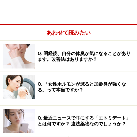
あわせて読みたい
抗微生物薬（antimicrobial agents,
Q. 閉経後、自分の体臭が気になることがあり
antimicrobials）：微生物(一般に細菌、真菌、ウ
ます。改善法はありますか？
イルス、寄生虫に大別される)に対する抗微生物
活性を持ち、感染症の治療、予防に使用されて
いる薬剤の総称。ヒトで用いられる抗微生物薬
Q. 「女性ホルモンが減ると加齢臭が強くな
る」って本当ですか？
は抗菌薬(細菌に対する抗微生物活性を持つも
の)、抗真菌薬、抗ウイルス薬、抗寄生虫薬を含
む。
抗菌薬(antibacterial agents) ：抗微生物薬の中で
Q. 最近ニュースで耳にする「エトミデート」
とは何ですか？ 違法薬物なのでしょうか？
細菌に対して作用する薬剤の総称として用いら
れる。