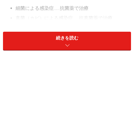
細菌による感染症……抗菌薬で治療
真菌（カビ）による感染症……抗真菌薬で治療
ウイルスによる感染症……抗ウイルス薬で治療
続きを読む
一般的に混同されやすく、病院でも患者さんにわかりや
すいように医師が「抗生物質」と言うことも少なくあり
ませんが、正確には抗生物質、抗菌薬、抗生剤などは異
なるものです。少し専門的になりますが、厚生労働省は
以下のように解説しています。