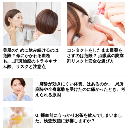
抗生物質(antibiotics)：微生物、その他の生活細
胞の機能阻止又は抑制する作用(抗菌作用と言わ
れる)を持つ物質であり、厳密には微生物が産出
する化学物質を指す。
抗生剤：抗生物質の抗菌作用を利用した薬剤を
指す通称。
美肌のために飲み続けるのは
コンタクトをしたまま目薬を
危険!? 命にかかわる血栓
さすのは危険？ 点眼薬の防腐
も……肝斑治療のトラネキサ
剤リスクと安全な選び方
ム酸、リスクと注意点
抗生物質は、抗菌薬の中でも微生物が作った化学物質を
言います。以下、まとめて抗菌薬と称します。今回解説
「麻酔が効きにくい体質」はあるのか……局所
するのは、細菌による感染症治療に使用する「抗菌薬」
麻酔や全身麻酔を受けたのに痛かったとき、考
えられる原因
についてです。
Q. 採血前にうっかりお茶を飲んでしまいまし
抗菌薬の種類・作用・効果
た。検査数値に影響しますか？