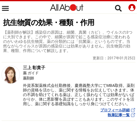
抗生物質の効果・種類・作用
【薬剤師が解説】感染症の原因は、細菌、真菌（カビ）、ウイルスの3つ
に大別できます。この中で、細菌が原因で起こる感染症治療に使われる
のがいわゆる抗生物質。薬の分類的には「抗菌薬」というものです。当
然ながらウイルスが原因の感染症には効果がありません。抗生物質の効
果、種類、作用について解説します。
更新日：
2017年01月25日
三上 彰貴子
薬 ガイド
薬剤師
外資系製薬株式会社勤務後、慶應義塾大学にてMBA取得。薬剤
師の資格を活かし、薬に関する情報をお伝えしていきます。体
の不調を助けてくれる薬は、正しく扱わなくては効果がないば
かりか、体に悪影響を及ぼすこともあります。このサイトを活
用し、薬に関する基礎知識をしっかり身につけてください。
プロフィール詳細
執筆記事一覧