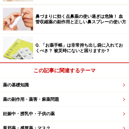
抗菌薬には、細菌が生きていくために必要なことをあら
ゆる角度から邪魔をし、細菌が生きられないようにする
鼻づまりに効く点鼻薬の使い過ぎは危険！ 血
はたらきがあります。一言でいえば「細菌を壊したり、
管収縮薬の副作用と正しい鼻スプレーの使い方
細菌が増えるのを抑えたりする薬」とも言えるでしょ
う。抗菌薬は、細菌に対する作用の違いで以下の5種類
Q. 「お薬手帳」は非常持ち出し袋に入れてお
に分けられます。
くべき？ 被災時にないと困りますか？
■細胞壁合成阻害薬（さいぼうへき・ごうせい・そがい
やく）
この記事に関連するテーマ
細菌の一番外側には細胞壁という膜があります。その細
薬の基礎知識
胞壁を破壊し、細菌を殺す薬です。細胞壁は人体（動
物）の細胞には存在しませんので、この薬は人体細胞へ
薬の副作用・薬害・麻薬問題
の毒性が低いのが特徴です。
妊娠中・授乳中・子供の薬
代表的な薬は、ペニシリン系としてアモキシシリン（パ
セトシン、サワシリンなど）、セフェム系としてセファ
風邪薬・感冒薬・マスク