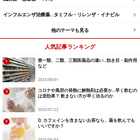
クロル（ケフラール）、セフカペン（フロモックス）、
セフジトレン（メイアクトMS）、セフジニル（セフゾ
インフルエンザ治療薬…タミフル・リレンザ・イナビル
ン）など。
他のテーマも見る
■タンパク合成阻害薬
人気記事ランキング
細菌が生きていくために、また分裂するために必要なタ
ンパク質を作らせないようにして細菌の動きを止める薬
第一類、二類、三類医薬品の違い…効き目・副作用
1
など
です。
2023/08/01
細菌内にあるタンパク質を作る時に使われる「リボソー
コロナや風邪の発熱に解熱剤は必要か…早く飲むの
2
ム」という成分にくっつき、タンパク質が作られるのを
は逆効果？ 飲まない方が早く治るのか
阻害します。人間（動物）の細胞も生きていくために細
2025/07/22
胞内にあるリボソームでタンパク質を作りますが、タン
パク合成阻害薬は菌に特徴的なリボソームにくっついて
Q. カフェインを含まないお茶なら、薬を飲んでも
3
いいですか？
作用するのが特徴です。
2025/06/04