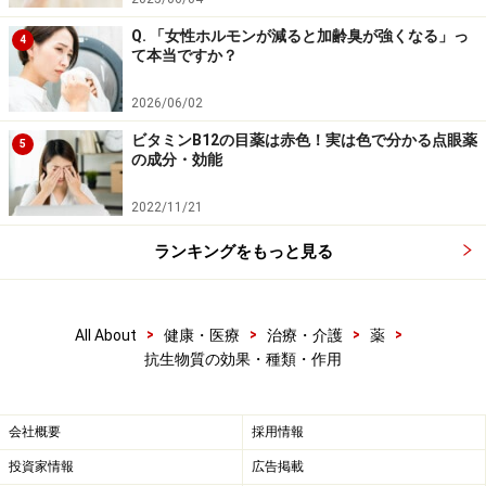
それ以外にも、タンパク質の合成にかかわるmRNAや
Q. 「女性ホルモンが減ると加齢臭が強くなる」っ
4
tRNAという物質の働きを阻害し、細菌の増殖を抑える作
て本当ですか？
用をもつものもあります。
2026/06/02
ビタミンB12の目薬は赤色！実は色で分かる点眼薬
代表的な薬はアミノグリコシド系としてアミカシン（ア
5
の成分・効能
ミカシン硫酸塩：注射）、ゲンタマイシン（ゲンタシ
ン）など、テトラサイクリン系としてミノサイクリン
2022/11/21
（ミノマイシン）など、マクロライド系としてクラリス
ランキングをもっと見る
ロマイシン（クラリス、クラリシッド）、ジスロマック
（アジスロマイシン）、クロラムフェニコール系として
クロラムフェニコール（クロロマイセチン、クロマイ）
>
>
>
>
All About
健康・医療
治療・介護
薬
などがあります。
抗生物質の効果・種類・作用
■DNA合成阻害薬
会社概要
採用情報
細菌が増殖するために必要な遺伝情報が入っているDNA
投資家情報
広告掲載
が作られるのを阻害して菌を殺す薬です。殺菌効果と血