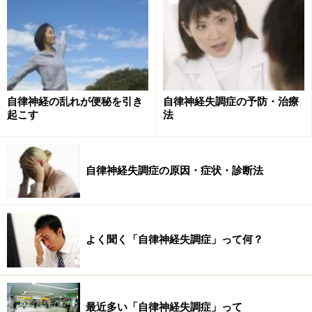
ひとつなので、外に出る時間がない人もぜひ試してみて
ください。
自律神経失調症には、1日2日で効果が出るような特効薬
はありません。身体のリズムを根本から改善する必要が
自律神経の乱れが便秘を引き
自律神経失調症の予防・治療
あるので、即効性ばかりを求めず、最低でも3ヶ月以上
起こす
法
は続けるようにしましょう。
自律神経失調症の原因・症状・診断法
自律神経失調症の薬・対症療法
自律神経失調症に効果的とわかっている治療薬は、残念
ながらありません。しかし、さまざまな症状のために日
よく聞く「自律神経失調症」って何？
常生活が制限される場合は、その悩まれている症状を緩
和するために内服治療を行います。例えば、頭痛がひど
い場合は鎮痛薬を、めまいがひどい場合はめまい止め
最近多い「自律神経失調症」って