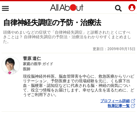
自律神経失調症の予防・治療法
頭痛やめまいなどの症状で「自律神経失調症」と診断されたとくにすべ
きことは？ 自律神経失調症の予防法・治療法をわかりやすくまとめまし
た。
更新日：
2009年09月15日
菅原 道仁
家庭の医学 ガイド
医師
現役脳神経外科医。脳血管障害を中心に、救急医療からリハビ
リテーション、予防医療までの現場経験を元に、くも膜下出
血・脳梗塞・認知症などに代表される脳・神経の病気につい
て、役立つ情報をお届けします。幸せな人生を送るために、ど
うぞご利用下さい。
プロフィール詳細
執筆記事一覧