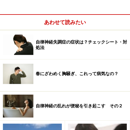
あわせて読みたい
自律神経失調症の症状は？チェックシート・対
処法
春にざわめく胸騒ぎ、これって病気なの？
朝日を浴びる生活は、神経伝達物質であるセロトニンの
分泌を促し、自律神経を安定させます。一定のテンポを
保って体を動かすリズム運動もセロトニン分泌を促すの
自律神経の乱れが便秘を引き起こす その２
で、軽いウォーキングを試すのも効果的。スポーツにこ
だわらず、ダンスやカラオケなどでも、近い効果が期待
できます。食事をゆっくりよく噛むこともリズム運動の