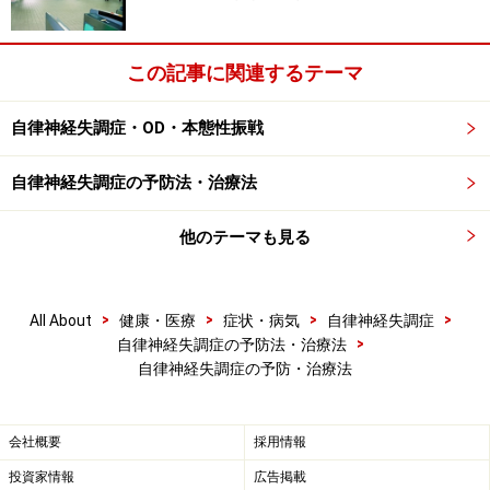
を、不眠が続くなら睡眠導入剤を、下痢が続くなら下痢
止めを、といった具合に症状に合わせた内服治療を行う
と日常生活を健やかに送ることができます。
この記事に関連するテーマ
自律神経失調症・OD・本態性振戦
自律神経失調症との付き合い方
自律神経失調症の予防法・治療法
自律神経失調症は、つらいのにはっきりとした治療法が
分からないことから、時に不安を感じすぎてノイローゼ
他のテーマも見る
気味になってしまう人もいらっしゃいます。実際に起き
ている症状以上に、精神面での不安や焦りを抱え込んで
>
>
>
>
All About
健康・医療
症状・病気
自律神経失調症
しまうためだと思います。
>
自律神経失調症の予防法・治療法
自律神経失調症の予防・治療法
他の検査で異常がないことが確認された上で「自律神経
失調症」と診断されたなら、現時点で命にかかわるよう
会社概要
採用情報
な病気ではないと診断されたのと同じです。不快症状ば
投資家情報
広告掲載
かりに目を向けていると、それもストレスを増大させて