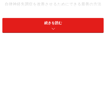
自律神経失調症を改善させるためにできる最善の方法
は、ストレスをできるかぎり除去すること。しかし職場
の人間関係がストレスになっている場合は、職場や仕事
続きを読む
内容をすぐに変えるのは現実的に難しいでしょう。イラ
イラしないように自分の考え方を変えるのも一つの方法
ですが、一気にストレスのない生活を目指して頑張りす
ぎるのもオススメできません。
現実的にできることは、自分ひとりでできるレベルの生
活習慣の改善です。深夜までテレビを見てしまい寝不足
気味だったり、食事の準備が面倒だからとつい外食で済
ませていたり、休日はレジャーがメインになりすぎてい
て休養が取れていないという人は、できることから改善
してみましょう。