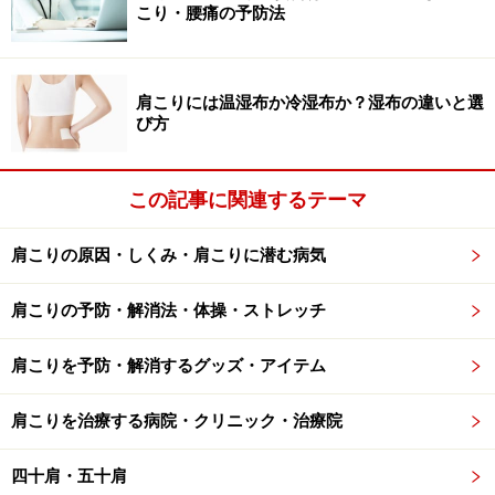
こり・腰痛の予防法
肩こりには温湿布か冷湿布か？湿布の違いと選
び方
日々さらされている心身へのストレスに気付いていますか？
悩み事が全くない、という人は少ないのではないでしょ
この記事に関連するテーマ
うか。些細なことでも気になってしまったり、ハードス
ケジュールに追われたりと頭の中の疲労も解消できずに
肩こりの原因・しくみ・肩こりに潜む病気
いる時は、神経が高ぶり、身体が緊張しやすい状態にな
っています。
肩こりの予防・解消法・体操・ストレッチ
肩こりを予防・解消するグッズ・アイテム
その緊張が続くと、緊張とリラックスの切り替えが出来
なくなり、睡眠中も歯ぎしりをしたり、歯をくいしばっ
肩こりを治療する病院・クリニック・治療院
たりと、アゴや頚椎に負荷のかかる状態をつくりかねま
せん。
四十肩・五十肩