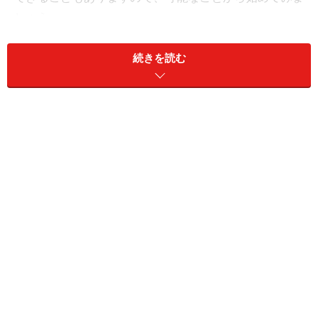
しょう。
その場合も、焦って性格（考え方）を直そうとしたり、
続きを読む
環境を変えようとすると、かえってストレスになってし
まうかもしれません。ゆっくり無理のないようにするこ
とが大切です。