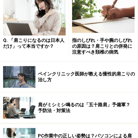
う。そして、首肩周りも含め身体は冷やさないように！
Q. 「肩こりになるのは日本人
指のしびれ・手や腕のしびれ
だけ」って本当ですか？
の原因は？肩こりとの併発に
注意すべき頚椎の病気
ペインクリニック医師が教える慢性的肩こりの
治し方
肩がミシミシ鳴るのは「五十路肩」予備軍？
予防法・対策法
その2 精神的なストレスと忙しさから離れ
てみましょう！
PC作業中の正しい姿勢は？パソコンによる肩