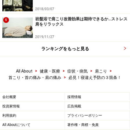
残業で遅い帰宅の後に、食事をする日が続いたり、宴会
2018/03/07
で無理にお酒を飲まなくてはならない状況が続いたりす
岩盤浴で肩こり改善効果は期待できるか…ストレス
5
ることでも、内臓の機能が低下して、その反応として首
肩をリラックス
～肩周辺の筋肉の緊張を起こす場合があります。睡眠中
2019/11/27
は、胃も休ませたいものです。深夜の食事や多量の飲酒
にはくれぐれも注意しましょう。
ランキングをもっと見る
>
>
>
>
All About
健康・医療
症状・病気
肩こり
>
首こり・首の痛み・肩の痛み
必見！寝違え予防の３箇条！
会社概要
採用情報
投資家情報
広告掲載
利用規約
プライバシーポリシー
All Aboutについて
著作権・商標・免責