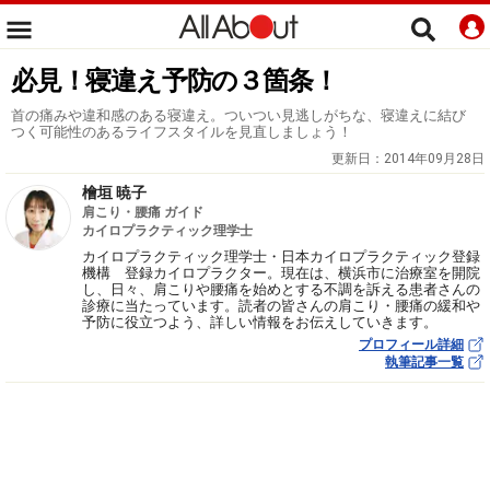
必見！寝違え予防の３箇条！
首の痛みや違和感のある寝違え。ついつい見逃しがちな、寝違えに結び
つく可能性のあるライフスタイルを見直しましょう！
更新日：
2014年09月28日
檜垣 暁子
肩こり・腰痛 ガイド
カイロプラクティック理学士
カイロプラクティック理学士・日本カイロプラクティック登録
機構 登録カイロプラクター。現在は、横浜市に治療室を開院
し、日々、肩こりや腰痛を始めとする不調を訴える患者さんの
診療に当たっています。読者の皆さんの肩こり・腰痛の緩和や
予防に役立つよう、詳しい情報をお伝えしていきます。
プロフィール詳細
執筆記事一覧