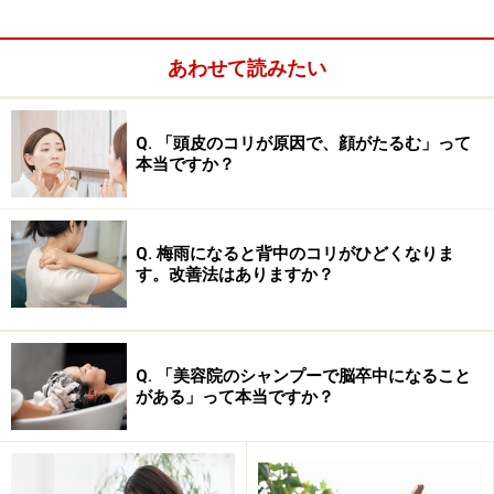
あわせて読みたい
Q. 「頭皮のコリが原因で、顔がたるむ」って
その1 身体への重みを解放させよう！
本当ですか？
起き上がり何かしら活動をしている時間は、身体へは重
力がかかり、あらゆる姿勢や動作に対して、関節や筋肉
Q. 梅雨になると背中のコリがひどくなりま
へ負荷がかかっています。毎日の生活では、ほぼ似たよ
す。改善法はありますか？
うな動作が繰り返し行われるため、特定の筋肉しか使わ
なかったり、疲労する部位が同じだったりと、身体のア
ンバランスを招くことになります。
Q. 「美容院のシャンプーで脳卒中になること
身体のアンバランスが、首（頚椎）への負担となる場合
がある」って本当ですか？
もあります。日頃動かさない部分を、軽い体操をするこ
とで動かし、血行を改善させたり、横になり関節への負
荷を減らし、身体を休める時間もしっかり確保しましょ