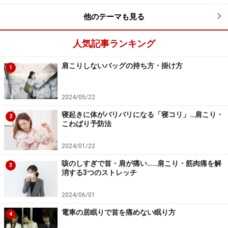
難しいことかもしれませんが、気になることや悩み、明
他のテーマも見る
日のスケジュールのことを、頭の中から消す時間を、少
しでもよいのでつくってみましょう。心地よい音楽をき
人気記事ランキング
いて、情景を思い浮かべたり、好きなことに没頭するこ
肩こりしないバッグの持ち方・掛け方
1
とでも良いと思います。
2024/05/22
寝起きに体がバリバリになる「寝コリ」…肩こり・
2
こわばり予防法
その3 無理のない食事とおいしいお酒を！
2024/01/22
咳のしすぎで首・肩が痛い……肩こり・筋肉痛を解
3
消する3つのストレッチ
気を遣うお酒の席は緊張のモトです
胃に負担のかかるような食事や、身体のことを考えず、
2024/06/01
好きなだけ飲んでしまうお酒には要注意です。
電車の居眠りで首を痛めない眠り方
4