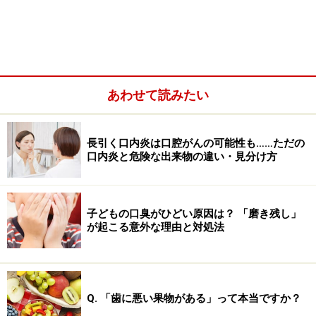
あわせて読みたい
■ 歯の形態
長引く口内炎は口腔がんの可能性も……ただの
親知らずは、普通の歯より退化傾向にあるため、抜歯し
口内炎と危険な出来物の違い・見分け方
にくい複雑な形をしてい場合があり、歯の凸凹が骨に引
っかかり抜きにくいことも多い。
子どもの口臭がひどい原因は？ 「磨き残し」
が起こる意外な理由と対処法
親知らずといえども特別な構造や材質でできている訳で
はなく、普通に生えている歯とほとんど同じです。その
ため普通の歯と同じように生えている場合には、同じよ
うに抜歯できることもあります。
Q. 「歯に悪い果物がある」って本当ですか？