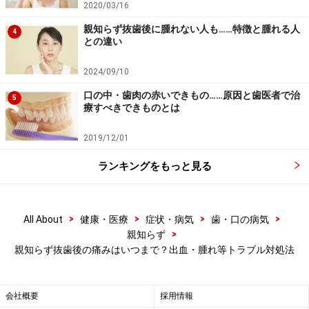
る恐れがあるので逆効果です。
2020/03/16
親知らず抜歯後に腫れない人も……特徴と腫れる人
4
■ 周囲が麻痺する
との違い
ごくまれに下の親知らずの抜歯の際に骨の内部の神経に
2024/09/10
傷が入ることがあり、舌や顎が片側だけ麻痺することが
口の中・歯肉の赤いできもの……原因と歯医者で治
ある。一般的には抜歯の操作のミスより、はじめから親
5
療すべきできものとは
知らずの根が湾曲し、神経を巻き込むように生えている
ため起こることが多い。回復までの時間は数日から数年
2019/12/01
かかることもある。
ランキングをもっと見る
抜歯後は薬などが処方されるのが一般的です。抜歯行為
は歯の周囲の細菌が傷口から体に入り込み、血管を伝わ
>
>
>
>
All About
健康・医療
症状・病気
歯・口の病気
って全身に流れていく可能性があります。そのため抗生
>
親知らず
親知らず抜歯後の痛みはいつまで？出血・腫れ等トラブル対処法
物質などは痛みが落ち着いても途中で止めることなくし
っかり飲みきるようにしましょう。
会社概要
採用情報