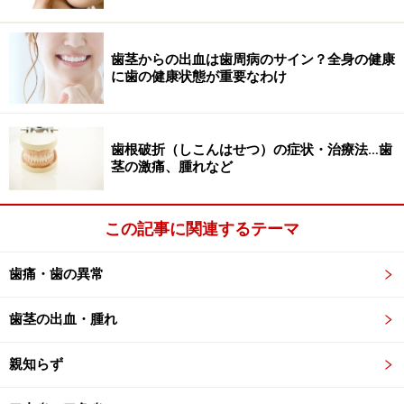
親知らずは、抜歯後の穴が大きく、粘膜を縫い合わせて
傷口を塞ぐ必要があることが多いため、内部の圧力が高
まるなどして腫れることがある。個人差が大きく、全く
歯茎からの出血は歯周病のサイン？全身の健康
腫れないこともある。1～2週間程度かけて少しずつ落ち
に歯の健康状態が重要なわけ
着くのが一般的。
歯根破折（しこんはせつ）の症状・治療法…歯
■ 口が開かない
茎の激痛、腫れなど
歯茎や頬の粘膜部分が腫れることがあり、腫れがあごの
関節の動きを妨げたりするため、だんだんあごが開きに
この記事に関連するテーマ
くくなる。安静にしていれば腫れの消失とともに次第に
開くようになる。
歯痛・歯の異常
■ 術後の痛み
歯茎の出血・腫れ
通常でも抜歯後2～3日は痛みが出ることがある。薬など
を服用して痛みを抑えるのが一般的だが、１週間程度痛
親知らず
みが続くような場合は一度病院で相談を。