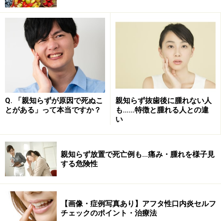
親知らず抜歯後に起こりやすい出血・腫
れ・痛みなど
親知らずの抜歯後に良くあるトラブルは次のようなもの
があります。
■ 出血が続く
Q. 「親知らずが原因で死ぬこ
親知らず抜歯後に腫れない人
とがある」って本当ですか？
も……特徴と腫れる人との違
抜歯当日にときどき見られる。口の中の出血は唾液で薄
い
まり、実際の出血以上の血液がどんどん出てくるように
見えるもの。少量であればそのままでも心配ないが、気
になるようであれば、清潔なガーゼやティッシュなどを
親知らず放置で死亡例も…痛み・腫れを様子見
する危険性
ロール状にして圧迫止血する要領で抜歯部分の粘膜に挟
み込み10～20分程度噛むようにする。
【画像・症例写真あり】アフタ性口内炎セルフ
■ 腫れる
チェックのポイント・治療法