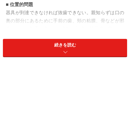
■ 位置的問題
器具が到達できなければ抜歯できない。親知らずは口の
奥の部分にあるために手前の歯、頬の粘膜、骨などが邪
魔になって普通の歯よりも麻酔も抜歯も難易度が高い。
続きを読む
■ 視覚的要素
抜歯が必要になる親知らずは、顎の骨に歯が隠れている
ことも多く、歯茎を切ったり骨や歯を削ったりの作業が
必要になることも。目で直接見えない場合、鏡による確
認や感覚による抜歯が必要となる。