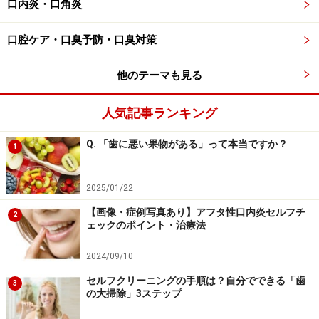
口内炎・口角炎
■ 縫合した糸が取れる
口腔ケア・口臭予防・口臭対策
抜いた後に傷口を縫合した場合、通常1週間待って抜歯
する。しかし、1～2日目で縫った歯茎の部分が腫れて糸
他のテーマも見る
が取れてしまうことも。この場合は縫い直さず、様子を
見ることがほとんど。
人気記事ランキング
■ ドライソケット
Q. 「歯に悪い果物がある」って本当ですか？
1
抜いた後穴の内部の骨が、かさぶたの役割をする血の固
まりで十分に覆われない状態が続き痛みが長く続く。下
2025/01/22
の親知らずの抜歯後、2～4％程度の人に起こるといわれ
【画像・症例写真あり】アフタ性口内炎セルフチ
2
ている。軟膏状の薬で保護したり、再び内部を刺激した
ェックのポイント・治療法
りして治癒に2～4週程度かかる。
2024/09/10
傷口を綺麗にしておくために頻繁にうがいをしたり、抜
セルフクリーニングの手順は？自分でできる「歯
3
の大掃除」3ステップ
歯後の穴の内部を洗い流そうとすることは治癒を遅らせ