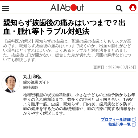
親知らず抜歯後の痛みはいつまで？出
血・腫れ等トラブル対処法
【歯科医が解説】親知らずの抜歯は、普通の歯の抜歯よりもリスクが高
めです。親知らず抜歯後の痛みはいつまで続くのか、出血や腫れがひど
い場合はどうすればよいか、よくあるトラブルと対処法をまとめまし
た。抜歯後に口が開かない、縫合した糸が切れた、周囲の麻痺などにつ
いても解説します。
更新日：
2020年03月26日
丸山 和弘
歯の健康 ガイド
歯科医師
地域密着型の現役歯科医師。小さな子どもの虫歯予防からお年
寄りの入れ歯相談まで、数多くの症例と日々向き合い、1995年
より臨床一筋。虫歯、親知らず、口内炎、歯周病などを防ぎ、
歯の健康を守るための基礎知識や、歯の治療に関する情報をわ
かりやすく解説します。
プロフィール詳細
執筆記事一覧