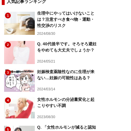
人気記事ランキング
生理中にやってはいけないこと
1
は？注意すべき食べ物・運動・
性交渉のリスク
2024/08/30
Q. 40代後半です。そろそろ避妊
2
をやめても大丈夫でしょうか？
2024/05/21
妊娠検査薬陰性なのに生理が来
3
ない…妊娠の可能性はある？
2024/03/14
女性ホルモンの分泌量変化と起
4
こりやすい不調
2023/08/30
Q. 「女性ホルモンが減ると認知
5