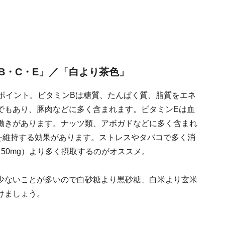
B・C・E」／「白より茶色」
がポイント。ビタミンBは糖質、たんぱく質、脂質をエネ
でもあり、豚肉などに多く含まれます。ビタミンEは血
働きがあります。ナッツ類、アボガドなどに多く含まれ
を維持する効果があります。ストレスやタバコで多く消
50mg）より多く摂取するのがオススメ。
少ないことが多いので白砂糖より黒砂糖、白米より玄米
けましょう。