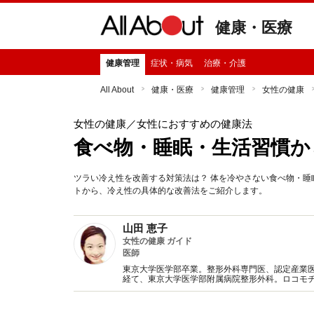
健康・医療
健康管理
症状・病気
治療・介護
All About
健康・医療
健康管理
女性の健康
女性の健康
／女性におすすめの健康法
食べ物・睡眠・生活習慣か
ツラい冷え性を改善する対策法は？ 体を冷やさない食べ物・睡
トから、冷え性の具体的な改善法をご紹介します。
山田 恵子
女性の健康 ガイド
医師
東京大学医学部卒業。整形外科専門医、認定産業
経て、東京大学医学部附属病院整形外科。ロコモ
してしまった経験を含め、現代社会で頑張る女性