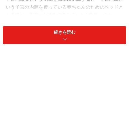
いう子宮の内腔を覆っている赤ちゃんのためのベッドと
なる膜が、子宮の中以外で増えてしまう病気」です。
一番多いのは30代の女性ですが、20代くらいから注意が
必要になります。 月経のある女性のうち
10人に1人は
続きを読む
子宮内膜症
とも言われています。
エストロゲン（女性ホルモン）依存性の病気なので、月
経がある数が多ければ多いほど（つまり妊娠・出産が減
り、初潮年齢が早くなるほど）発育してしまいます。で
すから、患者数も急増、そして若年化中。なんと昭和40
年代に比べると患者数は3倍にも増えているといわれて
います、
また、環境ホルモン（ダイオキシン）の影響もいわれて
います。（ダイオキシンは体のなかで女性ホルモンと似
た働きをするので子宮内膜症が増える原因になるといわ
れているのです。）
「
年々ひどくなる生理痛
」が一番の特徴です。 9割のヒ