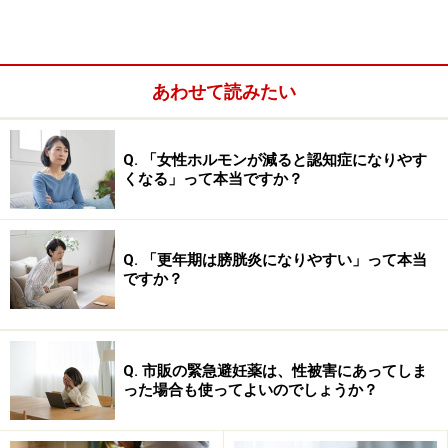
トに月経痛があるといわれます。鎮痛剤が効かなくなる
ほどひどくなることもあります。また、「
性交痛
」「
不
妊
」なども特徴です。ちなみに卵巣にできてしまった子
あわせて読みたい
宮内膜症をチョコレートのう腫とも言います。これは、
毎月の生理のたびに出血して卵巣内にたまってしまった
Q. 「女性ホルモンが減ると認知症になりやす
血がちょうど溶かしたチョコレートのような袋状のもの
くなる」って本当ですか？
（＝のう腫）に見えるので「チョコレートのう腫」。
※記事内容は執筆時点のものです。最新の内容をご確認くださ
い。
Q. 「更年期は膀胱炎になりやすい」って本当
※当サイトにおける医師・医療従事者等による情報の提供は、診
ですか？
断・治療行為ではありません。診断・治療を必要とする方は、適
切な医療機関での受診をおすすめいたします。記事内容は執筆者
個人の見解によるものであり、全ての方への有効性を保証するも
のではありません。当サイトで提供する情報に基づいて被ったい
かなる損害についても、当社、各ガイド、その他当社と契約した
Q. 市販の緊急避妊薬は、性被害にあってしま
情報提供者は一切の責任を負いかねます。
った場合も使ってよいのでしょうか？
免責事項