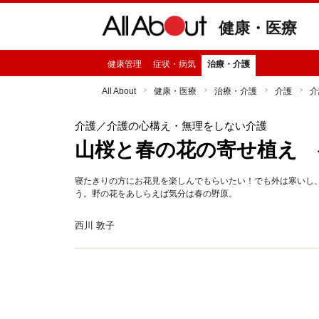
健康・医療
健康管理
症状・病気
治療・介護
All About
健康・医療
治療・介護
介護
介
介護
／介護の心構え・無理をしない介護
山桜と春の花の寄せ植え 
寝たきりの方にお花見を楽しんでもらいたい！でも外は寒いし
う。野の花をあしらえば気分は春の野原。
西川 敦子