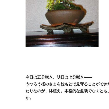
今日は五分咲き、明日は七分咲き――
うつろう桜のさまを枕もとで見守ることができ
たりなのが、鉢植え。本格的な盆栽でなくとも
か。