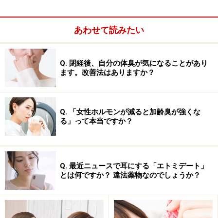
含まれていて、しみると感じる場合があります。
あわせて読みたい
次のページに、コマーシャルなどでよく耳にする製品に
ついてご紹介しています！
Q. 閉経後、自分の体臭が気になることがあり
ます。改善法はありますか？
※記事内容は執筆時点のものです。最新の内容をご確認くださ
い。
※当サイトにおける医師・医療従事者等による情報の提供は、診
断・治療行為ではありません。診断・治療を必要とする方は、適
Q. 「女性ホルモンが減ると加齢臭が強くな
切な医療機関での受診をおすすめいたします。記事内容は執筆者
る」って本当ですか？
個人の見解によるものであり、全ての方への有効性を保証するも
のではありません。当サイトで提供する情報に基づいて被ったい
かなる損害についても、当社、各ガイド、その他当社と契約した
情報提供者は一切の責任を負いかねます。
免責事項
Q. 最近ニュースで耳にする「エトミデート」
とは何ですか？ 違法薬物なのでしょうか？
次のページへ
1
/
2