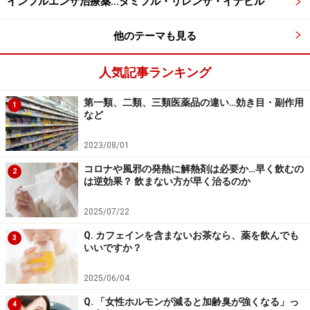
インフルエンザ治療薬…タミフル・リレンザ・イナビル
他のテーマも見る
人気記事ランキング
第一類、二類、三類医薬品の違い…効き目・副作用
1
など
2023/08/01
コロナや風邪の発熱に解熱剤は必要か…早く飲むの
2
は逆効果？ 飲まない方が早く治るのか
2025/07/22
Q. カフェインを含まないお茶なら、薬を飲んでも
3
いいですか？
2025/06/04
Q. 「女性ホルモンが減ると加齢臭が強くなる」っ
4