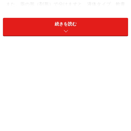
また、薬の形（剤形）で分けますと、液体タイプ、軟膏
やクリームタイプ、貼るパッチタイプがあります。
続きを読む
子供が小さくて、刺された箇所を掻きむしってしまうこ
とを懸念するようでしたら、パッチタイプがお勧めで
す。ただ、かぶれ易い場合には、逆にパッチでかゆくな
ることもありますので、他の剤形にするか、パッチの場
合は、貼る前に汗をふき取ってから貼るようにしたり、
長時間貼りっ放しにしないなど、こまめにケアをしたほ
うがいいですね。
また、掻きむしって、刺された箇所が傷になると、液体
ではしみる場合があります（それが気持ちいいという人
もいますが・・・）。その場合は、軟膏を選ぶといいで
しょう。
※クリームタイプは、製品によってスーッとする成分が