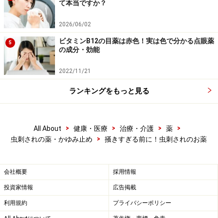
て本当ですか？
2026/06/02
ビタミンB12の目薬は赤色！実は色で分かる点眼薬
5
の成分・効能
2022/11/21
ランキングをもっと見る
>
>
>
>
All About
健康・医療
治療・介護
薬
>
虫刺されの薬・かゆみ止め
掻きすぎる前に！虫刺されのお薬
会社概要
採用情報
投資家情報
広告掲載
利用規約
プライバシーポリシー