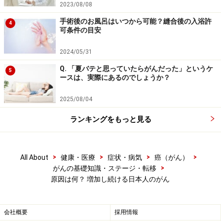
2023/08/08
手術後のお風呂はいつから可能？縫合後の入浴許
4
可条件の目安
2024/05/31
Q. 「夏バテと思っていたらがんだった」というケ
5
ースは、実際にあるのでしょうか？
2025/08/04
ランキングをもっと見る
>
>
>
>
All About
健康・医療
症状・病気
癌（がん）
>
がんの基礎知識・ステージ・転移
原因は何？ 増加し続ける日本人のがん
会社概要
採用情報