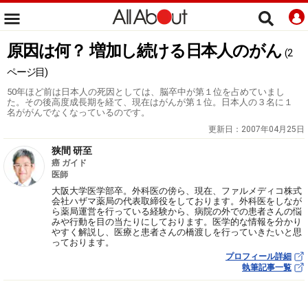
原因は何？ 増加し続ける日本人のがん
(2
ページ目)
50年ほど前は日本人の死因としては、脳卒中が第１位を占めていまし
た。その後高度成長期を経て、現在はがんが第１位。日本人の３名に１
名ががんでなくなっているのです。
更新日：
2007年04月25日
狭間 研至
癌 ガイド
医師
大阪大学医学部卒。外科医の傍ら、現在、ファルメディコ株式
会社ハザマ薬局の代表取締役をしております。外科医をしなが
ら薬局運営を行っている経験から、病院の外での患者さんの悩
みや行動を目の当たりにしております。医学的な情報を分かり
やすく解説し、医療と患者さんの橋渡しを行っていきたいと思
っております。
プロフィール詳細
執筆記事一覧