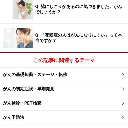
「たばこ」。残念ながら、現在も依然として高い喫煙率
Q. 脇にしこりがあるのに気づきました。がん
でしょうか？
を示す我が国ですが、戦後の喫煙率の急上昇から20年ほ
ど遅れる形で、肺がんで亡くなる人の数は急速に増えて
います。
Q. 「花粉症の人はがんになりにくい」って本
当ですか？
現在の日本人男性でがんで亡くなる方の中では、肺がん
で亡くなる方がもっとも多いのですが、これも、高い喫
この記事に関連するテーマ
煙率と密接な関わりがあると言われています。
がんの基礎知識・ステージ・転移
次のページ
では、がんに関わるもっと身近な「生活習
慣」についてご説明します。
がんの初期症状・早期発見
※記事内容は執筆時点のものです。最新の内容をご確認くださ
い。
がん検診・PET検査
※当サイトにおける医師・医療従事者等による情報の提供は、診
断・治療行為ではありません。診断・治療を必要とする方は、適
切な医療機関での受診をおすすめいたします。記事内容は執筆者
がん予防法
個人の見解によるものであり、全ての方への有効性を保証するも
のではありません。当サイトで提供する情報に基づいて被ったい