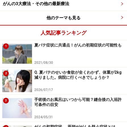
がんの3大療法・その他の最新療法
かなる損害についても、当社、各ガイド、その他当社と契約した
情報提供者は一切の責任を負いかねます。
免責事項
他のテーマも見る
人気記事ランキング
次のページへ
1
/
2
夏バテ症状に共通点！がんの初期症状の可能性も
1
2021/08/30
Q. 夏バテのせいか食欲が全くわかず、体重が2kg
2
減りました。病院に行くべきでしょうか？
2026/07/17
手術後のお風呂はいつから可能？縫合後の入浴許
3
可条件の目安
2024/05/31
がんの初期症状……医師ががんを疑う症状とは