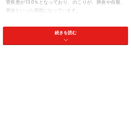
管疾患が13.0％となっており、のこりが、肺炎や自殺、
事故といった原因になっています。
戦後すぐの、60年ほど前では、日本では、結核や肺炎で
続きを読む
亡くなる方が多く、その次が脳出血や脳梗塞などの脳血
管疾患で、がんは、4位だったのです。しかし、戦後復
興の中で、衛生環境、栄養状態の改善もあり、結核や肺
炎での死亡は急激に減少しました。また、高度成長期の
時には、非常に増加していた脳出血や脳梗塞も、食生活
や外来での高血圧治療、さらには、集中治療室での高度
な治療が可能になったこともあり、1970年をピークに減
少してきています。