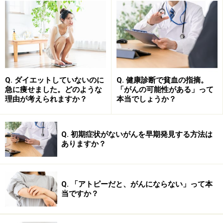
がんも生活習慣病の一つ
がんは、生活習慣病の一つして分類されます。ということ
は、がんが増えていることは、生活習慣の変化と関わりが
Q. ダイエットしていないのに
Q. 健康診断で貧血の指摘。
あるのです。
急に痩せました。どのような
「がんの可能性がある」って
理由が考えられますか？
本当でしょうか？
少し意外かもしれませんが、がんは、生活習慣病の一つ
に分類される慢性疾患です。生活習慣病というのは、そ
の人の生活習慣がもたらした病気という考え方です。以
Q. 初期症状がないがんを早期発見する方法は
ありますか？
前は、成人病と言われた時期が長かったのですが、成人
病というと「大人になると誰しもかかってしまう病気」
というニュアンスを与えかねないので、この10年ほどで
Q. 「アトピーだと、がんにならない」って本
改められるようになってきました。
当ですか？
体に悪い生活習慣といえば、まず思い浮かべられるのが