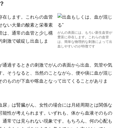
？
存在します。これらの血管
せない大量の酸素と栄養素
管は、通常の血管と少し構
がんの表面には、もろい新生血管が
豊富に存在します。これらの血管
的刺激で破綻し出血しま
は、簡単な物理的な刺激によって出
血しやすいのが特徴です
が通過するときの刺激でがんの表面から出血、気管や気
す。そうなると、当然のことながら、便や痰に血が混じ
そのものが下血や喀血となって出てくることがありま
血尿」は腎臓がん、女性の場合には月経周期とは関係な
可能性が考えられます。いずれも、体から血液そのもの
、通常では見られない現象です。もちろん、何の心配も