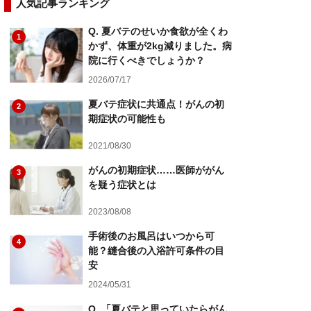
人気記事ランキング
Q. 夏バテのせいか食欲が全くわ
1
かず、体重が2kg減りました。病
院に行くべきでしょうか？
2026/07/17
夏バテ症状に共通点！がんの初
2
期症状の可能性も
2021/08/30
がんの初期症状……医師ががん
3
を疑う症状とは
2023/08/08
手術後のお風呂はいつから可
4
能？縫合後の入浴許可条件の目
安
2024/05/31
Q. 「夏バテと思っていたらがん