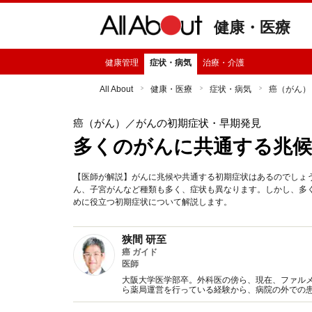
健康・医療
健康管理
症状・病気
治療・介護
All About
健康・医療
症状・病気
癌（がん）
癌（がん）
／がんの初期症状・早期発見
多くのがんに共通する兆
【医師が解説】がんに兆候や共通する初期症状はあるのでしょ
ん、子宮がんなど種類も多く、症状も異なります。しかし、多
めに役立つ初期症状について解説します。
狭間 研至
癌 ガイド
医師
大阪大学医学部卒。外科医の傍ら、現在、ファル
ら薬局運営を行っている経験から、病院の外での
やすく解説し、医療と患者さんの橋渡しを行って