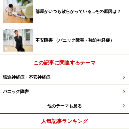
ているときに起こりました。恐怖のあまり、買い物かご
の中味を落としたまま、家に走って戻りました。
部屋がいつも散らかっている…その原因は？
その後、発作の間隔が、数週間に一回から、毎週、そし
て、毎日と短くなっていき、起こる場所には、特に決ま
不安障害 （パニック障害・強迫神経症）
りがなく、家、レストラン、職場と、どこでも起きま
す。
この記事に関連するテーマ
発作のことで、頭がいっぱいになって、仕事どころでは
なくなりました。
強迫神経症・不安神経症
精神科にやって来たときには、発作は、一日に数回起こ
パニック障害
る状態が２ヶ月も続いていました。
他のテーマも見る
次に原因について述べます。
人気記事ランキング