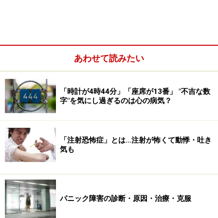
発作は一回だけで終わらず、通常、
再発
します。
発作がまた、起きるのではと、
予期不安
を持つようにな
ったり、、発作の起こった場所や状況を避けるようにな
り、また、
広場恐怖
といって人ごみや、行列、満員電車
あわせて読みたい
など、逃げ出すに逃げ出せないような場所を恐れるよう
になります。
「時計が4時44分」「座席が13番」 "不吉な数
字"を気にし過ぎるのは心の病気？
それでは、典型的な例を挙げてみます。
「注射恐怖症」とは…注射が怖くて動悸・吐き
気も
●典型的な例
２６歳の女性が、パニック発作を主訴として、精神科に
いらっしゃいました。
パニック障害の診断・原因・治療・克服