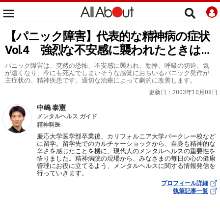
【パニック障害】代表的な精神病の症状
Vol.4 強烈な不安感に襲われたときは…
パニック障害は、突然の恐怖、不安感に襲われ、動悸、呼吸の切迫、気
が遠くなり、今にも死んでしまいそうな感覚におちいるパニック発作が
主症状の、精神疾患です。適切な治療によって劇的に改善します。
更新日：
2003年10月08日
中嶋 泰憲
メンタルヘルス ガイド
精神科医
慶応大学医学部卒業後、カリフォルニア大学バークレー校など
に留学。留学先でのカルチャーショックから、自身も精神的な
辛さを感じたことを機に、現代人のメンタルヘルスの重要性を
悟りました。精神病院の現場から、みなさまの毎日の心の健康
管理にお役に立てるよう、メンタルヘルスに関する情報発信を
行っていきます。
プロフィール詳細
執筆記事一覧