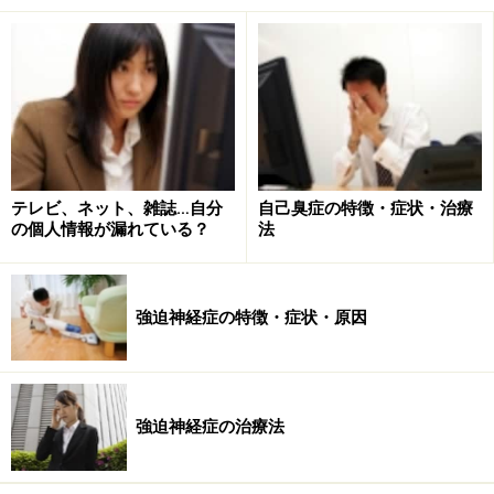
彼女の話によると、最初の発作は、１年ほど前、自宅の
ソファでテレビを見ているときに起こりました。発作
は、何とも表現できない、不安の波が押し寄せ、心臓は
激しく脈打ち、息は、空気をもとめてあえぎ、まるで、
誰かが上にのったかのように胸が痛くなったそうです。
この発作は、しばらくしておさまったのですが、彼女は
心臓発作を起こしたと信じて、近くの病院の救急病棟
テレビ、ネット、雑誌…自分
自己臭症の特徴・症状・治療
（ＥＲ）に飛び込みましたが、検査で異常はありません
の個人情報が漏れている？
法
でした。
強迫神経症の特徴・症状・原因
５ヶ月ほどして、今度は、職場へ歩いているときに、ま
た、同じような発作が突然、起こりました。仕事を休ん
で、病院で検査をしても、異常はなく、かわりに、不安
症状が強いとして、精神安定剤を処方されました。
強迫神経症の治療法
また、３ヶ月ほどして、発作が、スーパーで買い物をし