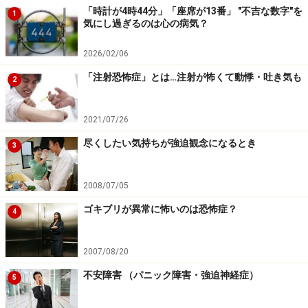
「時計が4時44分」「座席が13番」 "不吉な数字"を
1
気にし過ぎるのは心の病気？
●では、原因は？
2026/02/06
発作の直接の引き金としては、忙しい生活からくる精神
「注射恐怖症」とは…注射が怖くて動悸・吐き気も
2
的圧迫感や、恋人とのトラブルといった、心理的要因が
関連しているようです。
2021/07/26
しかし、この病気の本質的原因は、もっと
生物学的
なも
尽くしたい気持ちが強迫観念になるとき
3
のにあり、脳内の
神経伝達物質の働きの異常
が背景にあ
り、そこに、先ほど述べたような強いストレスが加わっ
2008/07/05
て、発作がおこると考えられています。
ゴキブリが異常に怖いのは恐怖症？
4
治療としては、、この乱れた“脳内神経伝達物質”の働き
2007/08/20
を元に戻そうと、ＳＳＲＩといった薬が使われ、たいへ
不安障害 （パニック障害・強迫神経症）
ん効果があります。
5