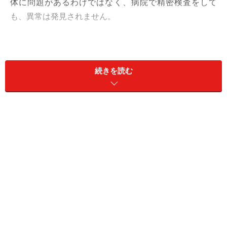
体に問題があるわけではなく、病院で精密検査をして
も、異常は発見されません。
パニック障害は、、
２０代の女性
が多く、一生で、これ
を経験する人は２～５％です。
続きを読む
最初の発作は、前兆なく、まったく突然のことが一般的
です。発作は最初の１０分間に急速にパニック症状が増
強し、２０～３０分続きます。その間、極度の恐怖感に
さらされ、
今にも死んでしまいそう
な感覚になります。
身体症状として、動悸、呼吸が速く浅くなり、呼吸困
難、また、発汗を伴います。
しばしば、患者さんは、
心臓発作が起きたと勘違い
され
ます。