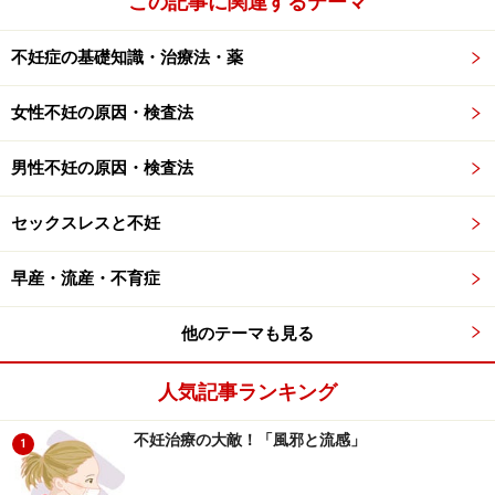
この記事に関連するテーマ
切な医療機関での受診をおすすめいたします。記事内容は執筆者
個人の見解によるものであり、全ての方への有効性を保証するも
のではありません。当サイトで提供する情報に基づいて被ったい
不妊症の基礎知識・治療法・薬
かなる損害についても、当社、各ガイド、その他当社と契約した
情報提供者は一切の責任を負いかねます。
免責事項
女性不妊の原因・検査法
男性不妊の原因・検査法
次のページへ
1
/
2
セックスレスと不妊
早産・流産・不育症
他のテーマも見る
人気記事ランキング
不妊治療の大敵！「風邪と流感」
1