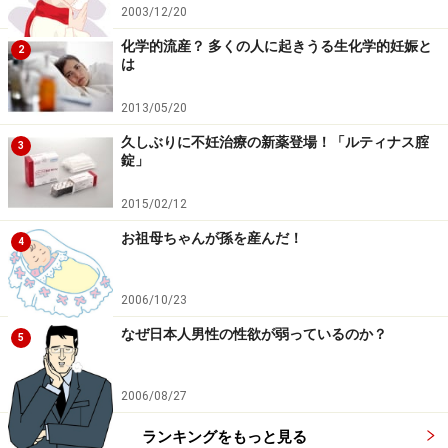
2003/12/20
化学的流産？ 多くの人に起きうる生化学的妊娠と
2
は
2013/05/20
久しぶりに不妊治療の新薬登場！「ルティナス腟
3
錠」
2015/02/12
お祖母ちゃんが孫を産んだ！
4
2006/10/23
なぜ日本人男性の性欲が弱っているのか？
5
2006/08/27
ランキングをもっと見る