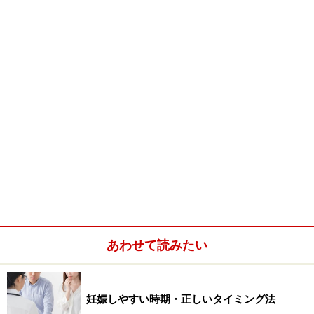
マッサージ法の中で最も簡単に出来るのが指圧です。指
でツボを押す事によって身体を調整する訳です。それで
はツボとはどんな意味を持つのでしょうか？
東洋医学では体内をエネルギーが循環する道筋のことを
「経絡（けいらく）」と呼びます。そして内臓に病気が
発生するとその臓に関係する経絡に異常が発生します。
その中で特に反応が強い場所が「経穴（けいけつ）」、
いわゆる「つぼ」です。このつぼを刺激すると身体が正
常化することが長年の経験からわかっております。
この部分を指で刺激するのが指圧、針で治療するは針治
あわせて読みたい
療、お灸を使うのが灸治療となるわけです。通常、鍼灸
師はこれらの技を症状によって使い分けます。しかし、
夫婦間で行なうのには何も道具の必要のない指圧が適し
妊娠しやすい時期・正しいタイミング法