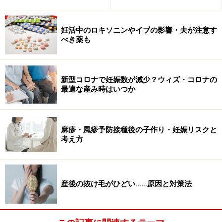
妊活中のロキソニンやイブの影響・夫が注意す
べき薬も
新型コロナで妊娠数が減少？ウィズ・コロナの
最適な産み時はいつか
夫婦で出来るとかなり親密なコミュニケーション方法とな
るはずです。
麻疹・風疹予防接種後の子作り・妊娠リスクと
考え方
身体中には多くのツボがあります。
産後の抜け毛がひどい……原因と対策法
※記事内容は執筆時点のものです。最新の内容をご確認くださ
い。
※当サイトにおける医師・医療従事者等による情報の提供は、診
断・治療行為ではありません。診断・治療を必要とする方は、適