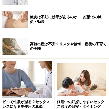
ているわけです。
じゃあどのようなツボを押すといいのでしょうか？２つ
鍼灸は不妊に効果があるのか……妊活での鍼
の方法があります。それは既にここが良いとされるつぼ
灸・効果
を刺激すること、もう１つは身体全身の押して心地よい
部分や少し痛む部分を探し、そこを適度に刺激すること
です。それでは妊娠に効くツボをご紹介しましょう！
高齢出産は不安？リスクや後悔・産後の子育て
の実際
ピルで性欲が減る？セックス
妊活中の妊娠しやすいセック
レスになる副作用の真偽
ス頻度の目安・タイミング