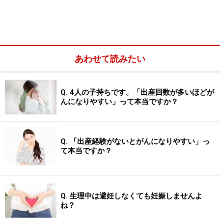
あわせて読みたい
Q. 4人の子持ちです。「出産回数が多いほどが
※記事内容は執筆時点のものです。最新の内容をご確認くださ
んになりやすい」って本当ですか？
い。
※当サイトにおける医師・医療従事者等による情報の提供は、診
断・治療行為ではありません。診断・治療を必要とする方は、適
切な医療機関での受診をおすすめいたします。記事内容は執筆者
個人の見解によるものであり、全ての方への有効性を保証するも
Q. 「出産経験がないとがんになりやすい」っ
のではありません。当サイトで提供する情報に基づいて被ったい
て本当ですか？
かなる損害についても、当社、各ガイド、その他当社と契約した
情報提供者は一切の責任を負いかねます。
免責事項
Q. 生理中は避妊しなくても妊娠しませんよ
ね？
次のページへ
1
/
2