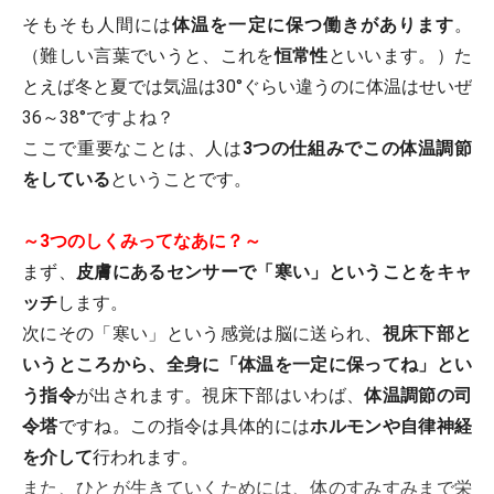
そもそも人間には
体温を一定に保つ働きがあります
。
（難しい言葉でいうと、これを
恒常性
といいます。）た
とえば冬と夏では気温は30°ぐらい違うのに体温はせいぜ
36～38°ですよね？
ここで重要なことは、人は
3つの仕組みでこの体温調節
をしている
ということです。
～3つのしくみってなあに？～
まず、
皮膚にあるセンサーで「寒い」ということをキャ
ッチ
します。
次にその「寒い」という感覚は脳に送られ、
視床下部と
いうところから、全身に「体温を一定に保ってね」とい
う指令
が出されます。視床下部はいわば、
体温調節の司
令塔
ですね。この指令は具体的には
ホルモンや自律神経
を介して
行われます。
また、ひとが生きていくためには、体のすみすみまで栄