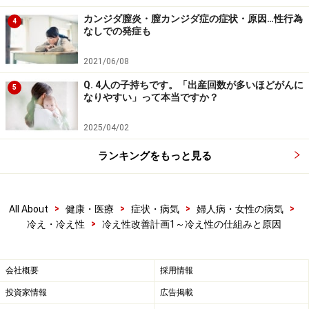
カンジダ膣炎・膣カンジダ症の症状・原因…性行為
4
なしでの発症も
2021/06/08
Q. 4人の子持ちです。「出産回数が多いほどがんに
5
なりやすい」って本当ですか？
2025/04/02
ランキングをもっと見る
>
>
>
>
All About
健康・医療
症状・病気
婦人病・女性の病気
>
冷え・冷え性
冷え性改善計画1～冷え性の仕組みと原因
会社概要
採用情報
投資家情報
広告掲載