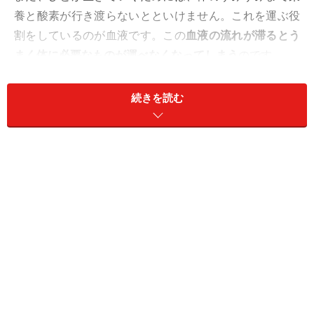
養と酸素が行き渡らないとといけません。これを運ぶ役
割をしているのが血液です。この
血液の流れが滞るとう
まく体に必要なものが運べなくなってしまう
のです。
繰り返しますが、体温調節の3つの仕組みとは、
1.皮膚の
寒さキャッチセンサー
、女性ホルモン、自律神経中枢の
続きを読む
ある
2.視床下部
、そして
3.血液の流れ
なのです。
そして
体温調節機構がうまく働かなくなる状態のことを
「冷え症」
と呼んでいるのです。