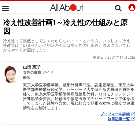
冷え性改善計画1～冷え性の仕組みと原
因
冷え性って漠然としてよくわからない・・・という方、いっしょに冷え
性改善はじめませんか？初回の今回は冷え性の仕組みと原因についてわ
かりやすくお届けします。
更新日：
2001年11月02日
山田 恵子
女性の健康 ガイド
医師
東京大学医学部卒業。整形外科専門医、認定産業医。東京大学
医学部医療情報経済学、ハーバード大学研究所客員研究員等を
経て、東京大学医学部附属病院整形外科。ロコモチャレンジ！
推進協議会委員。研修医や救急医療でのハードワークで体を壊
してしまった経験を含め、現代社会で頑張る女性に役立つ健康
情報をお届けします。
プロフィール詳細
執筆記事一覧