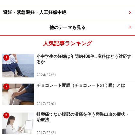
避妊・緊急避妊・人工妊娠中絶
他のテーマも見る
人気記事ランキング
小中学生の妊娠は年間約400件…産科はどう対応す
1
るか
2024/02/21
チョコレート嚢腫（チョコレートのう腫）とは
2
2017/07/01
排卵痛でない腹部の激痛を伴う卵巣出血の症状・
3
治療法
2017/03/21