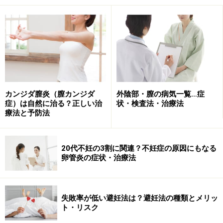
カンジダ膣炎（膣カンジダ
外陰部・膣の病気一覧…症
症）は自然に治る？正しい治
状・検査法・治療法
療法と予防法
20代不妊の3割に関連？不妊症の原因にもなる
卵管炎の症状・治療法
失敗率が低い避妊法は？避妊法の種類とメリッ
ト・リスク