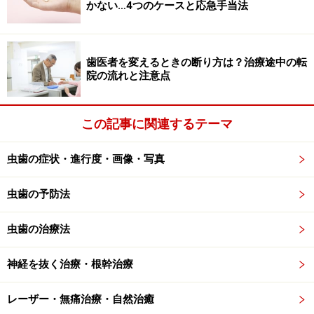
金属を保持している歯の一部が折れたり、欠けたり
かない…4つのケースと応急手当法
すると金属が外れる事があります。
歯医者を変えるときの断り方は？治療途中の転
金属のデザイン
院の流れと注意点
虫歯で失われた形を元に戻すために、金属で修復し
ますが、その形によっては、外れやすくなることが
あります。一般的に複雑な形をしているほうが外れ
この記事に関連するテーマ
にくく、シンプルな形をしていると外れやすいよう
虫歯の症状・進行度・画像・写真
です。
虫歯の予防法
はめ込みの金属などは、浅く小さいほど、金属の保
持が少なくなって、取れやすい傾向があるようで
虫歯の治療法
す。
神経を抜く治療・根幹治療
次のページは、
外れた後の治療法は？
に続きます。
レーザー・無痛治療・自然治癒