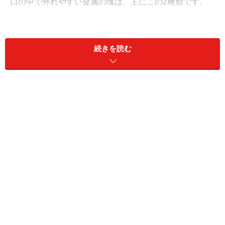
口の中で外れやすい金属の塊は、主にこの2種類です。
歯にはめ込んであるもの（インレー）
口の中で外れる事が一番多い、金属の塊です。比較
的小さなものが多く、食事の際に砂を咬んだような
続きを読む
感覚がします。中程度の虫歯の治療の際によく使わ
れます。歯に金属をはめ込んであります。
歯に被せてあるもの（クラウン）
それほど多くはありませんが、外れる事がありま
す。これが外れると口の中で歯が丸ごと取れてしま
ったような感覚がします。大きな虫歯があった場合
などに良く使われます。歯に被せるように作ってあ
ります。
金属以外では、歯に詰めてある詰めものが、欠けて
外れる場合や、白い被せ物の白い部分だけが欠けて