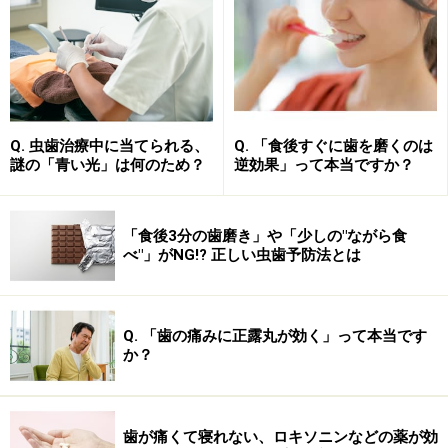
一般的に金属が外れる原因として、次のようなこと
が考えられます。
セメントの劣化
歯に取り付けている金属は、歯と金属の間をセメン
トと呼ばれる接着剤のようなものでつけてありま
す。これが劣化すると金属が外れる事があります。
Q. 虫歯治療中に当てられる、
Q. 「食後すぐに歯を磨くのは
謎の「青い光」は何のため？
逆効果」って本当ですか？
金属周囲の虫歯
金属と歯の間に虫歯ができると、隙間になり、金属
「食後3分の歯磨き」や「少しの"ながら食
べ"」がNG!? 正しい虫歯予防法とは
が外れる事があります。
歯の磨り減り
Q. 「歯の痛みに正露丸が効く」って本当です
歯にはめ込んであるタイプの金属は、歯が磨り減っ
か？
てくると金属も薄くなり、外れる事があります。
歯の破折
歯が痛くて寝れない、ロキソニンなどの薬が効