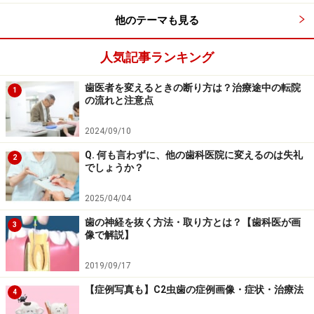
※記事内容は執筆時点のものです。最新の内容をご確認くださ
い。
他のテーマも見る
※当サイトにおける医師・医療従事者等による情報の提供は、診
断・治療行為ではありません。診断・治療を必要とする方は、適
人気記事ランキング
切な医療機関での受診をおすすめいたします。記事内容は執筆者
個人の見解によるものであり、全ての方への有効性を保証するも
のではありません。当サイトで提供する情報に基づいて被ったい
歯医者を変えるときの断り方は？治療途中の転院
1
かなる損害についても、当社、各ガイド、その他当社と契約した
の流れと注意点
情報提供者は一切の責任を負いかねます。
免責事項
2024/09/10
Q. 何も言わずに、他の歯科医院に変えるのは失礼
2
次のページへ
でしょうか？
1
/
2
2025/04/04
歯の神経を抜く方法・取り方とは？【歯科医が画
3
像で解説】
2019/09/17
【症例写真も】C2虫歯の症例画像・症状・治療法
4