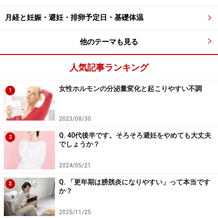
ジしていますが、その他、ストレス（腸の動きは自律神
月経と妊娠・避妊・排卵予定日・基礎体温
経に支配されているため）、ダイエット（便の材料不
足）、水分摂取量が少ない（便が硬くなる）、旅行、食
他のテーマも見る
事内容などでも便秘は起こります。
人気記事ランキング
女性ホルモンの分泌量変化と起こりやすい不調
1
「宿便」は嘘！ 宿便がありえないといえる
理由
2023/08/30
よく「宿便を出す」という話を聞きますよね。「宿便」
Q. 40代後半です。そろそろ避妊をやめても大丈夫
2
は一般的な辞書では「便秘のため、長い間腸の中にたま
でしょうか？
っていた大便」（引用：大辞林）と定義されています
2024/05/21
が、おそらく医学用語ではないと思います。そして、た
だ単に「便秘のため腸にたまっている便」という意味で
Q. 「更年期は膀胱炎になりやすい」って本当です
3
か？
は「宿便」は存在するといえるかもしれません。
2025/11/25