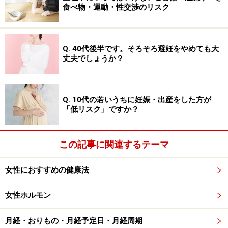
食べ物・運動・性交渉のリスク
「弛緩性便秘」はその名の通り、腸の緊張が緩んでい
て、蠕動運動が弱く、腸の中で便がなかなか送られない
ことが原因。高齢者、体力が低下した方、内臓下垂の方
Q. 40代後半です。そろそろ避妊をやめても大
に多く見られます。そしてこのタイプの方は大体「直腸
丈夫でしょうか？
性便秘」といって、便意を我慢していることによって直
腸の神経が鈍くなっている状態でもあることが多いので
す。
Q. 10代の若いうちに妊娠・出産をした方が
「低リスク」ですか？
「痙攣性便秘」は逆に腸の緊張が強すぎて起こります。
過敏性腸症候群という病気の一種で、ストレス→自律神
この記事に関連するテーマ
経に影響→腸が痙攣→腸がくびれて便が通過できない、
ということから便秘が起こります。お腹が痛くなった
女性におすすめの健康法
り、ウサギのようなころころした便が出たり、便秘と下
女性ホルモン
痢を繰り返したりするのが特徴です。
月経・おりもの・月経予定日・月経周期
ちなみにここまでのお話はかなり慢性的な便秘をイメー