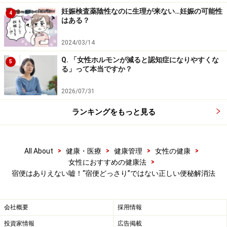
しかし、現在一般的にいわれる「宿便」という言葉は、
妊娠検査薬陰性なのに生理が来ない…妊娠の可能性
4
多分「水道管の壁にこびりついたヘドロのようなもの」
はある？
というイメージで使われているのではないかと思いま
2024/03/14
す。まれに「腸にはひだがあるのでその中に便が残って
Q. 「女性ホルモンが減ると認知症になりやすくな
しまう」といった説明を見かけますが、これは医学的に
5
る」って本当ですか？
は嘘といわざるを得ません。
2026/07/31
というのも、腸はいつもさざなみのようにざわざわ動い
ランキングをもっと見る
ているからです。ですから同じところがずっと谷という
ことはなく、谷になったり山になったりします。しか
も、腸の壁の細胞は数日で生まれ変わって、古いものは
>
>
>
>
All About
健康・医療
健康管理
女性の健康
はがれて便として排出されます。ちなみに日本人の便は
>
女性におすすめの健康法
宿便はありえない嘘！“宿便どっさり”ではない正しい便秘解消法
7～8割が水分、残りの1～2割くらいが腸内細菌の死骸、
1割強が食べ物の残りかす、あとは脂肪やその他のもの
という構成なのです。
会社概要
採用情報
投資家情報
広告掲載