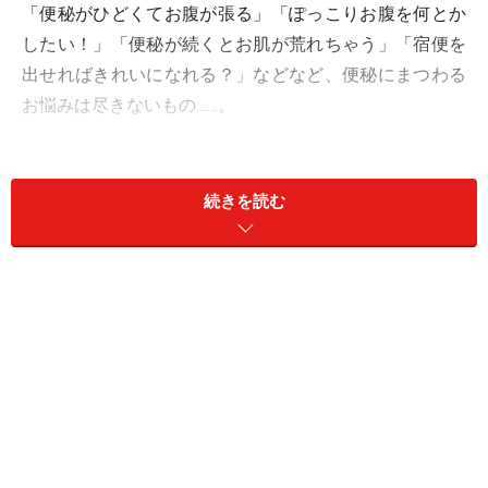
「便秘がひどくてお腹が張る」「ぽっこりお腹を何とか
したい！」「便秘が続くとお肌が荒れちゃう」「宿便を
出せればきれいになれる？」などなど、便秘にまつわる
お悩みは尽きないもの……。
便秘の定義ですが、実は、2～3日に1回しかお通じがな
くても、本人が苦痛でなければ「便秘」ではないので
続きを読む
す。でも、毎日お通じがあっても、どうも便が残ってい
る感じやお腹が張っている感じがしてすっきりしなかっ
たら、それは便秘と考えます。
いわば、本当に大雑把にいってしまえば、
「すっきりし
ない感じ」＝「便秘」
なのですね。