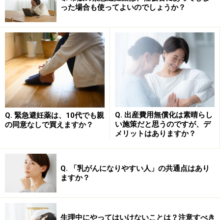
った場合も使ってよいのでしょうか？
便秘が起こる原因は？ 便秘の種類は「器質
性便秘」「機能性便秘」の2つ
便秘は主にがん、腸閉塞などの、はっきり悪いものがあ
ることが明らかで、それによって食べ物の通り道が障害
される
「器質性便秘」
と、それ以外の、はっきりした原
因がないのに起こる
「機能性便秘」
に分かれます。
Q. 出産費用無償化は素晴らし
Q. 緊急避妊薬は、10代でも親
い施策だと思うのですが、デ
の同意なしで買えますか？
メリットはありますか？
前者の場合は、もちろんその病気を治療しないことには
治りません。でも、大抵は後者の「機能性便秘」なので
す。
Q. 「乳がんになりやすい人」の共通点はあり
ますか？
機能性便秘をとても大雑把にいうと
「弛緩性便秘」
と
「痙攣性便秘」
に分類されます。
生理中にやってはいけないことは？注意すべき