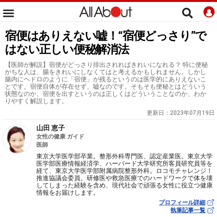
宿便はありえない嘘！“宿便どっさり”で
はない正しい便秘解消法
【医師が解説】宿便がどっさり排出されればきれいになれる？ 特に便秘
がちな人は、腸をきれいにしなくてはと考えるかもしれません。しかし
腸内にヘドロのように「宿便」が残るというのは医学的にありえないこ
とです。宿便自体が存在せず、嘘なのです。そもそも便秘とはどういう
状態なのか、宿便を出すというのは正しくはどういうことなのか、わか
りやすく解説します。
更新日：
2023年07月19日
山田 恵子
女性の健康 ガイド
医師
東京大学医学部卒業。整形外科専門医、認定産業医。東京大学
医学部医療情報経済学、ハーバード大学研究所客員研究員等を
経て、東京大学医学部附属病院整形外科。ロコモチャレンジ！
推進協議会委員。研修医や救急医療でのハードワークで体を壊
してしまった経験を含め、現代社会で頑張る女性に役立つ健康
情報をお届けします。
プロフィール詳細
執筆記事一覧