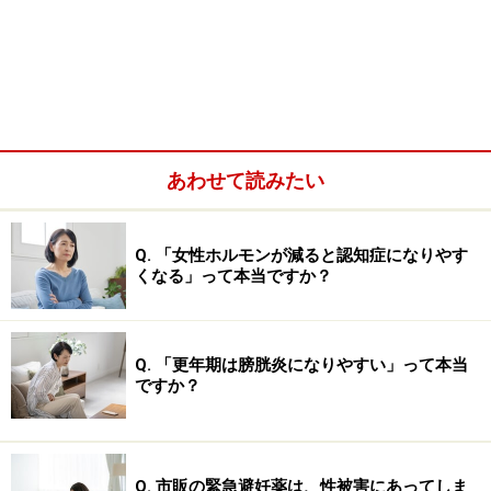
あわせて読みたい
Q. 「女性ホルモンが減ると認知症になりやす
くなる」って本当ですか？
便秘でお腹が張るのは、便が長い間腸にとどまると腸内
の悪玉菌が増殖してガスが発生するから、また、肌荒れ
や頭痛は、医学的にはよくわかっていませんが、一説
Q. 「更年期は膀胱炎になりやすい」って本当
に、便秘に伴って自律神経の働きが乱れて起こるのでは
ですか？
ないかといわれています。例えば肌荒れは、自律神経の
乱れからくる、皮膚の血行不良が一因ともいわれていま
す。
Q. 市販の緊急避妊薬は、性被害にあってしま