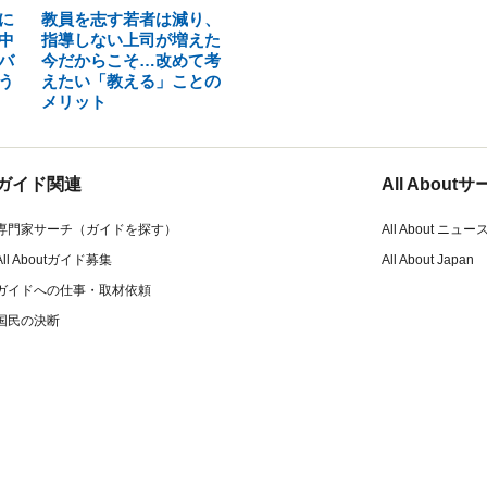
に
教員を志す若者は減り、
中
指導しない上司が増えた
バ
今だからこそ…改めて考
う
えたい「教える」ことの
メリット
ガイド関連
All Abou
専門家サーチ（ガイドを探す）
All About ニュー
All Aboutガイド募集
All About Japan
ガイドへの仕事・取材依頼
国民の決断