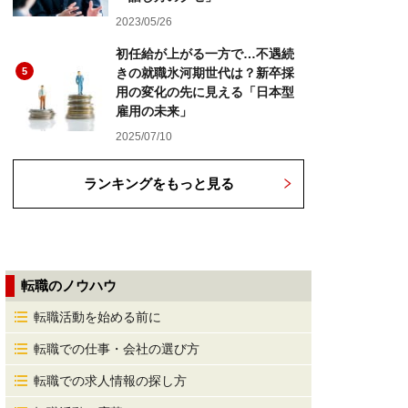
2023/05/26
初任給が上がる一方で…不遇続
5
きの就職氷河期世代は？新卒採
用の変化の先に見える「日本型
雇用の未来」
2025/07/10
ランキングをもっと見る
転職のノウハウ
転職活動を始める前に
転職での仕事・会社の選び方
転職での求人情報の探し方