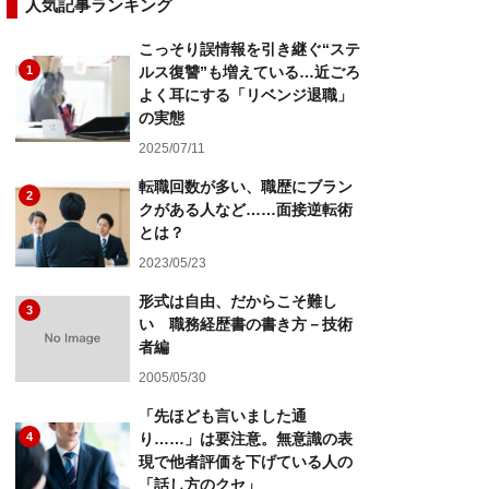
人気記事ランキング
こっそり誤情報を引き継ぐ“ステ
1
ルス復讐”も増えている…近ごろ
よく耳にする「リベンジ退職」
の実態
2025/07/11
転職回数が多い、職歴にブラン
2
クがある人など……面接逆転術
とは？
2023/05/23
形式は自由、だからこそ難し
3
い 職務経歴書の書き方－技術
者編
2005/05/30
「先ほども言いました通
4
り……」は要注意。無意識の表
現で他者評価を下げている人の
「話し方のクセ」