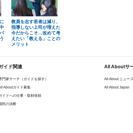
に
教員を志す若者は減り、
中
指導しない上司が増えた
バ
今だからこそ…改めて考
う
えたい「教える」ことの
メリット
ガイド関連
All Abou
専門家サーチ（ガイドを探す）
All About ニュー
All Aboutガイド募集
All About Japan
ガイドへの仕事・取材依頼
国民の決断