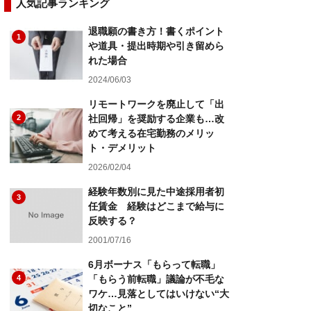
人気記事ランキング
退職願の書き方！書くポイント
1
や道具・提出時期や引き留めら
れた場合
2024/06/03
リモートワークを廃止して「出
2
社回帰」を奨励する企業も…改
めて考える在宅勤務のメリッ
ト・デメリット
2026/02/04
経験年数別に見た中途採用者初
3
任賃金 経験はどこまで給与に
反映する？
2001/07/16
6月ボーナス「もらって転職」
4
「もらう前転職」議論が不毛な
ワケ…見落としてはいけない“大
切なこと”