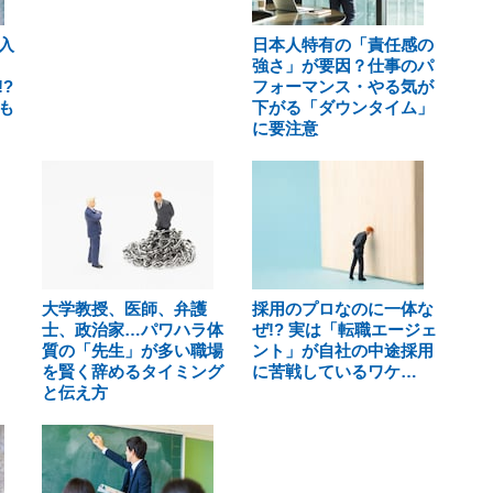
入
日本人特有の「責任感の
強さ」が要因？仕事のパ
?
フォーマンス・やる気が
も
下がる「ダウンタイム」
に要注意
大学教授、医師、弁護
採用のプロなのに一体な
士、政治家…パワハラ体
ぜ!? 実は「転職エージェ
質の「先生」が多い職場
ント」が自社の中途採用
を賢く辞めるタイミング
に苦戦しているワケ…
と伝え方