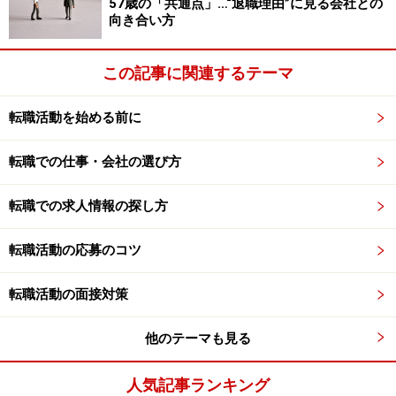
57歳の「共通点」…“退職理由”に見る会社との
ついつい、お金が入ると浪費してしまいがちなもので、
向き合い方
来年の税金が怖いですね。とはいえ、就職先もそう苦労
なく見つかったので、昨年ほどの年収ではないですが、
この記事に関連するテーマ
まずは安心といえば安心です。広い意味で同じ業界では
ありますが、次の会社は安定的に働けそうです。ちょっ
転職活動を始める前に
と面白くはなさそうですが、今は仕事があるだけ良しと
したいと思います。
転職での仕事・会社の選び方
あえて何か教訓めいたものをいえば、お金を稼いでも、
転職での求人情報の探し方
ある程度質素に暮らしておいたほうが良いかもというこ
転職活動の応募のコツ
とでしょうか。自分はできませんが（笑
転職活動の面接対策
［ガイド高野の感想］
外資系金融機関に勤めている方は最近は厳しい状況です
他のテーマも見る
よね。しかし、仕事は割合とすぐに見つかっている方も
多いようです。仕事に対するコミットメントの高い方々
人気記事ランキング