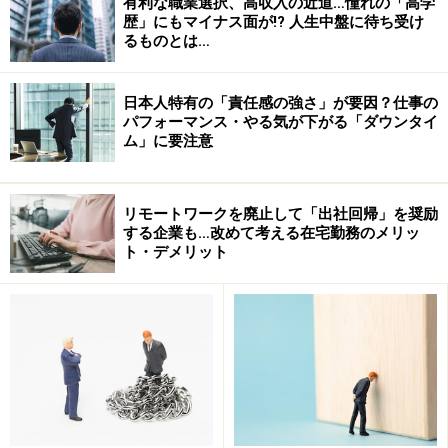
ました。しかし、それにしてもひどい。私のいた会社
有利な職業選択、高収入の近道…憧れの「高学
歴」にもマイナス面が!? 人生中盤に待ち受け
は、ワンフロアが丸ごとなくなってしまったようです。
るものとは…
ガイド高野
日本人特有の「責任感の強さ」が要因？仕事の
パフォーマンス・やる気が下がる「ダウンタイ
ム」に要注意
リモートワークを廃止して「出社回帰」を奨励
する企業も…改めて考える在宅勤務のメリッ
ト・デメリット
いったいここまでひどい状態になったのは何が原因なの