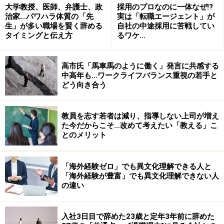
でしょうか？
大学教授、医師、弁護士、政
採用のプロなのに一体なぜ!?
治家…パワハラ体質の「先
実は「転職エージェント」が
生」が多い職場を賢く辞める
自社の中途採用に苦戦してい
Aさん
タイミングと伝え方
るワケ…
まー、言える話と言えない話がありますが、、、そもそ
も法律的にみても、グレーというのか、ギリギリの商品
高市氏「馬車馬のように働く」発言に共感する
を作って販売してきたのは事実です。実際に訴えられて
中高年も…ワークライフバランス重視の若手と
どう向き合う
いる案件の数もかなりあります。私の場合は、訴訟を起
こされていないのですが、逆に、訴訟されていれば、会
社に残って対応しなければならないので、リストラされ
教員を志す若者は減り、指導しない上司が増え
た今だからこそ…改めて考えたい「教える」こ
なかったかもしれません。どちらが良かったのかといえ
とのメリット
ば微妙ですが。
「海外経験ゼロ」でも異文化理解できる人と
Aガイド高野
「海外経験が豊富」でも異文化理解できない人
このリストラから得た教訓は何かありますか？
の違い
Aさん
入社3日目で辞めた23歳と定年3年前に辞めた