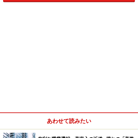
＜Aさんのケース＞突然のリストラ！予想は
していたものの…
30代／男性／外資系証券会社／セールス／年収2000万以
上
ガイド高野
実際に自分がリストラされると予想は出来ていました
か？
あわせて読みたい
Aさん
業界が業界なので、ある程度首を切られる覚悟はしてい