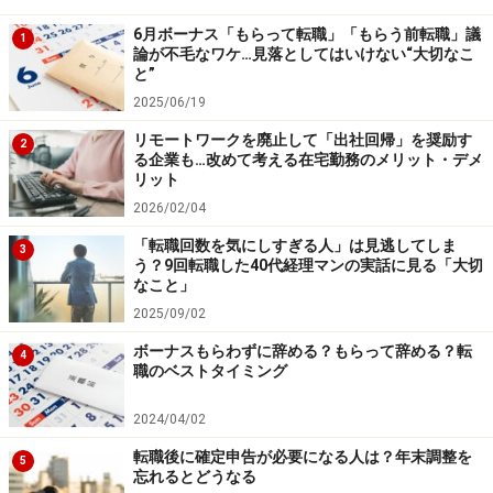
ですし、引き合いもありますよね。収入の多い方は、何
6月ボーナス「もらって転職」「もらう前転職」議
故か、ついつい支出も多くなるもの。不況の今は、脇を
1
論が不毛なワケ…見落としてはいけない“大切なこ
しめていきたいところですよね。
と”
2025/06/19
次のページでは、倒産を経験した20代女性を直撃！
リモートワークを廃止して「出社回帰」を奨励す
2
る企業も…改めて考える在宅勤務のメリット・デメ
※記事内容は執筆時点のものです。最新の内容をご確認くださ
リット
い。
2026/02/04
「転職回数を気にしすぎる人」は見逃してしま
3
う？9回転職した40代経理マンの実話に見る「大切
次のページへ
1
/
3
なこと」
2025/09/02
ボーナスもらわずに辞める？もらって辞める？転
4
職のベストタイミング
2024/04/02
転職後に確定申告が必要になる人は？年末調整を
5
忘れるとどうなる