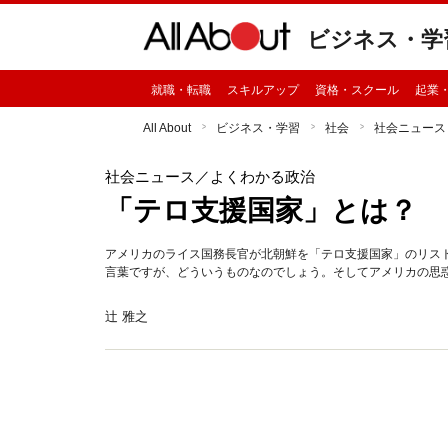
ビジネス・学
就職・転職
スキルアップ
資格・スクール
起業
All About
ビジネス・学習
社会
社会ニュース
社会ニュース
／よくわかる政治
「テロ支援国家」とは？
アメリカのライス国務長官が北朝鮮を「テロ支援国家」のリス
言葉ですが、どういうものなのでしょう。そしてアメリカの思
辻 雅之