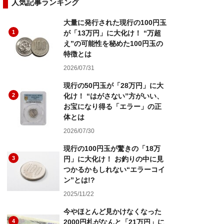
人気記事ランキング
大量に発行された現行の100円玉
1
が「13万円」に大化け！ “万超
え”の可能性を秘めた100円玉の
特徴とは
2026/07/31
現行の50円玉が「28万円」に大
2
化け！ “はがさない”方がいい、
お宝になり得る「エラー」の正
体とは
2026/07/30
現行の100円玉が驚きの「18万
3
円」に大化け！ お釣りの中に見
つかるかもしれない“エラーコイ
ン”とは!?
2025/11/22
今やほとんど見かけなくなった
4
2000円札がなんと「21万円」に