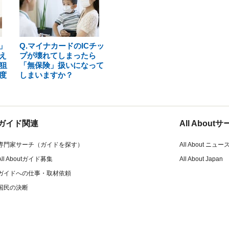
」
Q.マイナカードのICチッ
え
プが壊れてしまったら
狙
「無保険」扱いになって
度
しまいますか？
ガイド関連
All Abou
専門家サーチ（ガイドを探す）
All About ニュー
All Aboutガイド募集
All About Japan
ガイドへの仕事・取材依頼
国民の決断