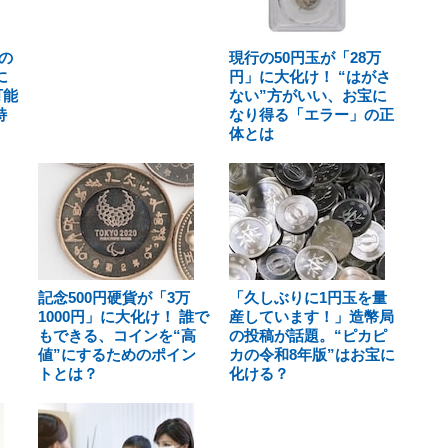
の
現行の50円玉が「28万
に
円」に大化け！ “はがさ
可能
ない”方がいい、お宝に
特
なり得る「エラー」の正
体とは
記念500円硬貨が「3万
「久しぶりに1円玉を量
1000円」に大化け！ 誰で
産しています！」造幣局
もできる、コインを“高
の投稿が話題。“ピカピ
値”にするためのポイン
カの令和8年版”はお宝に
トとは？
化ける？