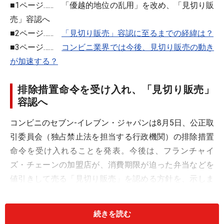
■1ページ…… 「優越的地位の乱用」を改め、「見切り販
売」容認へ
■2ページ……
「見切り販売」容認に至るまでの経緯は？
■3ページ……
コンビニ業界では今後、見切り販売の動き
が加速する？
排除措置命令を受け入れ、「見切り販売」
容認へ
コンビニのセブン-イレブン・ジャパンは8月5日、公正取
引委員会（独占禁止法を担当する行政機関）の排除措置
命令を受け入れることを発表。今後は、フランチャイ
ズ・チェーンの加盟店が、消費期限が迫った弁当などを
値引きして売る「見切り販売」を認める方針を、示しま
した。6月22日に、同委員会から命令を受けて以来、第
三者にも意見を聞くなどした結果、同委員会と対決する
続きを読む
より受け入れた方が得策と、判断した模様……。