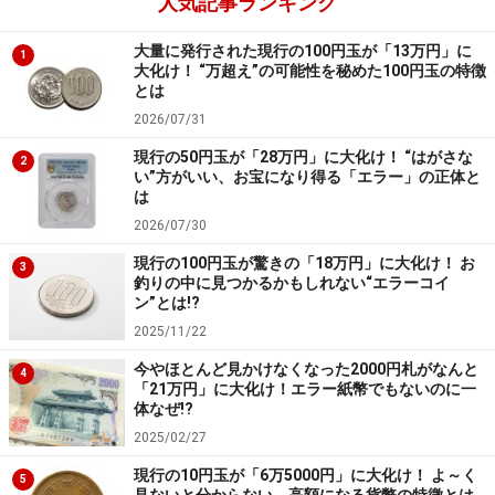
人気記事ランキング
大量に発行された現行の100円玉が「13万円」に
1
大化け！ “万超え”の可能性を秘めた100円玉の特徴
とは
2026/07/31
現行の50円玉が「28万円」に大化け！ “はがさな
2
い”方がいい、お宝になり得る「エラー」の正体と
は
2026/07/30
現行の100円玉が驚きの「18万円」に大化け！ お
3
釣りの中に見つかるかもしれない“エラーコイ
ン”とは!?
2025/11/22
今やほとんど見かけなくなった2000円札がなんと
4
「21万円」に大化け！エラー紙幣でもないのに一
体なぜ!?
2025/02/27
現行の10円玉が「6万5000円」に大化け！ よ～く
5