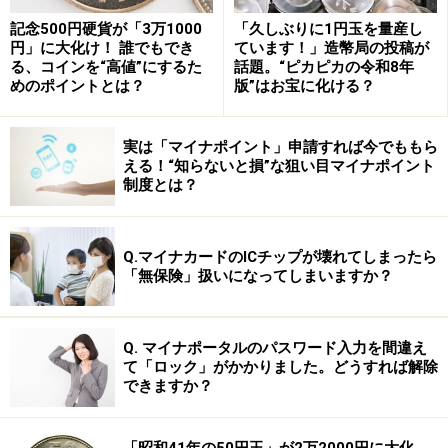
記念500円硬貨が「3万1000
「久しぶりに1円玉を量産し
円」に大化け！ 誰でもでき
ています！」造幣局の投稿が
る、コインを“高値”にするた
話題。“ピカピカの令和8年
めのポイントとは？
版”はお宝に化ける？
では、今回の排除措置命令に至るまでに、一体どんな問
題が起こっていた？ その背景を探ってみると……
実は「マイナポイント」申請すれば今でももら
次のページへ
える！“知らないと損”な狙い目マイナポイント
制度とは？
※記事内容は執筆時点のものです。最新の内容をご確認くださ
い。
Q.マイナカードのICチップが壊れてしまったら
「無保険」扱いになってしまいますか？
次のページへ
1
/
3
Q. マイナポータルのパスワード入力を間違え
て「ロック」がかかりました。どうすれば解除
できますか？