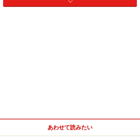
値引き制限は、「優越的地位の乱用」に該
当
あわせて読みたい
振り返れば6月、公正取引委員会は、独占禁止法違反で