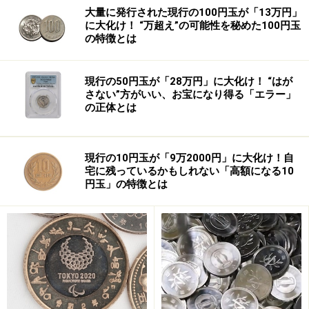
同社に排除措置命令を実施。同社が加盟店に対し、見切
大量に発行された現行の100円玉が「13万円」
り販売を制限していた行為が、「優越的地位の乱用」に
に大化け！ “万超え”の可能性を秘めた100円玉
の特徴とは
当たるとの判断を示しました。優越的地位の乱用は、取
引上、自社が取引相手より強い立場に立っていることを
利用して、公正な市場競争を不当に阻害すること。つま
現行の50円玉が「28万円」に大化け！ “はが
さない”方がいい、お宝になり得る「エラー」
り、セブン-イレブン側が、加盟店より優位に立つ立場を
の正体とは
利用して値引きを制限し、結果的に自由に行われるべき
価格競争を歪めていたというわけです。
現行の10円玉が「9万2000円」に大化け！自
宅に残っているかもしれない「高額になる10
円玉」の特徴とは