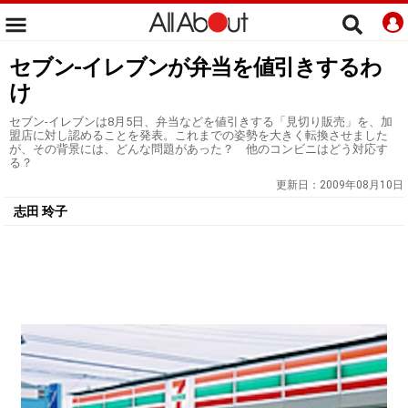
セブン‐イレブンが弁当を値引きするわ
け
セブン-イレブンは8月5日、弁当などを値引きする「見切り販売」を、加
盟店に対し認めることを発表。これまでの姿勢を大きく転換させました
が、その背景には、どんな問題があった？ 他のコンビニはどう対応す
る？
更新日：
2009年08月10日
志田 玲子