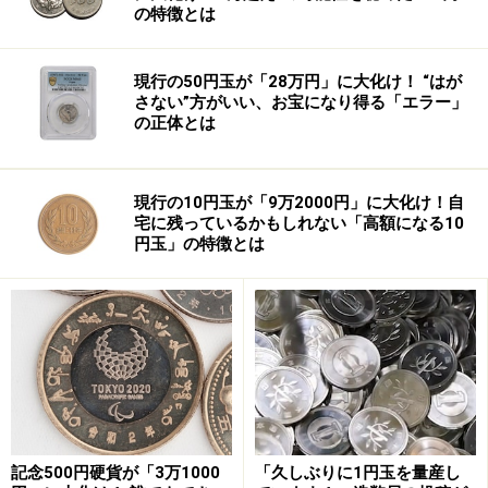
れを監督する、という制度がとられています。
の特徴とは
現行の50円玉が「28万円」に大化け！ “はが
さない”方がいい、お宝になり得る「エラー」
の正体とは
現行の10円玉が「9万2000円」に大化け！自
宅に残っているかもしれない「高額になる10
円玉」の特徴とは
全人代は、国家主席・副主席の選出、国務院総理（首
相）などの閣僚の任命、中央軍事委員会主席・最高人民
法院長（最高裁長官に相当）・最高人民検察院検察長
（検事総長に相当）の選出、など重要ポストの任命を行
記念500円硬貨が「3万1000
「久しぶりに1円玉を量産し