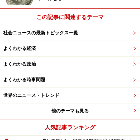
また、人民解放軍は共産党からの指導を受けることにな
っており、これは「国防法」によって明確に規定されて
この記事に関連するテーマ
います。もちろん、国家主席や首相など、あらゆる重要
ポストは共産党員であることが不文律となっています。
社会ニュースの最新トピックス一覧
よくわかる経済
そのため全人代は、共産党で決定したことをそのまま承
認する、いわば「ハンコをおすだけ」の存在、「ラバー
よくわかる政治
スタンプ」だと揶揄されてきました。
よくわかる時事問題
しかし、ここ数年、この関係にも多少変化が見られ、全
人代の自律性が増してきたことが指摘されています。こ
世界のニュース・トレンド
のことは「政治情勢編」でお話していくことにしましょ
う。
他のテーマも見る
人気記事ランキング
全国人民代表大会の代表選出方法