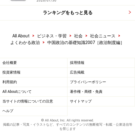
2026/07/30
に地区などクラス、県などクラスの人民代表大会があ
ランキングをもっと見る
り、それぞれ上のクラスの代表大会の代表を選出しま
す。
>
>
>
>
All About
ビジネス・学習
社会
社会ニュース
有権者が直接代表を選出するのは、一番下のクラス、
>
よくわかる政治
中国政治の基礎知識2007［政治制度編］
郷・鎮などクラスの代表大会の代表のみとなっていま
す。全人代も含め、各クラスの人民代表大会の代表の任
会社概要
採用情報
期は５年となっています。
投資家情報
広告掲載
利用規約
プライバシーポリシー
最高機関のなかの最高機関、全人代常務委
All Aboutについて
著作権・商標・免責
員会
当サイトの情報についての注意
サイトマップ
もっとも全人代は年１回、２週間程度しか開催されませ
ヘルプ
ん。そのかわり全人代によって選ばれた委員からなる常
© All About, Inc. All rights reserved.
掲載の記事・写真・イラストなど、すべてのコンテンツの無断複写・転載・公衆送信等
務委員会が常設され、閉会中は常務委員会が全人代に代
を禁じます