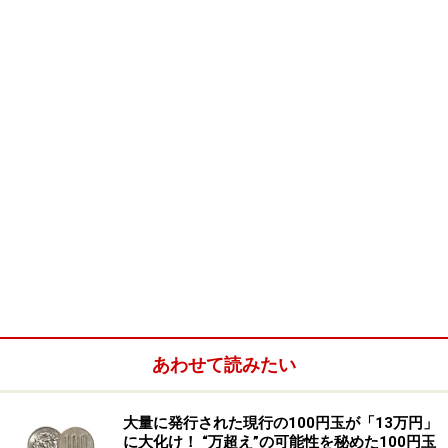
中国の政治制度は、社会主義国に典型的な「民主集中
制」が基本になっています。中華人民共和国憲法（以下
「憲法」）でも第３条で規定されています。
民主集中制とは、全ての権力が人民に集まるという政治
制度です。日本やアメリカのような三権分立は否定され
ています。人民の権力は分けることができない、権力は
すべて全人民のものであるべきだ、ということです。
とはいえ、13億人の人口を抱える中国でほんとうに全人
あわせて読みたい
民が直接国家の政治に参加することは限りなく不可能で
す。そこで、憲法では「全国人民代表大会」（以下、
「全人代」）が人民を代表して権力を行使し、人民がそ
大量に発行された現行の100円玉が「13万円」
に大化け！ “万超え”の可能性を秘めた100円玉