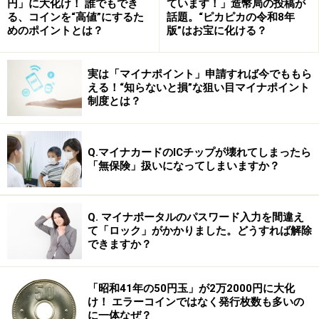
うほか、立法権、憲法の改正権を持っています。
円」に大化け！ 誰でもでき
ています！」造幣局の投稿が
る、コインを“高値”にするた
話題。“ピカピカの令和8年
めのポイントとは？
版”はお宝に化ける？
中国共産党による「指導」
実は「マイナポイント」申請すれば今でももら
える！“知らないと損”な狙い目マイナポイント
全人代が最高機関とはいえ、憲法が前文で規定している
制度とは？
とおり、中国では中国共産党が「指導政党」の地位にい
ます。共産党が全人代も含めて、国家機関を指導するこ
とが中国の「国是」なのです。
Q.マイナカードのICチップが壊れてしまったら
「無保険」扱いになってしまいますか？
たとえば全人代の代表選出選挙のときに共産党が「指
導」を行い、事実上の立候補制限を行うことで、共産党
Q. マイナポータルのパスワード入力を間違え
の意向に沿った代表が選出されるようになっています
て「ロック」がかかりました。どうすれば解除
できますか？
（もちろん党員でない代表も多いのですが、あからさま
に反共産党的な候補が立候補できる余地はありませ
「昭和41年の50円玉」が2万2000円に大化
ん）。
け！ エラーコインではなく発行枚数も多いの
に一体なぜ？