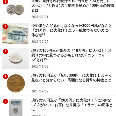
大量に発行された現行の100円玉が「13万円」に
1
大化け！ “万超え”の可能性を秘めた100円玉の特徴
とは
2026/07/31
中国では全人代を頂点に多くのクラスの人民代表大会があ
り、下位クラスの大会で上位クラスの代表を選出する構造
今やほとんど見かけなくなった2000円札がなんと
2
になっている。
「21万円」に大化け！エラー紙幣でもないのに一
体なぜ!?
中国には行政区分の「クラス」ごとに代表大会が行わ
2025/02/27
れ、そのクラスの人民政府を指導することになっていま
現行の100円玉が驚きの「18万円」に大化け！ お
3
釣りの中に見つかるかもしれない“エラーコイ
す。
ン”とは!?
2025/11/22
そのうち全人代の代表を選出することができるクラス
現行の10円玉が「6万5000円」に大化け！ よ～く
4
は、省・自治区・直轄市（北京、天津・重慶・上海）・
見ないと分からない、高額になる貨幣の特徴とは
特別行政区（香港・マカオ）となっています。また、軍
2024/09/09
も代表を選出することができます。
現行の50円玉が「28万円」に大化け！ “はがさな
5
い”方がいい、お宝になり得る「エラー」の正体と
具体的には、省などクラスの人民代表大会が、全人代の
は
代表を選ぶ形になっています。このクラスの下にはさら