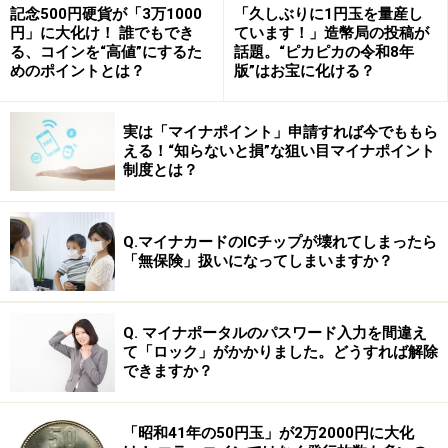
記念500円硬貨が「3万1000
「久しぶりに1円玉を量産し
また、首相が衆議院を解散して、民意を問おうと総選挙
円」に大化け！ 誰でもでき
ています！」造幣局の投稿が
る、コインを“高値”にするた
話題。“ピカピカの令和8年
をするのですから、政治が混迷、不安定な時期の選挙に
めのポイントとは？
版”はお宝に化ける？
なる傾向があります。選挙結果で政権が交代するのか、
しないのか。交代するとしたらどのような政策運営にな
実は「マイナポイント」申請すれば今でももら
るのか、政党が交代しなくとも次期内閣の政策はどうな
える！“知らないと損”な狙い目マイナポイント
のかと、選挙後の世の中は、不透明です。
制度とは？
そのため、投資家は、積極的に株式を買うのを控えま
Q.マイナカードのICチップが壊れてしまったら
す。また、保有している株式を現金化しておこうという
「無保険」扱いになってしまいますか？
動きも出てきます。したがって、選挙期間中に株価が低
迷していたケースは多く見られます。
Q. マイナポータルのパスワード入力を間違え
て「ロック」がかかりました。どうすれば解除
しかし、必ずしも衆議院の解散総選挙が株価下落を招く
できますか？
とは限りません。次のページで、
株価下落につながらな
いケース
を考えてみましょう。
「昭和41年の50円玉」が2万2000円に大化