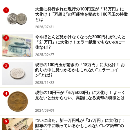
大量に発行された現行の100円玉が「13万円」に
1
大化け！ “万超え”の可能性を秘めた100円玉の特徴
とは
2026/07/31
今やほとんど見かけなくなった2000円札がなんと
2
「21万円」に大化け！エラー紙幣でもないのに一
体なぜ!?
2025/02/27
現行の100円玉が驚きの「18万円」に大化け！ お
3
釣りの中に見つかるかもしれない“エラーコイ
ン”とは!?
2025/11/22
現行の10円玉が「6万5000円」に大化け！ よ～く
4
見ないと分からない、高額になる貨幣の特徴とは
2024/09/09
ついに出た。新一万円札が「37万円」に大化け！
5
財布の中に眠っているかもしれない“レア紙幣”の