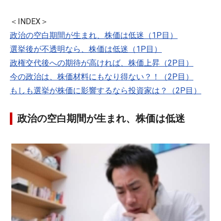
＜INDEX＞
政治の空白期間が生まれ、株価は低迷（1P目）
選挙後が不透明なら、株価は低迷（1P目）
政権交代後への期待が高ければ、株価上昇（2P目）
今の政治は、株価材料にもなり得ない？！（2P目）
もしも選挙が株価に影響するなら投資家は？（2P目）
政治の空白期間が生まれ、株価は低迷