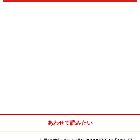
通常、衆議院の解散そして総選挙となると、政治家は選
挙戦に忙しくなり、よほどの重要な問題でない限り、政
治的決断が後回しとなってしまいがちです。株式市場で
は、基本的に、政治の空白期間が生まれることを嫌気し
ます。一般的には、衆議院の解散総選挙を控えると株価
が低迷するといわれています。
3年ごとに改選され事前にスケジュールが分かっている
参議院選挙と、衆議院の解散総選挙の場合では、事情が
違います。衆議院の解散総選挙では、任期満了でない限
り、突然に解散されます。今、抱えている政治的問題が
未解決のまま、突然、選挙日程が割り込んでくるのは、
よくあることです。
あわせて読みたい
緊急に対策を講じるべき問題が日本に起こった場合に、