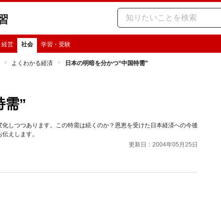
習
・経営
社会
学習・受験
よくわかる経済
日本の明暗を分かつ“中国特需”
特需”
変化しつつあります。この特需は続くのか？恩恵を受けた日本経済への今後
お伝えします。
更新日：2004年05月25日