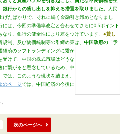
ておくと資産バブルを引き起こし、新たな不良債権を生
、銀行からの貸し出しを抑える措置を取りました。
人民
引き上げたばかりで、それに続く金融引き締めとなりまし
には、今回の準備率改定と合わせてさらに0.5ポイント
もなり、銀行の健全性により差をつけています。
●貸し
資規制、及び物価統制等の引締め策は、
中国政府の「予
国経済のソフトランディングに繋が
を受けて、中国の株式市場はどうな
速に繋がると懸念しているため、中
。では、このような現状を踏まえ、
次のページ
では、中国経済の今後に
い。
次のページへ