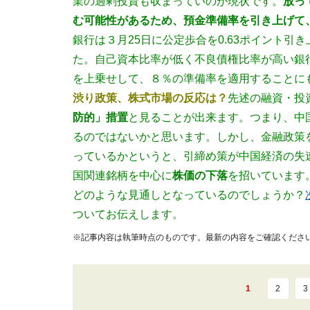
業の過剰投資も収まっていのが現状です。
放っ
む可能性があるため、預金準備率を引き上げて
銀行は３月25日に公定歩合を0.63ポイント
た。自己資本比率が低く不良債権比率が高い銀行
を上乗せして、８％の準備率を適用することに
渋り政策、株式市場の反応は？
先述の融資・投
防的」措置
と見ることが出来ます。
つまり、中
るのではないかと思います。しかし、金融政策
っているかというと、引締め策が中国経済の失
国関連銘柄を中心に
株価の下落
を招いています
どのような見通しとなっているのでしょうか？
ついてお伝えします。
※記事内容は執筆時点のものです。最新の内容をご確認くださ
1
2
3