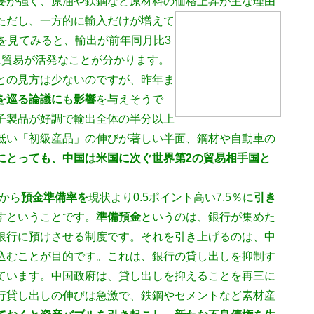
要が強く、原油や鉄鋼など原材料の価格上昇が主な理由
ただし、一方的に輸入だけが増えて
を見てみると、輸出が前年同月比3
に貿易が活発なことが分かります。
との見方は少ないのですが、昨年ま
を巡る論議にも影響
を与えそうで
子製品が好調で輸出全体の半分以上
低い「初級産品」の伸びが著しい半面、鋼材や自動車の
にとっても、中国は米国に次ぐ世界第2の貿易相手国と
日から
預金準備率を
現状より0.5ポイント高い7.5％に
引き
すということです。
準備預金
というのは、銀行が集めた
銀行に預けさせる制度です。それを引き上げるのは、中
込むことが目的です。これは、銀行の貸し出しを抑制す
ています。中国政府は、貸し出しを抑えることを再三に
行貸し出しの伸びは急激で、鉄鋼やセメントなど素材産