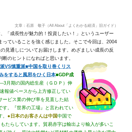
文章：石原 敬子（All About「よくわかる経済」旧ガイド）
は、「成長性が魅力的！投資したい！」というユーザー
っていることを強く感じました。そこで今回は、2004
後の見通しについてお届けします。めざましい成長の反
判断のヒントになればと思います。
観派VS慎重派
■中国を取り巻くリス
ゃみをすると風邪をひく日本
■GDP成
1―3月期の国内総生産（ＧＤＰ）伸
は速報値ベースから上方修正してい
サービス業の伸び率を見直した結
です。『世界の工場』と言われてい
す。
●日本のお客さんは中国
中国で
をもたらしています。貿易赤字は輸出より輸入が多いこ