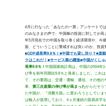
4月に行なった「あなたの一票」アンケートで
のみなさまの声で、中国株の投資に対してが高ま
年5月現在での中国を取り巻く経済環境や、今
面、どういうことに警戒すれば良いのか、投資
■GDP成長率9.8％！
■中国でも貸し渋り？
■楽
クはこれだ！
■サービス業の躍進
■中国がくし
長率9.8％！
中国国家統計局は、中国の2004年
び率を前年同期比9.8％と発表しました。これ
て、その要因は、交通・運輸、通信、その他の
果、
第三次産業の伸び率が高まった
からだそう
た中国が、『消費大国』に変わろうとしていま
は輸入が急増しており、4ヵ月連続の貿易赤字