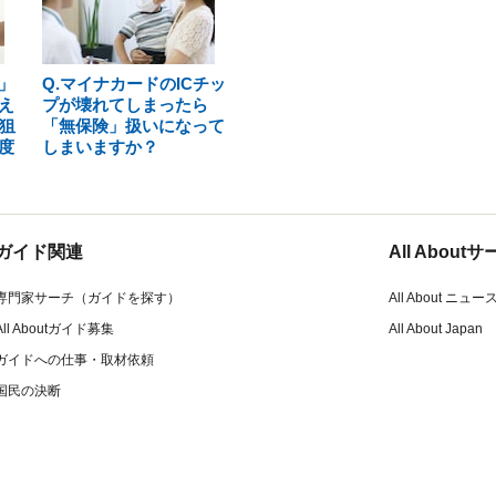
」
Q.マイナカードのICチッ
え
プが壊れてしまったら
狙
「無保険」扱いになって
度
しまいますか？
ガイド関連
All Abou
専門家サーチ（ガイドを探す）
All About ニュー
All Aboutガイド募集
All About Japan
ガイドへの仕事・取材依頼
国民の決断