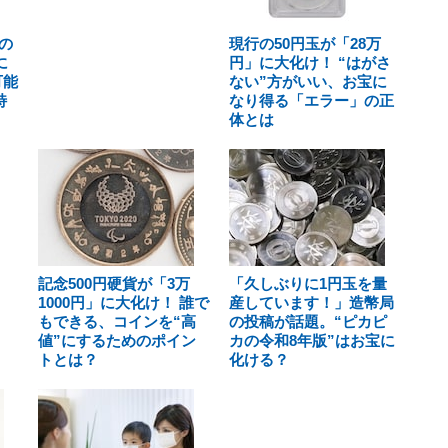
の
現行の50円玉が「28万
に
円」に大化け！ “はがさ
可能
ない”方がいい、お宝に
特
なり得る「エラー」の正
体とは
記念500円硬貨が「3万
「久しぶりに1円玉を量
1000円」に大化け！ 誰で
産しています！」造幣局
もできる、コインを“高
の投稿が話題。“ピカピ
値”にするためのポイン
カの令和8年版”はお宝に
トとは？
化ける？