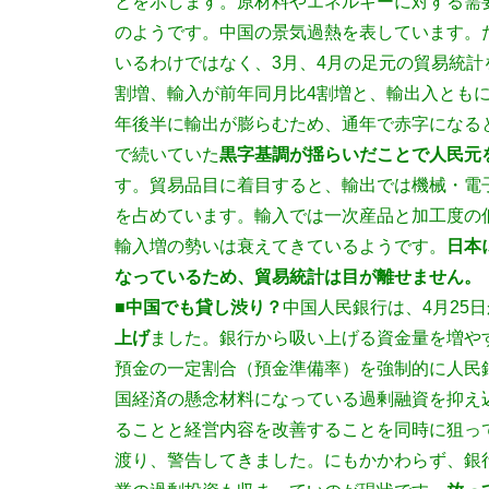
とを示します。原材料やエネルギーに対する需
のようです。中国の景気過熱を表しています。
いるわけではなく、3月、4月の足元の貿易統計
割増、輸入が前年同月比4割増と、輸出入とも
年後半に輸出が膨らむため、通年で赤字になる
で続いていた
黒字基調が揺らいだことで人民元
す。貿易品目に着目すると、輸出では機械・電
を占めています。輸入では一次産品と加工度の
輸入増の勢いは衰えてきているようです。
日本
なっているため、貿易統計は目が離せません。
■中国でも貸し渋り？
中国人民銀行は、4月25
上げ
ました。銀行から吸い上げる資金量を増や
預金の一定割合（預金準備率）を強制的に人民
国経済の懸念材料になっている過剰融資を抑え
ることと経営内容を改善することを同時に狙っ
渡り、警告してきました。にもかかわらず、銀