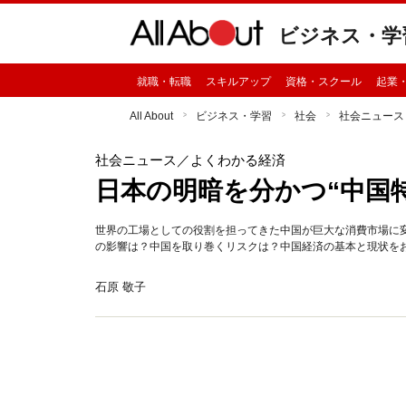
ビジネス・学
就職・転職
スキルアップ
資格・スクール
起業
All About
ビジネス・学習
社会
社会ニュース
社会ニュース
／よくわかる経済
日本の明暗を分かつ“中国
世界の工場としての役割を担ってきた中国が巨大な消費市場に
の影響は？中国を取り巻くリスクは？中国経済の基本と現状を
石原 敬子