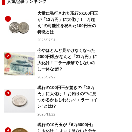
人気記事ランキング
大量に発行された現行の100円玉
1
が「13万円」に大化け！ “万超
え”の可能性を秘めた100円玉の
特徴とは
2026/07/31
今やほとんど見かけなくなった
2
2000円札がなんと「21万円」に
大化け！エラー紙幣でもないの
に一体なぜ!?
2025/02/27
現行の100円玉が驚きの「18万
3
円」に大化け！ お釣りの中に見
つかるかもしれない“エラーコイ
ン”とは!?
2025/11/22
現行の10円玉が「6万5000円」
4
に大化け！ よ～く見ないと分か