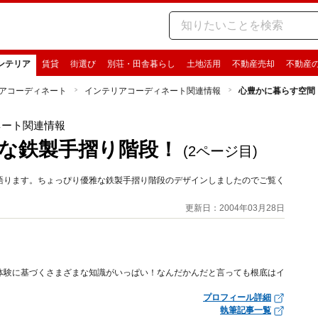
ンテリア
賃貸
街選び
別荘・田舎暮らし
土地活用
不動産売却
不動産
アコーディネート
インテリアコーディネート関連情報
心豊かに暮らす空間
ネート関連情報
な鉄製手摺り階段！
(2ページ目)
語ります。ちょっぴり優雅な鉄製手摺り階段のデザインしましたのでご覧く
更新日：2004年03月28日
体験に基づくさまざまな知識がいっぱい！なんだかんだと言っても根底はイ
プロフィール詳細
執筆記事一覧