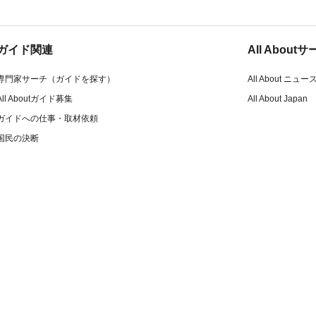
ガイド関連
All Abou
専門家サーチ（ガイドを探す）
All About ニュー
All Aboutガイド募集
All About Japan
ガイドへの仕事・取材依頼
国民の決断