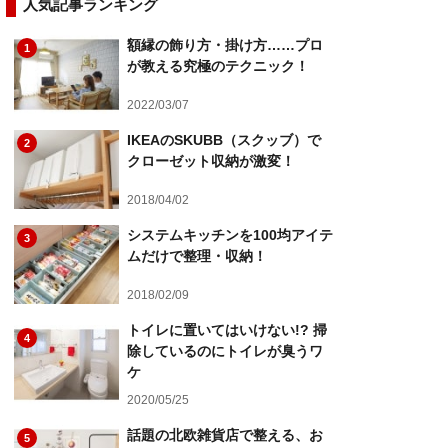
人気記事ランキング
額縁の飾り方・掛け方……プロ
1
が教える究極のテクニック！
2022/03/07
IKEAのSKUBB（スクッブ）で
2
クローゼット収納が激変！
2018/04/02
システムキッチンを100均アイテ
3
ムだけで整理・収納！
2018/02/09
トイレに置いてはいけない!? 掃
4
除しているのにトイレが臭うワ
ケ
2020/05/25
話題の北欧雑貨店で整える、お
5