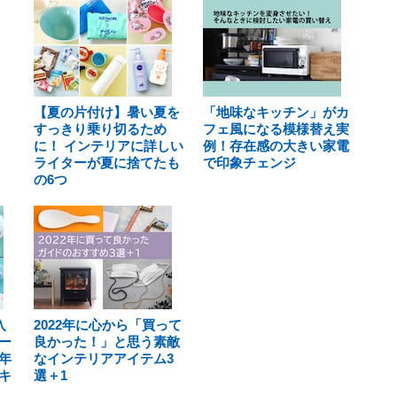
【夏の片付け】暑い夏を
「地味なキッチン」がカ
すっきり乗り切るため
フェ風になる模様替え実
に！ インテリアに詳しい
例！存在感の大きい家電
ライターが夏に捨てたも
で印象チェンジ
の6つ
入
2022年に心から「買って
ー
良かった！」と思う素敵
年
なインテリアアイテム3
キ
選＋1