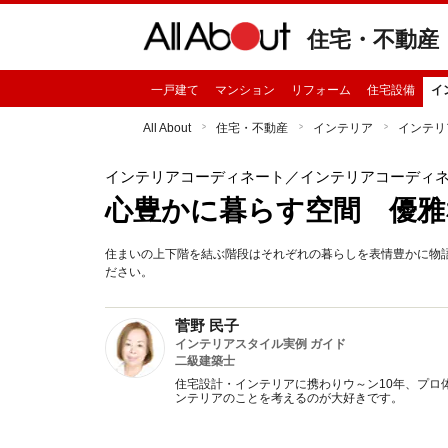
住宅・不動産
一戸建て
マンション
リフォーム
住宅設備
イ
All About
住宅・不動産
インテリア
インテリ
インテリアコーディネート
／インテリアコーディ
心豊かに暮らす空間 優雅
住まいの上下階を結ぶ階段はそれぞれの暮らしを表情豊かに物
ださい。
菅野 民子
インテリアスタイル実例 ガイド
二級建築士
住宅設計・インテリアに携わりウ～ン10年、プロ
ンテリアのことを考えるのが大好きです。