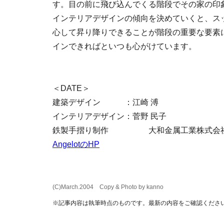
す。目の前に飛び込んでくる階段でその家の印
インテリアデザインの傾向を決めていくと、ス
心して昇り降りできることが階段の重要な要素
インできればといつも心がけています。
＜DATE＞
建築デザイン ：江崎 溥
インテリアデザイン：菅野 民子
鉄製手摺り制作 大和金属工業株式会社Ang
AngelotのHP
(C)March.2004 Copy & Photo by kanno
※記事内容は執筆時点のものです。最新の内容をご確認くださ