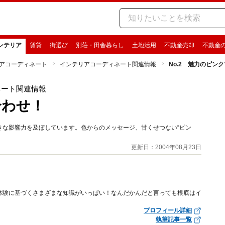
ンテリア
賃貸
街選び
別荘・田舎暮らし
土地活用
不動産売却
不動産
アコーディネート
インテリアコーディネート関連情報
No.2 魅力のピン
ネート関連情報
合わせ！
きな影響力を及ぼしています。色からのメッセージ、甘くせつない“ピン
更新日：2004年08月23日
体験に基づくさまざまな知識がいっぱい！なんだかんだと言っても根底はイ
プロフィール詳細
執筆記事一覧