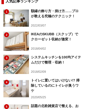
人気記事ランキング
額縁の飾り方・掛け方……プロ
1
が教える究極のテクニック！
2022/03/07
IKEAのSKUBB（スクッブ）で
2
クローゼット収納が激変！
2018/04/02
システムキッチンを100均アイテ
3
ムだけで整理・収納！
2018/02/09
トイレに置いてはいけない!? 掃
4
除しているのにトイレが臭うワ
ケ
2020/05/25
話題の北欧雑貨店で整える、お
5