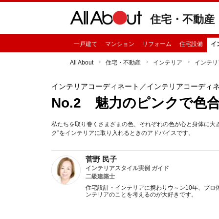
住宅・不動産
一戸建て
マンション
リフォーム
住宅設備
イ
All About
住宅・不動産
インテリア
インテリ
インテリアコーディネート
／インテリアコーディ
No.2 魅力のピンクで色
私たちを取り巻くさまざまの色、それぞれの色が心と身体に大
ク”をインテリアに取り入れるときのアドバイスです。
菅野 民子
インテリアスタイル実例 ガイド
二級建築士
住宅設計・インテリアに携わりウ～ン10年、プロ
ンテリアのことを考えるのが大好きです。