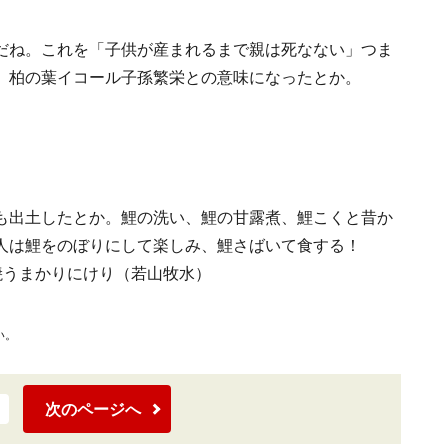
だね。これを「子供が産まれるまで親は死なない」つま
、柏の葉イコール子孫繁栄との意味になったとか。
も出土したとか。鯉の洗い、鯉の甘露煮、鯉こくと昔か
人は鯉をのぼりにして楽しみ、鯉さばいて食する！
焼うまかりにけり（若山牧水）
）
い。
次のページへ