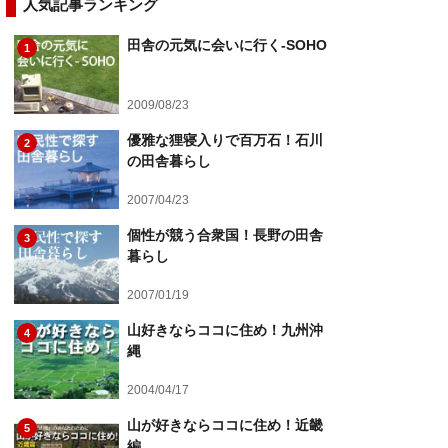
人気記事ランキング
田舎の元気に会いに行く-SOHO
1
2009/08/23
優雅な狸寝入りで百万石！石川
2
の田舎暮らし
2007/04/23
個性が競う合衆国！長野の田舎
3
暮らし
2007/01/19
山好きならココに住め！九州沖
4
縄
2004/04/17
山が好きならココに住め！近畿
5
編