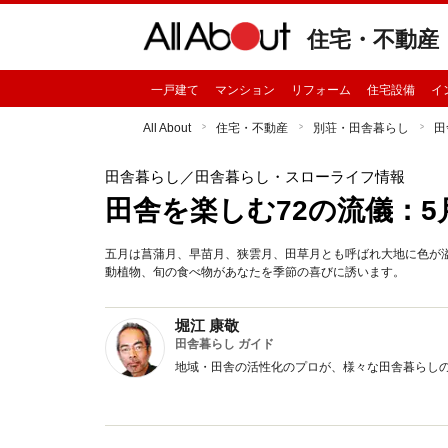
住宅・不動産
一戸建て
マンション
リフォーム
住宅設備
イ
All About
住宅・不動産
別荘・田舎暮らし
田
田舎暮らし
／田舎暮らし・スローライフ情報
田舎を楽しむ72の流儀：5
五月は菖蒲月、早苗月、狭雲月、田草月とも呼ばれ大地に色が
動植物、旬の食べ物があなたを季節の喜びに誘います。
堀江 康敬
田舎暮らし ガイド
地域・田舎の活性化のプロが、様々な田舎暮らし