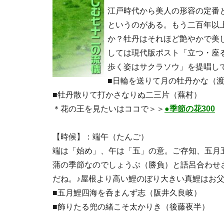
江戸時代から美人の形容の定番
というのがある。もう二百年以
か？牡丹はそれほど艶やかで美
しては現代版ポスト「立つ・座
歩く姿はサクラソウ」を提唱し
■日輪を送りて月の牡丹かな（
■牡丹散りて打かさなりぬ二三片（蕪村）
＊花の王を見たいはココで＞＞
●季節の花300
【時候】：端午（たんご）
端は「始め」、午は「五」の意。ご存知、五月
蒲の季節なのでしょうぶ（勝負）と語呂合わせ
だね。♪屋根より高い鯉のぼり大きい真鯉はお
■五月鯉四海を呑まんず志（阪井久良岐）
■飾りたる兜の緒こそ太かりき（後藤夜半）