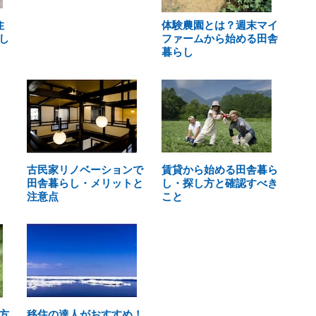
住
体験農園とは？週末マイ
し
ファームから始める田舎
暮らし
古民家リノベーションで
賃貸から始める田舎暮ら
田舎暮らし・メリットと
し・探し方と確認すべき
注意点
こと
方
移住の達人がおすすめ！