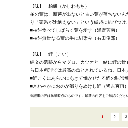
【味】：柏餅（かしわもち）
柏の葉は、新芽が出ないと古い葉が落ちないん
り「家系が途絶えない」という縁起に結びつけ
■柏餅食べてしばらく葉を愛す（浦野芳南）
■柏餅無骨なる葉の手に馴染み（右田俊郎）
【味】：鯉（こい）
縄文の遺跡からマグロ、カツオと一緒に鯉の骨
ら日本料理では最高の魚とされているね。日本
■鯉こくにあらいにあきて焼かせたる鯉の味噌
■さわやかにおのが濁りをぬけし鯉（皆吉爽雨
※記事内容は執筆時点のものです。最新の内容をご確認くださ
1
2
3