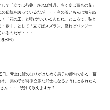
として「立てば芍薬、座れば牡丹、歩く姿は百合の花」
上の伝統を誇っているだが・・・今の若いもんは知らぬ
しく「花の王」と呼ばれているんだね。ところで、私と
る・歩く」として「立てばスズラン、座ればパンジー、
ているのだが・・・
渡辺水巴）
五日。青空に鯉のぼりがはためく男子の節句である。菖
され、男の子が将来立派な武士になるようにとされたん
父さん・・・続けて歌えますか？