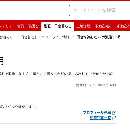
ンテリア
賃貸
街選び
別荘・田舎暮らし
土地活用
不動産売却
不動産
舎暮らし
田舎暮らし・スローライフ情報
田舎を楽しむ72の流儀：5月
月
溢れる時季。忙しさに追われて折々の自然の楽しみ忘れていませんか？詩、
更新日：2003年05月02日
のスタイルを提案します。
プロフィール詳細
執筆記事一覧