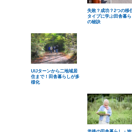
失敗？成功？2つの移
タイプに学ぶ田舎暮ら
の秘訣
UIJターンから二地域居
住まで！田舎暮らしが多
様化
老後の田舎暮らし・地