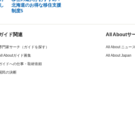
し
北海道のお得な移住支援
制度5
ガイド関連
All Abou
専門家サーチ（ガイドを探す）
All About ニュー
All Aboutガイド募集
All About Japan
ガイドへの仕事・取材依頼
国民の決断