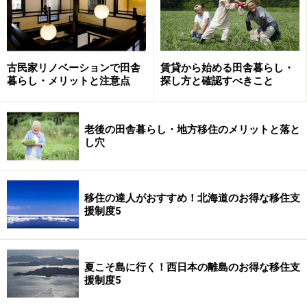
古民家リノベーションで田舎
賃貸から始める田舎暮らし・
暮らし・メリットと注意点
探し方と確認すべきこと
老後の田舎暮らし・地方移住のメリットと落と
し穴
グリーンアドバイザーになりたい人はココ
をチェック
移住の達人がおすすめ！北海道のお得な移住支
協会が行うGA（グリーンアドバイザー）認定講習後に認
援制度5
定試験に合格し、協会へGAとして登録した人だけがなれ
ます。ガーデニングを楽しみたい人たちへ、植物の育て
方や楽しみ方など正しい情報を提供する専門家。花のお
夏こそ島に行く！西日本の離島のお得な移住支
援制度5
医者さんとも呼ばれています。
（社）日本家庭園芸普及協会＞＞