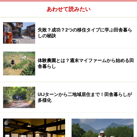
セミナー・研修会を実施。会員間の情報交流を推進しな
あわせて読みたい
がら、問い合わせに応じて人材の紹介も行っています。
日本エコツーリズム協会＞＞
失敗？成功？2つの移住タイプに学ぶ田舎暮ら
しの秘訣
キャンプインストラクターになりたい人は
ココをチェック
体験農園とは？週末マイファームから始める田
舎暮らし
楽しいキャンプはキャンプ指導者が創ります。カリキュ
ラムでは野外教育の考え方・社会背景・歴史、生活技
術・安全管理やカウンセリング・マネジメントなど、学
習する内容は、役割に応じて大変幅広くなっています。
UIJターンから二地域居住まで！田舎暮らしが
多様化
キャンプの指導者 from（社）日本キャンプ協会＞＞