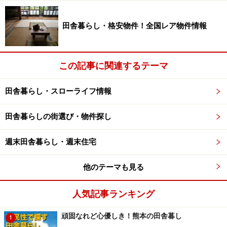
田舎暮らし・格安物件！全国レア物件情報
田舎で焼立てパン屋さんを開店したい人は
ココをチェック
この記事に関連するテーマ
製菓、製パン、カフェの独立開業やプロを目指す人のた
めの、専門スクールサイト。開業のノウハウ、商品構
田舎暮らし・スローライフ情報
成、現場の運営ノウハウの修得など、一人ひとりの状況
にあった開業をサポートしています。 現場研修等の実践
田舎暮らしの街選び・物件探し
的なカリキュラムが特徴。
週末田舎暮らし・週末住宅
リライブ フード アカデミー＞＞
他のテーマも見る
人気記事ランキング
頑固なれど心優しき！熊本の田舎暮し
1