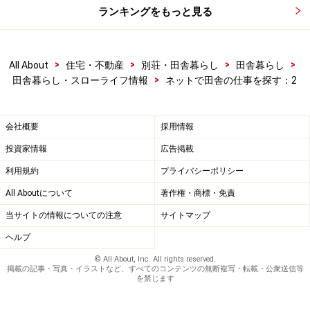
ランキングをもっと見る
●
失敗しない田舎暮らし／仕事編
●
就職情報・UIJターン情報
●
地方で働くfrom All About
>
>
>
>
All About
住宅・不動産
別荘・田舎暮らし
田舎暮らし
>
田舎暮らし・スローライフ情報
ネットで田舎の仕事を探す：2
※記事内容は執筆時点のものです。最新の内容をご確認くださ
い。
会社概要
採用情報
投資家情報
広告掲載
利用規約
プライバシーポリシー
All Aboutについて
著作権・商標・免責
当サイトの情報についての注意
サイトマップ
ヘルプ
© All About, Inc. All rights reserved.
掲載の記事・写真・イラストなど、すべてのコンテンツの無断複写・転載・公衆送信等
を禁じます