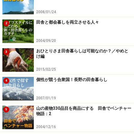
2008/01/24
田舎と都会暮しを両立させる人々
2
2004/09/20
おひとりさま田舎暮らしは可能なのか？／やめと
3
田舎でSOHOを開業したい女性はココをチ
け編
ェック
2015/02/25
スタートアップから起業までの在宅ワークを考える、女
個性が競う合衆国！長野の田舎暮らし
4
性向けSOHOサイトの老舗です。在宅ワークの心構えや
文章作成・CGI・HTMLなどの入門など、オンライン講座
2007/01/19
の受講生を募集しています。
W-SOHOネットワーク＞＞
山の産物330品目を商品にする 田舎でベンチャー
5
物語：2
こちらもご参考に
2004/12/16
●
コタツで学ぶ田舎の仕事