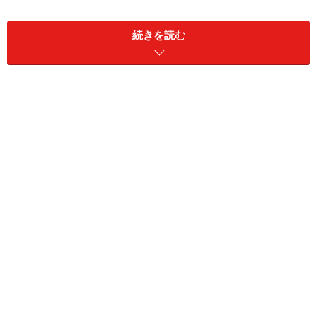
続きを読む
田舎で陶芸家を目指す人はココをチェック
特に学歴や資格は必要ありませんが、現場で作業を通じ
て仕事のやり方を覚え技術や技能を習得するのが一般的
です。一人前になるには少なくとも3～5年の修行が必
要。公共職業訓練校や窯業大学校などで高度な技能を習
得することも可能です。
佐賀県立有田窯業大学校＞＞
エコツアーガイドになりたい人はココをチ
ェック
魅力的なプログラムづくり、自然資源利用のための管理
ノウハウ、ガイドの育成など、エコツーリズムに関する