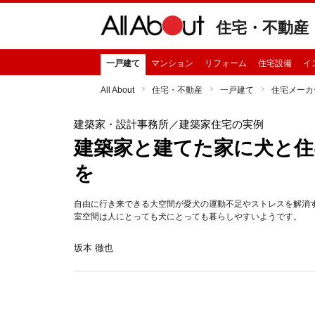
住宅・不動産
一戸建て
マンション
リフォーム
住宅設備
イ
All About
住宅・不動産
一戸建て
住宅メーカ
建築家・設計事務所
／建築家住宅の実例
建築家と建てた家に犬と住む
を
自由に行き来できる大空間が愛犬の運動不足やストレスを解消
室空間は人にとっても犬にとっても暮らしやすいようです。
坂本 徹也