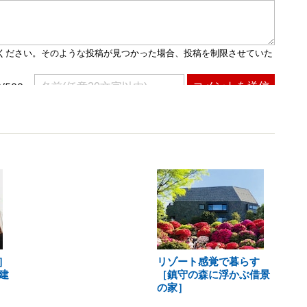
］
リゾート感覚で暮らす
建
［鎮守の森に浮かぶ借景
の家］