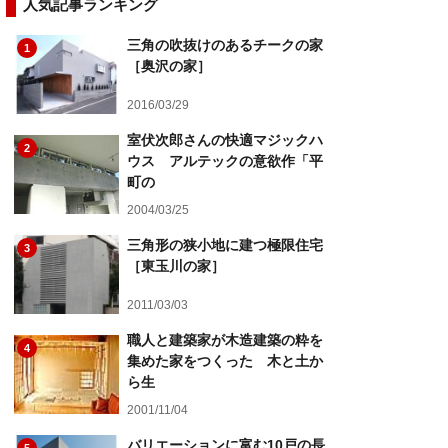
人気記事ランキング
三角の吹抜けのあるチークの家
1
［奥沢の家］
2016/03/29
室伏次郎さんの快適マジックハ
2
ウス アルテックの意欲作「平
町の
2004/03/25
三角形の狭小地に建つ極限住宅
3
［東玉川の家］
2011/03/03
職人と建築家が木造建築の粋を
4
集めた家をつくった 木と土か
ら生
2001/11/04
バリエーションに富む10戸の長