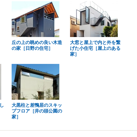
丘の上の眺めの良い木造
大窓と屋上で内と外を繋
の家［日野の住宅］
げた小住宅［屋上のある
家］
し
大黒柱と差鴨居のスキッ
プフロア［井の頭公園の
家］