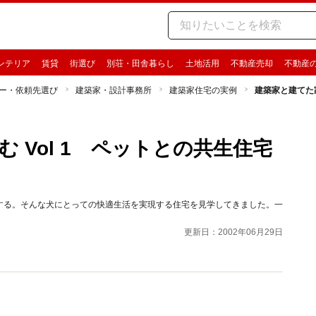
ンテリア
賃貸
街選び
別荘・田舎暮らし
土地活用
不動産売却
不動産
ー・依頼先選び
建築家・設計事務所
建築家住宅の実例
建築家と建てた家
 Vol 1 ペットとの共生住宅
する。そんな犬にとっての快適生活を実現する住宅を見学してきました。一
更新日：2002年06月29日