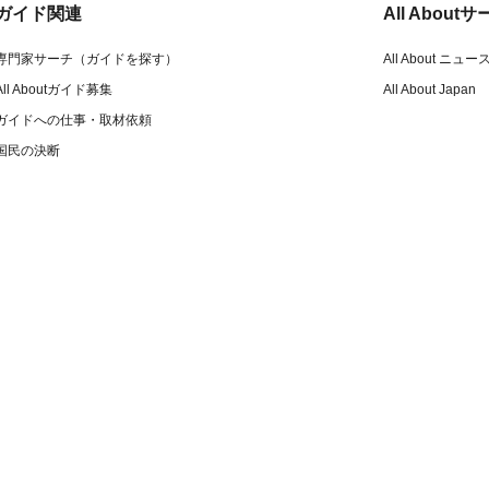
ガイド関連
All Abou
専門家サーチ（ガイドを探す）
All About ニュー
All Aboutガイド募集
All About Japan
ガイドへの仕事・取材依頼
国民の決断