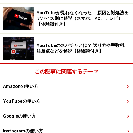
レスを選択します。「メールを受信」をクリックしただ
けでは受信しませんのでご注意してください。
YouTubeが見れなくなった！ 原因と対処法を
デバイス別に解説（スマホ、PC、テレビ）
【体験談付き】
外部メールアドレスでメールを送信、返信
YouTubeのスパチャとは？ 送り方や手数料、
注意点などを解説【経験談付き】
する
Yahoo!メールでは、基本的にメールの送信、返信の際の
この記事に関連するテーマ
メールアドレスは全て初期設定のメールアドレスを使い
ます。特に何もしなければ登録した Yahoo!メールのアド
Amazonの使い方
レスが初期設定のメールアドレスになります。そのため
外部メールアドレス宛に来たメールの返信時もYahoo!の
YouTubeの使い方
メールアドレスでの返信となります。
Googleの使い方
メールを返信、送信する際のメールアドレスを外部のも
Instagramの使い方
のにしたい場合は、メール作成画面でFrom欄の右端にあ