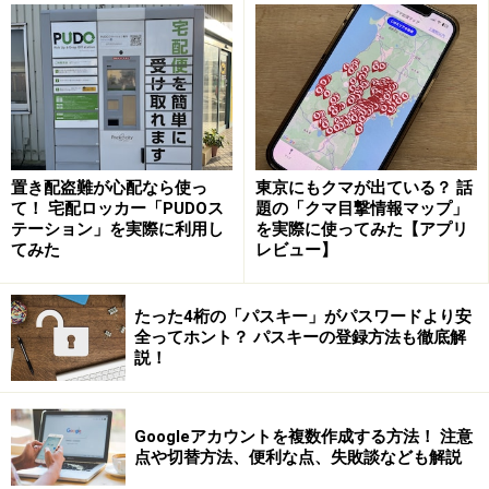
置き配盗難が心配なら使っ
東京にもクマが出ている？ 話
て！ 宅配ロッカー「PUDOス
題の「クマ目撃情報マップ」
テーション」を実際に利用し
を実際に使ってみた【アプリ
てみた
レビュー】
たった4桁の「パスキー」がパスワードより安
最後に登録したメールアドレス宛に確認メールを送信
全ってホント？ パスキーの登録方法も徹底解
し、そのメールの案内にしたがって登録メールアドレス
説！
確認の手続きを行えば登録完了です。
Googleアカウントを複数作成する方法！ 注意
外部メールの受信を確認するには、「メールを受信」の
点や切替方法、便利な点、失敗談なども解説
右側にある下三角をクリックし、確認したいメールアド