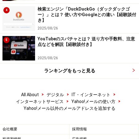
今回はYahoo!メールアドレス以外のメールアドレスを使
検索エンジン「DuckDuckGo（ダックダックゴ
4
ー）」とは？ 使い方やGoogleとの違い【経験談付
って、メールを作成、送信する方法を説明しました。と
き】
ころで同じメールを複数の相手に送りたいとき、アドレ
2025/08/26
スブックから一人ひとりのアドレスを選択するのは大変
YouTubeのスパチャとは？ 送り方や手数料、注意
5
ですよね。Yahoo!メールでは複数の相手に同じメールを
点などを解説【経験談付き】
まとめて送ることがでjきます。「
Yahoo!メールでワンク
2025/08/26
リックで複数のアドレスに送る
」で説明します。
ランキングをもっと見る
※記事内容は執筆時点のものです。最新の内容をご確認くださ
い。
※OSやアプリ、ソフトのバージョンによっては画面表示、操作方
法が異なる可能性があります。
>
>
>
All About
デジタル
IT・インターネット
>
>
インターネットサービス
Yahoo!メールの使い方
Yahoo!メール以外のメールアドレスを追加する
会社概要
採用情報