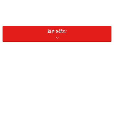
続きを読む
複数のメールアドレスをYahoo!メールで一括管理するのに便
利です。