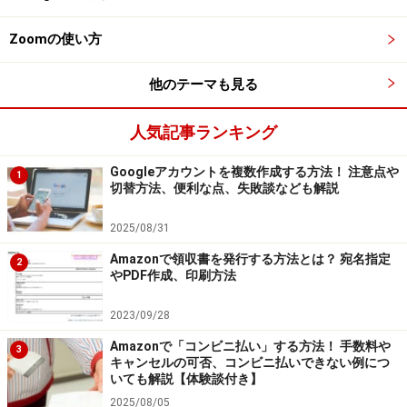
る下矢印をクリックし表示されるプルダウンメニューの
Zoomの使い方
中から当該のメールアドレスを選択してください。
他のテーマも見る
人気記事ランキング
外部メールで返信、送信する場合は注意が必要です。
Googleアカウントを複数作成する方法！ 注意点や
1
切替方法、便利な点、失敗談なども解説
2025/08/31
別のメールアドレスを初期設定のメールアドレスに変更
Amazonで領収書を発行する方法とは？ 宛名指定
2
やPDF作成、印刷方法
したい場合は、「メールの設定」から「メールアドレス
の追加・編集・削除」で初期設定のメールアドレスにし
2023/09/28
たいメールアドレスを選択し、右側に表示される「初期
Amazonで「コンビニ払い」する方法！ 手数料や
3
設定にする」をクリックします。
キャンセルの可否、コンビニ払いできない例につ
いても解説【体験談付き】
2025/08/05