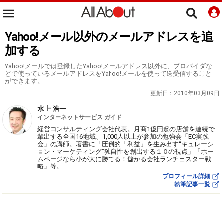
Yahoo!メール以外のメールアドレスを追
加する
Yahoo!メールでは登録したYahoo!メールアドレス以外に、プロバイダな
どで使っているメールアドレスをYahoo!メールを使って送受信すること
ができます。
更新日：
2010年03月09日
水上 浩一
インターネットサービス ガイド
経営コンサルティング会社代表。月商1億円超の店舗を連続で
輩出する全国16地域、1,000人以上が参加の勉強会「EC実践
会」の講師。著書に「圧倒的「利益」を生み出す“キュレーシ
ョン・マーケティング”独自性を創出する１０の視点」「ホー
ムページなら小が大に勝てる！儲かる会社ランチェスター戦
略」等。
プロフィール詳細
執筆記事一覧