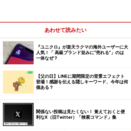
1. 追加したいメールアドレスと名前を入力する
Yahoo!メール上で受送信したい外部メールアドレスを入
あわせて読みたい
力します。名前はその外部メールアドレスで設定してい
る名前でなくても構いません。自分でわかりやすい名前
『ユニクロ』が楽天ラクマの海外ユーザーに大
を設定し、「続ける」をクリックします。
人気！「 高級ブランド並みに“売れる”」のは
一体なぜ？
2. メールサーバー、アカウントなどを入力する
【父の日】LINEに期間限定の背景エフェクト
次の画面が表示されたらプロバイダなどの受信情報を確
登場！感謝を伝える隠しキーワード、今年は何
認し、メールサーバー、アカウント、パスワードを入
個ある？
力。「プライバシーの考え方」および「Yahoo!メールガ
イドライン」に同意するにチェックをクリック入れ、
「メールサーバーをクリック設定」をクリックします。
関係ない投稿は見たくない！ 覚えておくと便
利なX（旧Twitter）「検索コマンド」集