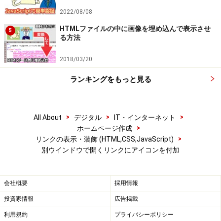
2022/08/08
HTMLファイルの中に画像を埋め込んで表示させ
5
る方法
2018/03/20
ランキングをもっと見る
>
>
>
All About
デジタル
IT・インターネット
>
ホームページ作成
>
リンクの表示・装飾 (HTML,CSS,JavaScript)
別ウインドウで開くリンクにアイコンを付加
会社概要
採用情報
投資家情報
広告掲載
利用規約
プライバシーポリシー