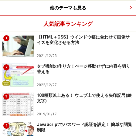
他のテーマも見る
人気記事ランキング
【HTML＋CSS】ウインドウ幅に合わせて画像サ
1
イズを変化させる方法
2021/12/23
タブ機能の作り方！ページ移動せずに内容を切り
2
替える
2022/12/27
100種類以上ある！ ウェブ上で使える矢印記号(絵
3
文字)
2019/01/17
JavaScriptでパスワード認証を設定！ 簡単な閲覧
4
制限