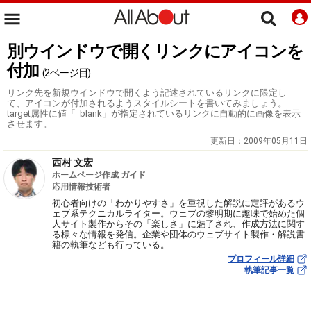
別ウインドウで開くリンクにアイコンを
付加
(2ページ目)
リンク先を新規ウインドウで開くよう記述されているリンクに限定し
て、アイコンが付加されるようスタイルシートを書いてみましょう。
target属性に値「_blank」が指定されているリンクに自動的に画像を表示
させます。
更新日：
2009年05月11日
西村 文宏
ホームページ作成 ガイド
応用情報技術者
初心者向けの「わかりやすさ」を重視した解説に定評があるウ
ェブ系テクニカルライター。ウェブの黎明期に趣味で始めた個
人サイト製作からその「楽しさ」に魅了され、作成方法に関す
る様々な情報を発信。企業や団体のウェブサイト製作・解説書
籍の執筆なども行っている。
プロフィール詳細
執筆記事一覧