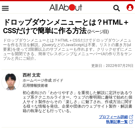
ドロップダウンメニューとは？HTML＋
CSSだけで簡単に作る方法
(2ページ目)
ドロップダウンメニューとは？HTML＋CSSだけでドロップダウンメニュ
ーを作る方法を解説。jQueryなどのJavaScriptは不要。リストの書き方(ul
要素)を使って2階層以上のサブメニューも作れます。クリックせずにメニ
ューを開閉できる、簡単でレスポンシブなメニューバーUIの作り方をサン
プルと共にご紹介。
更新日：
2022年07月29日
西村 文宏
ホームページ作成 ガイド
応用情報技術者
初心者向けの「わかりやすさ」を重視した解説に定評があるウ
ェブ系テクニカルライター。ウェブの黎明期に趣味で始めた個
人サイト製作からその「楽しさ」に魅了され、作成方法に関す
る様々な情報を発信。企業や団体のウェブサイト製作・解説書
籍の執筆なども行っている。
プロフィール詳細
執筆記事一覧