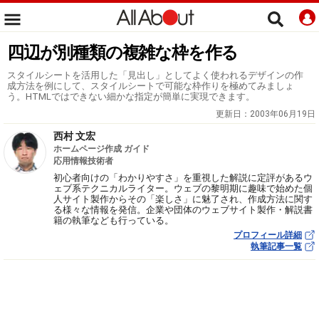
四辺が別種類の複雑な枠を作る
スタイルシートを活用した「見出し」としてよく使われるデザインの作
成方法を例にして、スタイルシートで可能な枠作りを極めてみましょ
う。HTMLではできない細かな指定が簡単に実現できます。
更新日：
2003年06月19日
西村 文宏
ホームページ作成 ガイド
応用情報技術者
初心者向けの「わかりやすさ」を重視した解説に定評があるウ
ェブ系テクニカルライター。ウェブの黎明期に趣味で始めた個
人サイト製作からその「楽しさ」に魅了され、作成方法に関す
る様々な情報を発信。企業や団体のウェブサイト製作・解説書
籍の執筆なども行っている。
プロフィール詳細
執筆記事一覧