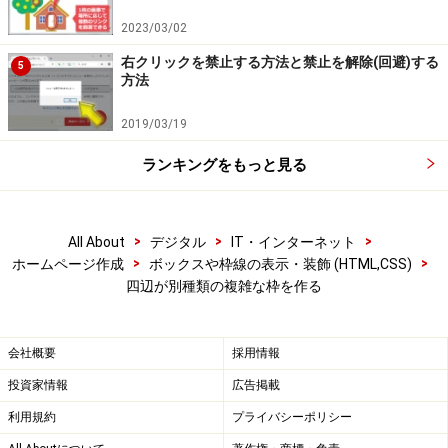
り、4辺全部がこの値になります。
2023/03/02
なお、複数の値をまとめて指定する場合は、それぞれの
右クリックを禁止する方法と禁止を解除(回避)する
5
値の間には「半角スペース」だけが必要です。
カンマな
方法
どを打ってしまわないように
気をつけましょう。
2019/03/19
線種・色もまとめて指定
ランキングをもっと見る
先ほどは、色・線種・太さのそれぞれについて、上下左
右の値を一括して指定する方法でした。 実は、そのほか
>
>
>
All About
デジタル
IT・インターネット
に、上下左右のそれぞれについて、色・線種・太さを一
>
>
ホームページ作成
ボックスや枠線の表示・装飾 (HTML,CSS)
括して指定する方法もあります。
四辺が別種類の複雑な枠を作る
方法は... 次のページへ →
会社概要
採用情報
※記事内容は執筆時点のものです。最新の内容をご確認くださ
い。
投資家情報
広告掲載
※OSやアプリ、ソフトのバージョンによっては画面表示、操作方
法が異なる可能性があります。
利用規約
プライバシーポリシー