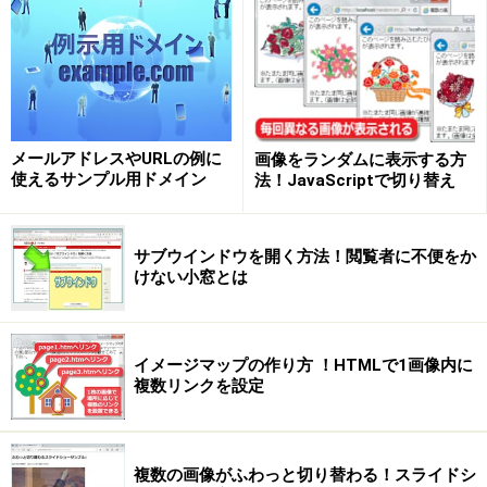
では、どう記述しているのでしょうか。
メールアドレスやURLの例に
画像をランダムに表示する方
使えるサンプル用ドメイン
法！JavaScriptで切り替え
枠の詳細なスタイル指定方法
前回、枠線の太さを指定するには、 border-width プロパ
サブウインドウを開く方法！閲覧者に不便をか
ティを使用するとご紹介致しました。 実は、この
けない小窓とは
border-width プロパティは、次の4つに分解することがで
きます。
左：
イメージマップの作り方 ！HTMLで1画像内に
複数リンクを設定
右：
上：
下：
複数の画像がふわっと切り替わる！スライドシ
これによって、上下左右の線の太さを個別に指定できま