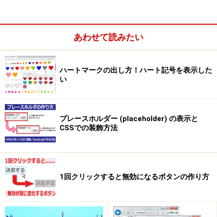
かく指定すれば、特定の辺だけの線を表示させたり、辺
ごとに線種を変更したりすることができます。
次の例をご覧下さい。
あわせて読みたい
左と下が太い実線、上と右が細い点線。
左だけ太い実線、残りは細い実線。
上に細い実線、右に太い実線、左と下には線なし。
ハートマークの出し方！ハート記号を表示した
い
左右に太い実線、上下に破線。
このように、スタイルシートを用いると、線の指定は、
上下左右それぞれ別々に可能なのです。 従って、それら
プレースホルダー (placeholder) の表示と
の組み合わせで、様々な枠を作ることができます。
CSSでの装飾方法
1回クリックすると無効になるボタンの作り方