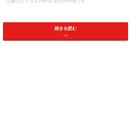
な旗のようなものがあるのが特徴です。
続きを読む
実は、この左側のブロックのようなものは、ブロックが
あるわけではなく、「枠線の左側」を太くしているだけ
なのです。
「枠」というと、上下左右に線がある「四角」を思い浮
かべる方が多いかもしれませんが、 スタイルシートで細