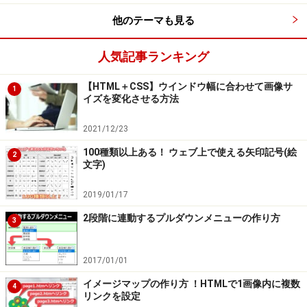
つまり、 border-width プロパティに値を4つ指定すれ
他のテーマも見る
ば、上・右・下・左の順番で解釈してくれるわけです。
これなら記述量が少なくて楽ですね。
人気記事ランキング
※「上」から「時計回り」の順ですね。
【HTML＋CSS】ウインドウ幅に合わせて画像サ
また、
1
イズを変化させる方法
border-width: 
1px 4px
のように、2つの値だけを指定すると、上下・左右の値
2021/12/23
として解釈されます。
100種類以上ある！ ウェブ上で使える矢印記号(絵
2
文字)
見出しにたまに使われるスタイル
さらに、
2019/01/17
border-width: 
1px 4px 8px
2段階に連動するプルダウンメニューの作り方
3
だと、上・左右・下の値として解釈されます。
見出しに…あまり使われないスタイル
2017/01/01
もちろん、
border-width: 
3px
イメージマップの作り方 ！HTMLで1画像内に複数
4
リンクを設定
のように、1つしか値がなければ、前回ご紹介したとお