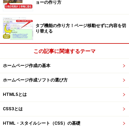
ョーの作り方
す。 例えば、
border-left-width : 
12px
;

border-right-width : 
0px
;

タブ機能の作り方！ページ移動せずに内容を切
border-top-width : 
0px
;

り替える
border-bottom-width 
3px
と指定すると、左が12ピクセル・下が3ピクセル・上と
この記事に関連するテーマ
右が0ピクセルの枠になり、次のような表示になりま
す。
ホームページ作成の基本
見出しによく使われるスタイル
さて、これで4辺を個別に指定できるのですが、記述量
ホームページ作成ソフトの選び方
が増えて面倒ですね。 そこで、簡単に一括して指定する
記述方法があります。
HTML5とは
border-width: 
15px 3px 0px 0px
CSS3とは
このようにすると、
見出しによく使われるスタイル
HTML・スタイルシート（CSS）の基礎
と表示されます。