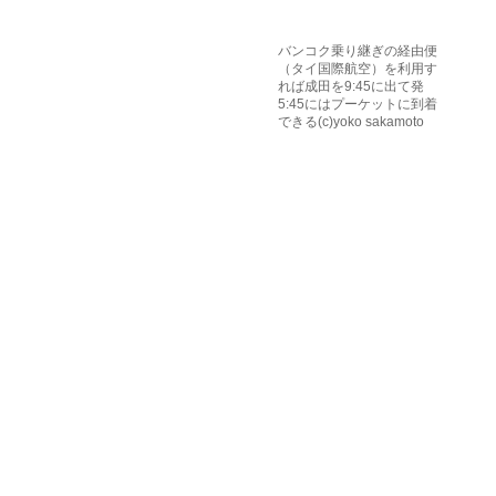
バンコク乗り継ぎの経由便
（タイ国際航空）を利用す
れば成田を9:45に出て発
5:45にはプーケットに到着
できる(c)yoko sakamoto