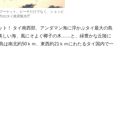
プーケット。ビーチだけでなく、ショッピ
(c)タイ政府観光庁
ット！ タイ南西部、アンダマン海に浮かぶタイ最大の島
美しい海、風にそよぐ椰子の木……と、緑豊かな丘陵に
島は南北約50ｋｍ、東西約21ｋｍにわたるタイ国内で一