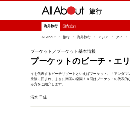
旅行
海外旅行
国内旅行
All About
旅行
海外旅行
アジア
タイ
プーケット
／プーケット基本情報
プーケットのビーチ・エ
イを代表するビーチリゾートといえばプーケット。「アンダマ
丘陵に囲まれ、まさに南国の楽園！今回はプーケットの代表的
み方をご紹介します。
清水 千佳