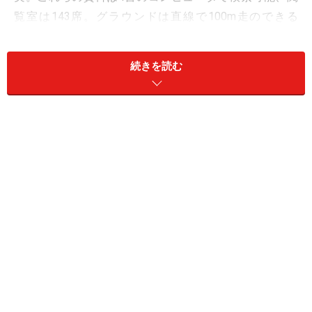
覧室は143席。グラウンドは直線で100m走のできる
300mトラックや6面のバレーコート、サッカーの硬式試
合が行える東グラウンドと、野球場がある西グラウン
続きを読む
ド、テニスコートなど。屋外プール、プラネタリウム、
天文台、二人のカウンセラーが対応するカウンセリング
ルーム“よろず相談室”など、生徒の物心両面の成長をは
ぐくむ環境が整っている。常に本人の意思を尊重し、文
武両道で自由闊達な校風。前向きで向上心ある男子生徒
に適した学校だ。
生徒数は970名、各学年7クラス。
※記事内容は執筆時点のものです。最新の内容をご確認くださ
い。
次のページへ
1
/
3