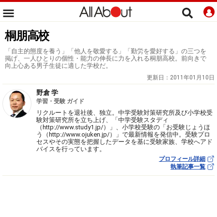
桐朋高校
「自主的態度を養う」「他人を敬愛する」「勤労を愛好する」の三つを
掲げ、一人ひとりの個性・能力の伸長に力を入れる桐朋高校。前向きで
向上心ある男子生徒に適した学校だ。
更新日：
2011年01月10日
野倉 学
学習・受験 ガイド
リクルートを退社後、独立。中学受験対策研究所及び小学校受
験対策研究所を立ち上げ、「中学受験スタディ
（http://www.study1.jp/）」、小学校受験の「お受験じょうほ
う（http://www.ojuken.jp/）」で最新情報を発信中。受験プロ
セスやその実態を把握したデータを基に受験家族、学校へアド
バイスを行っています。
プロフィール詳細
執筆記事一覧