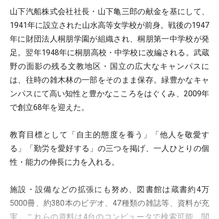
山下汽船株式会社社長・山下亀三郎の献金を基にして、
1941年に設立された山水高等女学校が前身。戦後の1947
年に財団法人桐朋学園が組織され、桐朋第一中学校が発
足。翌年1948年に桐朋高校・中学校に改編される。武蔵
野の面影の残る文教地区・国立の広大なキャンパスに
は、往時の雑木林の一部をそのまま保存。緑豊かなキャ
ンパスにて高い知性と豊かなこころをはぐくみ、2009年
で創立68年を迎えた。
教育目標として「自主的態度を養う」「他人を敬愛す
る」「勤労を愛好する」の三つを掲げ、一人ひとりの個
性・能力の伸長に力を入れる。
施設・設備などの拡張にも努め、図書館は蔵書約4万
5000冊、約380本のビデオ、47種類の雑誌等、資料が充
実。これらの資料は4台のコンピュータで検索可能、閲