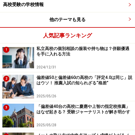
高校受験の学校情報
他のテーマも見る
人気記事ランキング
私立高校の個別相談の服装や持ち物は？併願優遇
1
を手に入れる方法
2024/12/31
偏差値50と偏差値60の高校の「評定4.0は同じ」説
2
はウソ！ 推薦入試の知られざる“格差”
2025/05/26
「偏差値40台の高校に慶應や上智の指定校推薦」
3
はなぜ起きる？ 受験ジャーナリストが解き明かす
2025/05/28