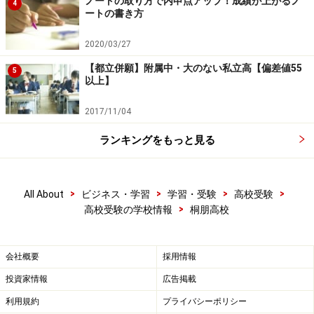
ノートの取り方で内申点アップ！成績が上がるノ
4
ートの書き方
2020/03/27
【都立併願】附属中・大のない私立高【偏差値55
5
以上】
2017/11/04
ランキングをもっと見る
>
>
>
>
All About
ビジネス・学習
学習・受験
高校受験
>
高校受験の学校情報
桐朋高校
会社概要
採用情報
投資家情報
広告掲載
利用規約
プライバシーポリシー