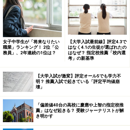
女子中学生が「将来なりたい
【大学入試最前線】評定4.3で
職業」ランキング！ 2位「公
はなく4.1の生徒が選ばれたの
務員」、2年連続の1位は？
はなぜ？ 指定校推薦「校内選
考」の新基準
【大学入試が激変】評定オール5でも学力不
明？ 推薦入試で起きている「評定平均値崩
壊」
「偏差値40台の高校に慶應や上智の指定校推
薦」はなぜ起きる？ 受験ジャーナリストが解
き明かす