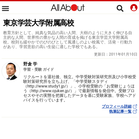
東京学芸大学附属高校
教育方針として、純真な気品の高い人間、大樹のように大きく伸びる自
主的な人間、世界性の豊かな人間の育成を掲げる東京学芸大学附属高
校。校則も緩やかでのびのびとして風通しのよい校風で、活発・行動力
があり、学習意欲の高い生徒に適した学校でもある。
更新日：
2011年01月10日
野倉 学
学習・受験 ガイド
リクルートを退社後、独立。中学受験対策研究所及び小学校受
験対策研究所を立ち上げ、「中学受験スタディ
（http://www.study1.jp/）」、小学校受験の「お受験じょうほ
う（http://www.ojuken.jp/）」で最新情報を発信中。受験プロ
セスやその実態を把握したデータを基に受験家族、学校へアド
バイスを行っています。
プロフィール詳細
執筆記事一覧