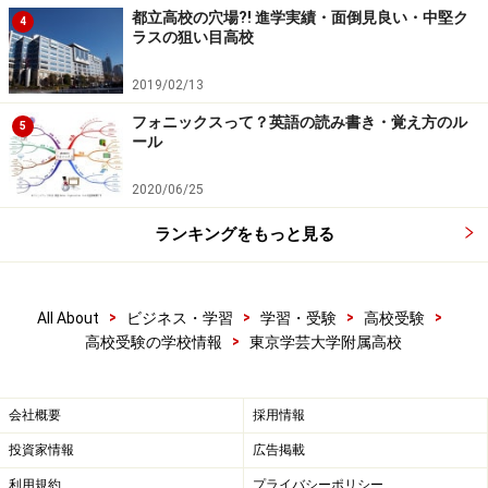
都立高校の穴場?! 進学実績・面倒見良い・中堅ク
4
ラスの狙い目高校
2019/02/13
フォニックスって？英語の読み書き・覚え方のル
5
ール
2020/06/25
ランキングをもっと見る
>
>
>
>
All About
ビジネス・学習
学習・受験
高校受験
>
高校受験の学校情報
東京学芸大学附属高校
会社概要
採用情報
投資家情報
広告掲載
利用規約
プライバシーポリシー