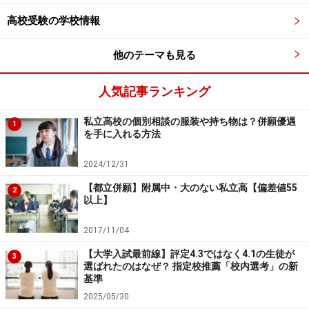
高校受験の学校情報
他のテーマも見る
人気記事ランキング
私立高校の個別相談の服装や持ち物は？併願優遇
1
を手に入れる方法
2024/12/31
【都立併願】附属中・大のない私立高【偏差値55
2
以上】
2017/11/04
【大学入試最前線】評定4.3ではなく4.1の生徒が
3
選ばれたのはなぜ？ 指定校推薦「校内選考」の新
基準
2025/05/30