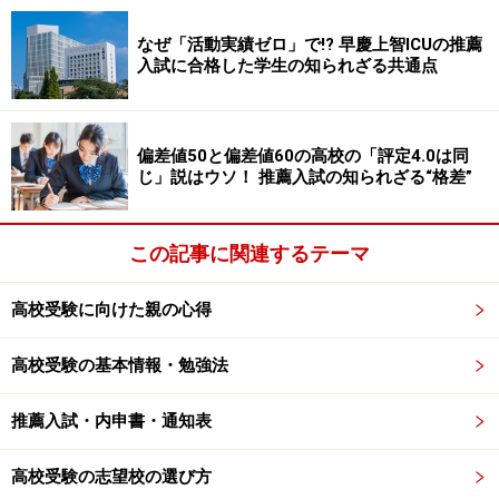
必修で、あとは進路に応じた選択科目となる。
なぜ「活動実績ゼロ」で!? 早慶上智ICUの推薦
入試に合格した学生の知られざる共通点
※記事内容は執筆時点のものです。最新の内容をご確認くださ
い。
偏差値50と偏差値60の高校の「評定4.0は同
じ」説はウソ！ 推薦入試の知られざる“格差”
次のページへ
1
/
2
この記事に関連するテーマ
高校受験に向けた親の心得
高校受験の基本情報・勉強法
推薦入試・内申書・通知表
高校受験の志望校の選び方