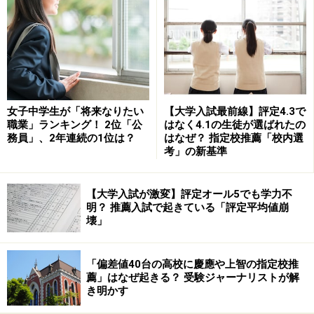
生徒自らが学ぶ指導を徹底
受け身の授業ではなく、生徒自らが学ぶよう指導を行っ
ている。総合的な学力・資質を養う一環で、社会や理科
の校外実習や実験・観察といった体験的な学習、レポー
ト作成、話し合いや発表などを多く取り入れる。生徒の
女子中学生が「将来なりたい
【大学入試最前線】評定4.3で
主体性を大切にし指示型の指導はしないが、授業は高校
職業」ランキング！ 2位「公
はなく4.1の生徒が選ばれたの
務員」、2年連続の1位は？
はなぜ？ 指定校推薦「校内選
で学ぶ範囲にとらわれず高いレベルで行われるので、広
考」の新基準
く予習・復習していく必要あり。総合的な学習の時間は
自主テーマにより調べ学習を行い、論文にまとめる。3
【大学入試が激変】評定オール5でも学力不
年間を通してレポート作成が多く、書く力・考える力が
明？ 推薦入試で起きている「評定平均値崩
鍛えられる。
壊」
理科はすべての分野が必修。高1の英語は少人数授業を
「偏差値40台の高校に慶應や上智の指定校推
実施。日本人教員とネイティブ教員とのチームティーチ
薦」はなぜ起きる？ 受験ジャーナリストが解
き明かす
ングで行われる。高3は現代文、体育、リーディングが