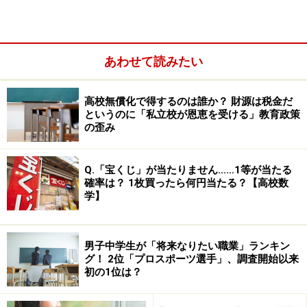
全校生徒数1059名（男女比はほぼ1：1）。1学年8クラ
ス。生徒のうち約2／3強は付属中学校からの内部進学
あわせて読みたい
生。残りを外部募集（09年度は86名）。
高校無償化で得するのは誰か？ 財源は税金だ
というのに「私立校が恩恵を受ける」教育政策
の歪み
Q.「宝くじ」が当たりません……1等が当たる
確率は？ 1枚買ったら何円当たる？【高校数
学】
男子中学生が「将来なりたい職業」ランキン
グ！ 2位「プロスポーツ選手」、調査開始以来
初の1位は？