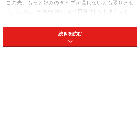
この先、もっと好みのタイプが現れないとも限りませ
ん。しかし、それだけのことで目移りしてしまうほど、
あなたと恋人は希薄な関係なのでしょうか。
続きを読む
「絆」は何よりもの防止策。現れてもいない第三者に怯
えるよりも、まずはもっと愛を深めて。
■軽薄そうだから、ルーズだから
軽薄やルーズなタイプは、一見すると簡単に浮気をしそ
うなタイプに見えてしまうもの。だけどそんな相手を恋
人に選んだのはあなた自身だということを忘れずに。
たとえば異性の友人が多い人だからといって、浮気をす
るとは限りません。普段から粗雑な人でも、人間関係だ
けはデリケート……という人もいます。
まだ何も起こっていないうちから「浮気しそう」と決め