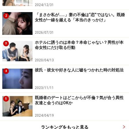
2024/12/31
「まさか私が……」妻の不倫は“恋”ではない。既婚
2
女性が一線を越える「本当のきっかけ」
2026/07/31
ホテルに誘うのは本命？本命じゃない？男性が本
3
命女性にだけ取る行動
2020/04/13
彼氏・彼女や好きな人に嘘をつかれた時の対処法
4
2023/11/11
既婚者のデートはどこからが不倫？気が合う異性
5
友達と会うのはOKか
2024/04/19
ランキングをもっと見る