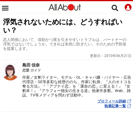
浮気されないためには、どうすればい
い？
恋人関係において、深刻かつ尾を引きやすいトラブルは、パートナーの
浮気ではないでしょうか。できれば未然に防ぎたい。そのための予防策
を提案します。
更新日：
2010年06月21日
島田 佳奈
恋愛 ガイド
作家／女豹ライター。モデル・OL・キャバ嬢・バイヤー・広告
代理店・SE等多彩な経歴ののち、作家に転身。『人のオトコを
奪る方法』『「アブナイ恋」を「運命の恋」に変える！』『女
豹本！』『アラフォー独女の生きる道』他著作多数。Web、雑
誌、TV等メディアを問わず活動中。
プロフィール詳細
執筆記事一覧