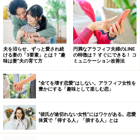
これを真っ先に思い浮かべてしまうとしたら、問題は浮
気以前のところにあります。
あなたに質問します。いったいどのように扱われたら、
あなたは「愛されている」と感じることができます
か？ おそらくあなたはどんなに愛されても、完全に満
夫を沼らせ、ずっと愛され続
円満なアラフィフ夫婦のLINE
たされることはないでしょう。なぜなら自信を持てない
ける妻の「3要素」とは？ “趣
の特徴は？ すぐにできる！ コ
味は妻”夫の育て方
ミュニケーション改善法
原因は、あなた自身にあるからです。
浮気防止に効果的なのは「北風と太陽」？
“全てを壊す恋愛”はしない。アラフィフ女性を
豊かにする「趣味として楽しむ恋」
※記事内容は執筆時点のものです。最新の内容をご確認くださ
い。
“彼氏が途切れない女性”にはワケがある。恋愛
体質で「得する人」「損する人」とは
次のページへ
1
/
2