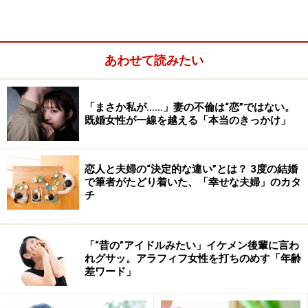
つけるのは疑問です。本当に恋人のことを愛しているの
ですか？ まずは自分の胸に問いかけて。
あわせて読みたい
■すでに浮気されたことがあるから
これは、前回の浮気を許し交際を続けているパターン。
しかし、これを（次の）浮気理由に挙げるとしたら、ま
「まさか私が……」妻の不倫は“恋”ではない。
既婚女性が一線を越える「本当のきっかけ」
だあなたは心から（前の浮気を）許していないのでは？
浮気を心配するという感情は、裏返せば、パートナーを
恋人と夫婦の“決定的な違い”とは？ 3度の結婚
疑っている証拠でもあります。だとしても、そのパート
で筆者がたどり着いた、「幸せな夫婦」のカタ
チ
ナーを選んだのはあなた自身。
自分を変えることはできても、他人を変えることはでき
ません。ならば、別れるか丸ごと受け入れるか、ポリシ
「“昔の”アイドルみたい」イケメン後輩に言わ
ーを決めてしまったほうが、心が楽になれるはず。
れグサッ。アラフィフ女性を打ちのめす「年齢
差ワード」
■愛されている自信がない