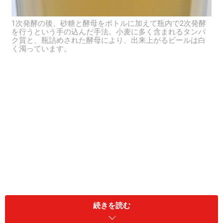
1次発酵の後、砂糖と酵母をボトルに加えて瓶内で2次発酵
を行うという手の込んだ手法。小麦に多く含まれるタンパ
ク質と、瓶詰めされた酵母により、出来上がるビールは白
く濁っています。
ベルジャン（ベルギー）スタイルのホワイトビールと
続きを読む
は、基本原料（大麦麦芽、ホップ、水、酵母）のほか