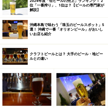
2024年度「缶ビールの売上」ランキング！ 2
位「一番搾り」、1位は？【ビールの専門家が
解説】
沖縄本島で味わう「珠玉のビールスポット」5
選！ 沖縄で一番「オリオンビール」がおいし
いお店も紹介
※ 香辛料のコリアンダー（Coriander）は、シアントロ
クラフトビールとは？ 大手のビール・地ビー
ルとの違い
（Cilantro＝スペイン語）、シャンツァイ（香菜＝中国
語）、パクチー（＝タイ語）、ザウムイ（＝ベトナム
語）とも呼ばれます。コリアンダーの葉の風味と種/果実
の風味は異なります。
小麦、コリアンダー、オレンジピールが織
り成す風味