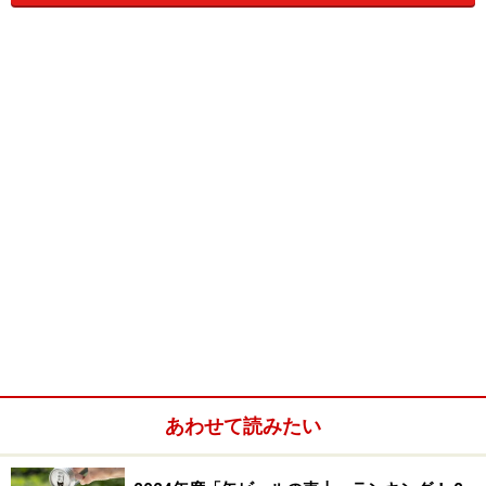
に、麦芽にしない生の小麦を使用し、コリアンダーの種/
果実（※）とオレンジピール（オレンジの皮）で風味付
けをしたビールです。
同じく小麦を使用したビールに「
ヴァイツェン
」という
ドイツビールのスタイルがありますが、こちらは小麦麦
芽を使用。ベルジャン・ホワイトは、麦芽化していない
小麦を使用しています。
ベルジャン・ホワイトを造る醸造所の多くは、「ヒュー
ガルデン・ホワイト」をお手本にしていると言われてい
ます。
あわせて読みたい