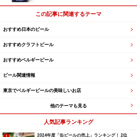
この記事に関連するテーマ
慣れないと初めは独特な風味に感じるかもしれません
おすすめ日本のビール
が、小麦、コリアンダー、オレンジピールが織り成す複
雑で爽やかな風味は、口あたりも喉越しもさわやかで、
おすすめクラフトビール
暑い季節にぴったりですよ。
おすすめベルギービール
次ページ
では、一度は衰退したベルジャンホワイトの復
ビール関連情報
活の歴史をご紹介します。
東京でベルギービールの美味しいお店
※記事内容は執筆時点のものです。最新の内容をご確認くださ
い。
他のテーマも見る
※メニューや料金などのデータは、取材時または記事公開時点で
の内容です。
人気記事ランキング
次のページへ
1
/
3
2024年度「缶ビールの売上」ランキング！ 2位
1