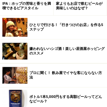
IPA：ホップの苦味と香りを満
家よりもお店で飲むビールが
スパイスと、柑橘系のフルーティさを感じさせる、さわ
喫できるビアスタイル
美味しいのはなぜ？
やかな芳香を放つビール。
ひとりで行ける！「行きつけのお店」を作る5
口に含んだ後も、ビールを香ったときの芳香と爽快さが
ステップ
口の中に広がり、余韻を残します。
口の中に広がるほのかな酸味・苦味・甘み・スパイシー
嫌われないハシゴ酒！楽しい居酒屋ホッピング
のススメ
さは、顔を出したり引っ込めたりと、複雑な味わいが口
の中で広がります。
プロに聞く！ 飲み屋でイヤな客にならない方
全体的に、爽快感を感じながら、バランスのよい酸味・
法
苦味・甘み・スパイシーさを味わうことのできる、そん
なビールです。
ボトル1本5,000円もする高額ビールってどん
なビール？