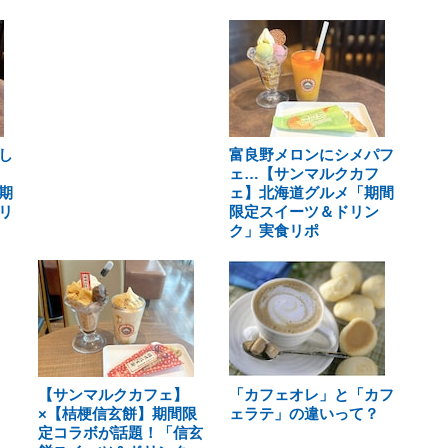
し
富良野メロンにシメパフ
ェ…【サンマルクカフ
期
ェ】北海道グルメ「期間
リ
限定スイーツ＆ドリン
ク」実食リポ
【サンマルクカフェ】
「カフェオレ」と「カフ
×【桔梗信玄餅】期間限
ェラテ」の違いって？
定コラボが話題！「信玄