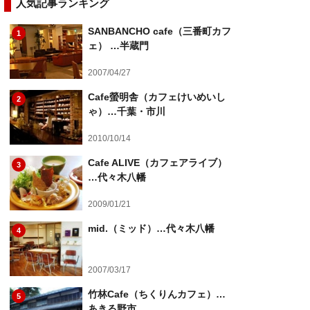
人気記事ランキング
SANBANCHO cafe（三番町カフ
1
ェ） …半蔵門
2007/04/27
Cafe螢明舎（カフェけいめいし
2
ゃ）…千葉・市川
2010/10/14
Cafe ALIVE（カフェアライブ）
3
…代々木八幡
2009/01/21
mid.（ミッド）…代々木八幡
4
2007/03/17
竹林Cafe（ちくりんカフェ）…
5
あきる野市