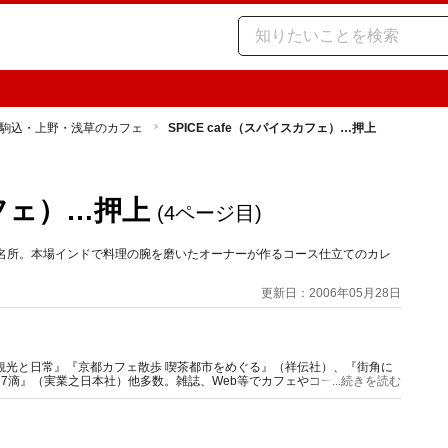
駒込・上野・浅草のカフェ
SPICE cafe（スパイスカフェ）…押上
カフェ）…押上
(4ページ目)
新名所。本場インドで料理の腕を磨いたオーナーが作るコース仕立てのカレ
更新日：2006年05月28日
観光と日常』『京都カフェ散歩 喫茶都市をめぐる』（祥伝社）、『街角に
77滴』（実業之日本社）他多数。雑誌、Web等でカフェやコーヒー特集の
...続きを読む
ニア』主宰。