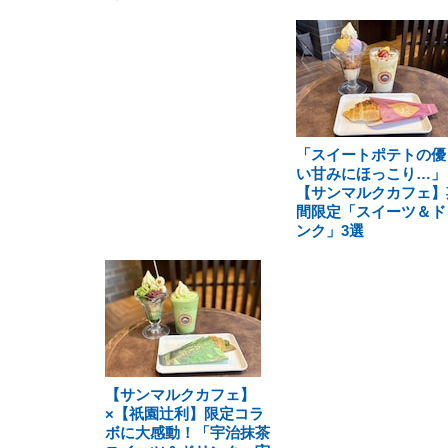
「スイートポテトの優
い甘みにほっこり…」
【サンマルクカフェ】
間限定「スイーツ＆ド
ンク」3選
【サンマルクカフェ】
×【祇園辻利】限定コラ
ボに大感動！「宇治抹茶