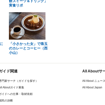
餅スイーツ＆ドリンク」
実食リポ
に
「小さかった女」で珠玉
のカレーとコーヒー（西
小山）
ガイド関連
All Abou
専門家サーチ（ガイドを探す）
All About ニュー
All Aboutガイド募集
All About Japan
ガイドへの仕事・取材依頼
国民の決断