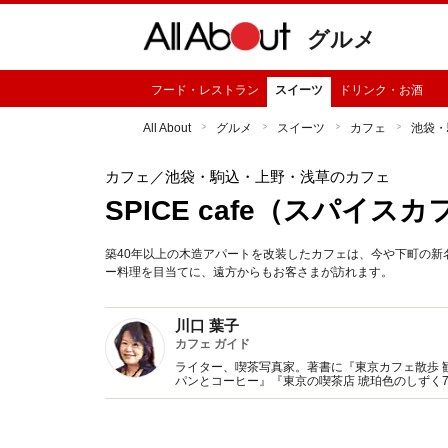
グルメ
フード・レストラン
スイーツ
ドリンク・お酒
All About
グルメ
スイーツ
カフェ
池袋・
カフェ
／池袋・駒込・上野・浅草のカフェ
SPICE cafe（スパイス
築40年以上の木造アパートを改装したカフェは、今や下町の
ー料理を目当てに、遠方からもお客さまが訪れます。
川口 葉子
カフェ ガイド
ライター、喫茶写真家。著書に『東京カフェ散歩 
パンとコーヒー』『東京の喫茶店 琥珀色のしずく
監修、記事執筆多数。Webサイト『東京カフェマ