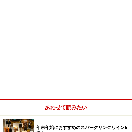
→ Page 1: 噂のエアライン
→ Page 2: 専門家が選ぶワインリスト
→ Page 3: 英米豪の専門家が結集
→ Page 4: 機内の環境で味わって美味しいのは
→ Page 5: ワインのサービスとトレーニング
→ Page 6: 活用したいビジネスクラス
→ Page 7: 関連リンク
※記事内容は執筆時点のものです。最新の内容をご確認くださ
い。
※メニューや料金などのデータは、取材時または記事公開時点で
の内容です。
あわせて読みたい
次のページへ
1
/
7
年末年始におすすめのスパークリングワイン6