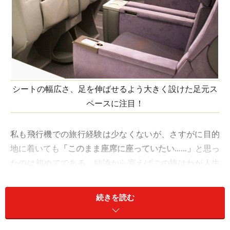
シートの幅広さ、足を伸ばせるよう大きく設けた足元ス
ペースに注目！
私も飛行機での旅行経験は少なくないが、さすがに目的
地に着いても
「このまま座席に座っていたい……」
と思っ
たのは初めてである。結論から言えばこの旅は
わが人生
最高のフライト体験
となった。ワインに焦点を当てて、
その理由をお話していこう。
続きを読む