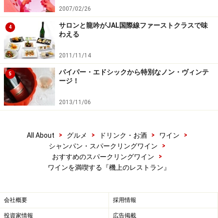
2007/02/26
サロンと龍吟がJAL国際線ファーストクラスで味
4
わえる
2011/11/14
パイパー・エドシックから特別なノン・ヴィンテ
5
ージ！
2013/11/06
>
>
>
>
All About
グルメ
ドリンク・お酒
ワイン
>
シャンパン・スパークリングワイン
>
おすすめのスパークリングワイン
ワインを満喫する『機上のレストラン』
会社概要
採用情報
投資家情報
広告掲載