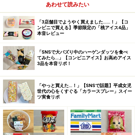
あわせて読みたい
そして今回、ハウスからギャバンスパイスを使用した成
型ポテトチップ『GABAN POTATO CHIPS』が発売され
「3店舗目でようやく買えました……！」【コ
ました。ハウスはかつて『チップスカンパニー』を販売
ンビニで買える】季節限定の「桃アイス4品」
していましたが、その後継商品ということになるようで
本音レビュー
す。
パッケージはスパイス缶と同様、メタリックな色に
「SNSで大バズり中のハーゲンダッツを食べ
『GABAN』のロゴが入っているシックなパッケージで
てみたら…」【コンビニアイス】お高めアイス
3品を本音リポ！
す。缶好きな私としては、スパイス同様スチール缶を期
待しましたが、残念ながら紙パッケージです。味は『あ
らびきブラックペパー』と『チリペパー』の2種類。ポ
「やっと買えた…！」【SNSで話題】平成女児
テトにスパイスを練りこみ・振りかけて揚げてありま
世代の心をくすぐる「カラースプレー」スイー
ツ実食リポ
す。