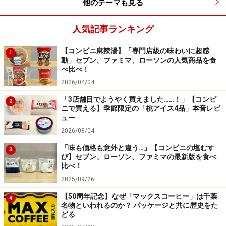
他のテーマも見る
ハウス食品
(トップ＞スナック・菓子＞GABANポテトチッ
人気記事ランキング
プス)
ハウス食品・Spice of Life
(ギャバン家庭用スパイスカタ
【コンビニ麻辣湯】「専門店級の味わいに超感
1
動」セブン、ファミマ、ローソンの人気商品を食
ログ)
べ比べ！
ギャバン
2026/04/04
「3店舗目でようやく買えました……！」【コンビ
※記事内容は執筆時点のものです。最新の内容をご確認くださ
2
ニで買える】季節限定の「桃アイス4品」本音レビ
い。
ュー
※メニューや料金などのデータは、取材時または記事公開時点で
の内容です。
2026/08/04
「味も価格も意外と違う…」【コンビニの塩むす
3
び】セブン、ローソン、ファミマの最新版を食べ
比べ！
2025/09/26
【50周年記念】なぜ「マックスコーヒー」は千葉
4
名物といわれるのか？ パッケージと共に歴史をた
どる