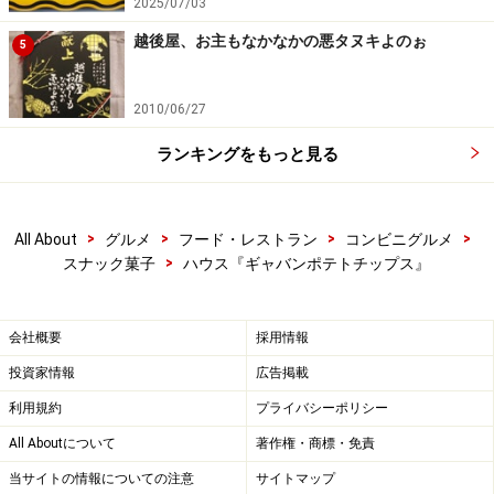
2025/07/03
越後屋、お主もなかなかの悪タヌキよのぉ
5
2010/06/27
ランキングをもっと見る
>
>
>
>
All About
グルメ
フード・レストラン
コンビニグルメ
>
スナック菓子
ハウス『ギャバンポテトチップス』
会社概要
採用情報
投資家情報
広告掲載
利用規約
プライバシーポリシー
All Aboutについて
著作権・商標・免責
当サイトの情報についての注意
サイトマップ