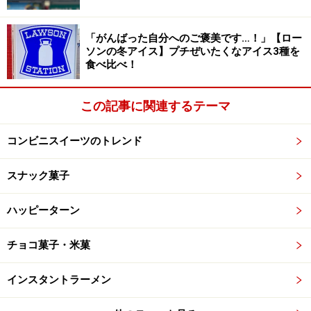
「がんばった自分へのご褒美です…！」【ロー
あらびきブラックペパーはコショウのつぶつぶがよく見
ソンの冬アイス】プチぜいたくなアイス3種を
食べ比べ！
えます。チリペパーは他社チリペッパー入り製品同様、
赤っぽい色になっています。
この記事に関連するテーマ
試食してみますと、これが意外に辛い。『暴君ハバネ
ロ』のような破壊的な辛さではありませんが、普通のポ
コンビニスイーツのトレンド
テトチップスのつもりで食べると驚きます。ブラックペ
パーは最初ピリっと辛く、チリペパーは食べた後ジワジ
スナック菓子
ワ辛さがやってきます。
ハッピーターン
このギャバンポテトチップス、ただ辛いだけではなく、
ポテトチップとしておいしく食べられる辛さが良いと思
チョコ菓子・米菓
います。同社カレールーのキャッチフレーズではありま
インスタントラーメン
せんが、さわやかな大人の辛さでヒデキも感激すること
でしょう。