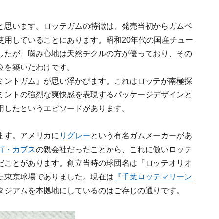
と思います。ロッテガムの特徴は、発売当初からガムベ
使用していることにあります。昭和20年代の国産チュー
したが、噛み心地は天然チクルの方が優っており、その
位を築いたわけです。
ミントガム』が思い浮かびます。これはロッテが南極探
ミントの強烈な爽快感を表現するパッケージデザインと
用したというエピソードがあります。
ます。アメリカに
リグレー
という有名ガムメーカーがあ
ゴ・カブス
の親会社だったことから、これに倣いロッテ
だことがあります。創立当時の球団名は『ロッテオリオ
た東京球場でありました。現在は
『千葉ロッテマリーン
タジアムを本拠地にしているのはご存じの通りです。