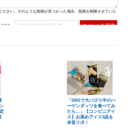
買
「SNSで大バズり中のハ
ン
ーゲンダッツを食べてみ
定
たら…」【コンビニアイ
音
ス】お高めアイス3品を
本音リポ！