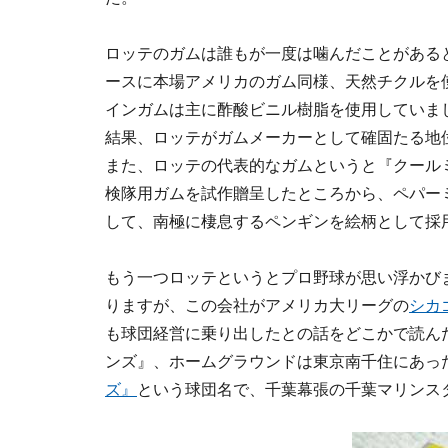
ロッテのガムは誰もが一度は噛んだことがある
ースに本場アメリカのガム同様、天然チクルを
インガムは主に酢酸ビニル樹脂を使用していま
結果、ロッテがガムメーカーとして確固たる地
また、ロッテの代表的なガムというと『クール
検隊用ガムを試作贈呈したところから、ペパー
して、南極に棲息するペンギンを絵柄として採
もう一つロッテというとプロ野球が思い浮かび
りますが、この会社がアメリカ大リーグの
シカ
も球団経営に乗り出したとの話をどこかで読ん
ンズ』、ホームグラウンドは東京南千住にあっ
ズ』
という球団名で、千葉幕張の千葉マリンス