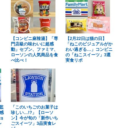
【コンビニ麻辣湯】「専
【2月22日は猫の日】
門店級の味わいに超感
「ねこのビジュアルがか
動」セブン、ファミマ、
わい過ぎる…」コンビニ
ローソンの人気商品を食
の「ねこスイーツ」3選
べ比べ！
実食リポ
監
「このいちごのお菓子は
感
珍しい…!?」【ローソ
ョ
ン】今が旬の「新作いち
レ
ごスイーツ」3品実食レ