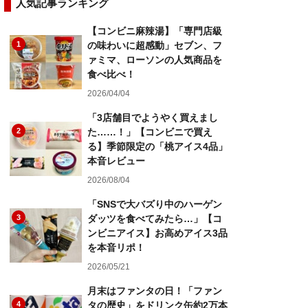
人気記事ランキング
【コンビニ麻辣湯】「専門店級
1
の味わいに超感動」セブン、フ
ァミマ、ローソンの人気商品を
食べ比べ！
2026/04/04
「3店舗目でようやく買えまし
2
た……！」【コンビニで買え
る】季節限定の「桃アイス4品」
本音レビュー
2026/08/04
「SNSで大バズり中のハーゲン
3
ダッツを食べてみたら…」【コ
ンビニアイス】お高めアイス3品
を本音リポ！
2026/05/21
月末はファンタの日！「ファン
4
タの歴史」をドリンク缶約2万本