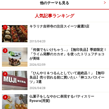
他のテーマも見る
人気記事ランキング
キラリナ吉祥寺の注目スイーツ厳選3店
1
2015/04/20
「何個でもいけちゃう…」【無印良品】季節限定！
2
「ライム発酵のカカオ」を使ったトリュフチョコ
が美味
2026/02/09
「ひんやり＆つるんとしていて超絶品！」【無印
3
良品】売り切れる前に買いたい「神コスパスイー
ツ」3選
2026/04/28
仏菓子をしなやかに表現するパティスリー
4
Ryoura(用賀)