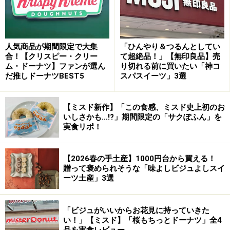
人気商品が期間限定で大集
「ひんやり＆つるんとしてい
合！【クリスピー・クリー
て超絶品！」【無印良品】売
ム・ドーナツ】ファンが選ん
り切れる前に買いたい「神コ
だ推しドーナツBEST5
スパスイーツ」3選
【ミスド新作】「この食感、ミスド史上初のお
いしさかも…!?」期間限定の「サクぽふん」を
実食リポ！
【2026春の手土産】1000円台から買える！
贈って褒められそうな「味よしビジュよしスイ
ーツ土産」3選
「ビジュがいいからお花見に持っていきた
い！」【ミスド】「桜もちっとドーナツ」全4