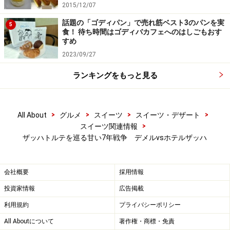
2015/12/07
話題の「ゴディパン」で売れ筋ベスト3のパンを実
5
食！ 待ち時間はゴディバカフェへのはしごもおす
すめ
2023/09/27
ランキングをもっと見る
>
>
>
>
All About
グルメ
スイーツ
スイーツ・デザート
>
スイーツ関連情報
ザッハトルテを巡る甘い7年戦争 デメルvsホテルザッハ
会社概要
採用情報
投資家情報
広告掲載
利用規約
プライバシーポリシー
All Aboutについて
著作権・商標・免責