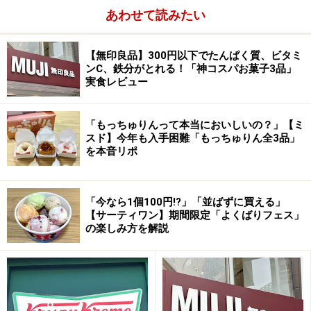
あわせて読みたい
【無印良品】300円以下でたんぱく質、ビタミ
ンC、鉄分がとれる！「神コスパお菓子3品」
実食レビュー
「もっちゅりんって本当においしいの？」【ミ
スド】今年も入手困難「もっちゅりん全3品」
を本音リポ
「今なら1個100円!?」「並ばずに買える」
【サーティワン】期間限定「よくばりフェス」
の楽しみ方を解説