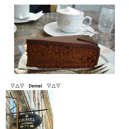
▽△▽ Demel ▽△▽