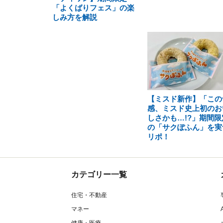
「よくばりフェス」の楽
しみ方を解説
【ミスド新作】「この
感、ミスド史上初のお
しさかも…!?」期間限
の「サクぽふん」を実
リポ！
カテゴリー一覧
住宅・不動産
マネー