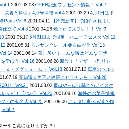
Vol.1
2001.03.08
OPEN記念プレゼント情報！
Vol.2
「栄養と料理」4月号掲載
Vol.4
2001.03.29
4月1日はポ
＠Paris
Vol.6
2001.04.11
【読売新聞】で紹介されまし
袋仕立て
Vol.8
2001.04.26
焼きたてスフレ！！
Vol.9
10
2001.05.17
5月31日まで限定！ハニーフェスタ
Vol.11
.12
2001.05.31
モンサンクレール＠自由が丘
Vol.13
Vol.14
2001.06.14
蒸し暑い！こんな時はどんなデザー
を学ぼう!
Vol.16
2001.06.28
新設！「デザート別リン
ーヌ・ダグリューム 」
Vol.18
2001.07.12
真夏のヘルシ
01.07.19
豆知識☆美容と健康にゼラチンを！
Vol.20
001年
Vol.21
2001.08.02
夏はやっぱり基本のアイスク
伝レシピ！【ババ】
Vol.23
2001.08.16
海外のお菓子情報
ルフィの有名店
Vol.25
2001.09.06
アナタは食べる派？作
る派？
ターをご覧になりますか？↓