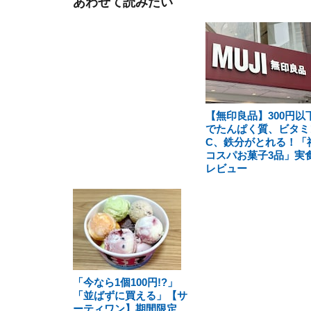
あわせて読みたい
【無印良品】300円以
でたんぱく質、ビタミ
C、鉄分がとれる！「
コスパお菓子3品」実
レビュー
「今なら1個100円!?」
「並ばずに買える」【サ
ーティワン】期間限定