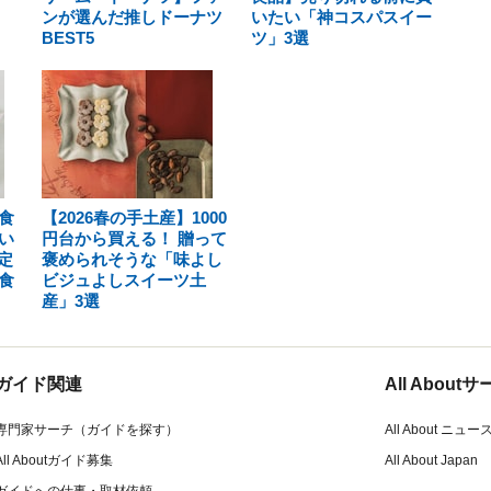
ンが選んだ推しドーナツ
いたい「神コスパスイー
BEST5
ツ」3選
食
【2026春の手土産】1000
い
円台から買える！ 贈って
定
褒められそうな「味よし
食
ビジュよしスイーツ土
産」3選
ガイド関連
All Abou
専門家サーチ（ガイドを探す）
All About ニュー
All Aboutガイド募集
All About Japan