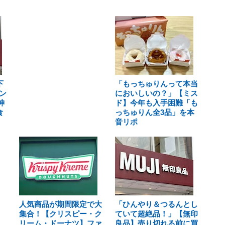
下
「もっちゅりんって本当
ン
においしいの？」【ミス
神
ド】今年も入手困難「も
食
っちゅりん全3品」を本
音リポ
人気商品が期間限定で大
「ひんやり＆つるんとし
集合！【クリスピー・ク
ていて超絶品！」【無印
リーム・ドーナツ】ファ
良品】売り切れる前に買