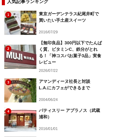
人気記事ランキング
東京ガーデンテラス紀尾井町で
1
買いたい手土産スイーツ
2016/07/29
【無印良品】300円以下でたんぱ
2
く質、ビタミンC、鉄分がとれ
る！「神コスパお菓子3品」実食
レビュー
2026/07/22
アマンディーヌ社長と対談
3
L.A.にカフェができるまで
2004/06/24
パティスリー アプラノス（武蔵
4
浦和）
2016/01/01