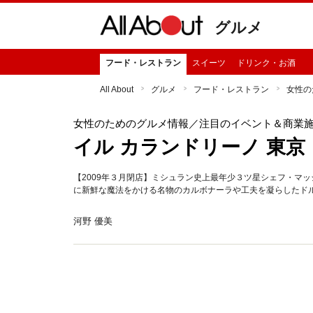
グルメ
フード・レストラン
スイーツ
ドリンク・お酒
All About
グルメ
フード・レストラン
女性の
女性のためのグルメ情報
／注目のイベント＆商業
イル カランドリーノ 東京
【2009年３月閉店】ミシュラン史上最年少３ツ星シェフ・マ
に新鮮な魔法をかける名物のカルボナーラや工夫を凝らしたド
河野 優美