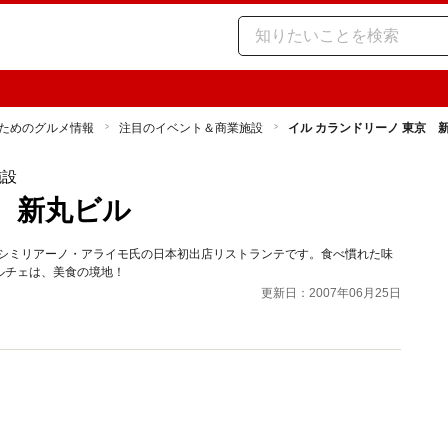
ためのグルメ情報
注目のイベント＆商業施設
イル カランドリーノ 東京 
施設
 新丸ビル
ッシミリアーノ・アライモ氏の日本初出店リストランテです。食べ慣れた味
ルチェは、美食の境地！
更新日：2007年06月25日