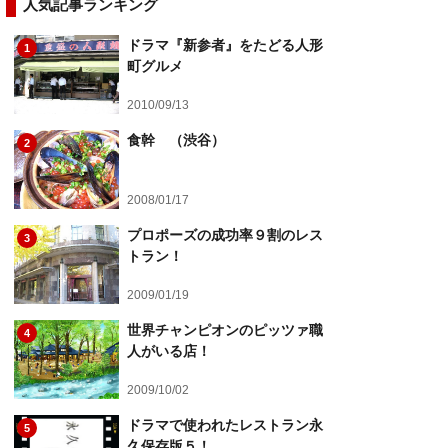
人気記事ランキング
ドラマ『新参者』をたどる人形
1
町グルメ
2010/09/13
食幹 （渋谷）
2
2008/01/17
プロポーズの成功率９割のレス
3
トラン！
2009/01/19
世界チャンピオンのピッツァ職
4
人がいる店！
2009/10/02
ドラマで使われたレストラン永
5
久保存版５！