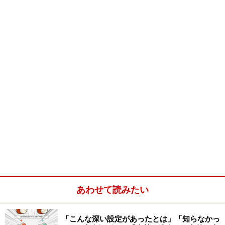
プロフィールから情報が
一部のネットゲームではシステム上、他のプレイヤーに
向けてプロフィールを公開できるメニューがあります。
あわせて読みたい
またゲーム内でのプレイをBlogやホームページなどで紹
介したりゲームの外でコミュニケーションを活発にする
「こんな深い設定があったとは」「知らなかっ