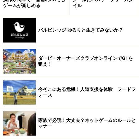
ゲームが楽しめる
イル
これらの情報から男子生徒は女性プレイヤーのIDとパス
ワードを推測して自分のパソコンからゲームにアクセ
ス。公開された情報から何パターンもの言葉の組み合わ
バルビレッジ ゆるりと生きてみないか？
せを入力。やがてネットゲームにアクセスできる彼女の
IDとパスワードを発見したのです。
ダービーオーナーズクラブオンラインでG1を
狙え！
アイテムを購入できるネットゲーム
このネットゲームはプレイに便利なアイテムや装備を日
今そこにある危機！人道支援を体験 フードフ
本の通貨である『円』で購入できるシステムになってい
ォース
るようです。男子生徒も当初は自分の小遣いで購入して
いたようです。しかしネットゲームに掛けられる小遣い
家族で必読！大丈夫？ネットゲームのルールと
にも限界があります。
マナー
不正アクセスした女性プレイヤーのキャラクターを自由