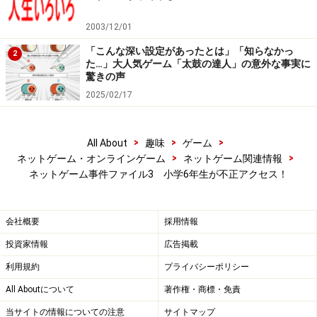
補導された時点では男子生徒は中学1年生でしたが不正
2003/12/01
アクセスした時は小学6年生。ネットに関わる事件は今
「こんな深い設定があったとは」「知らなかっ
2
た…」大人気ゲーム「太鼓の達人」の意外な事実に
後も低年齢化するのでしょうか？
驚きの声
2025/02/17
※記事内容は執筆時点のものです。最新の内容をご確認くださ
い。
>
>
>
All About
趣味
ゲーム
>
>
【編集部おすすめの購入サイト】
ネットゲーム・オンラインゲーム
ネットゲーム関連情報
ネットゲーム事件ファイル3 小学6年生が不正アクセス！
Amazonで人気のオンラインゲームをチェック！
会社概要
採用情報
楽天市場で人気のオンラインゲームをチェック！
投資家情報
広告掲載
利用規約
プライバシーポリシー
All Aboutについて
著作権・商標・免責
当サイトの情報についての注意
サイトマップ