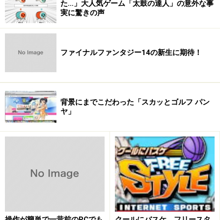
た…」大人気ゲーム「太鼓の達人」の意外な事
楽しさもあります。
実に驚きの声
そこにはゲームで使われているキャラ名やネット上での
ハンドル名を公開している場合もあります。ログインす
ファイナルファンタジー14の新生に期待！
るためのIDとパスワードに重複するような情報であるメ
ールアドレスも見かけられます。
背景にまでこだわった「スカッとゴルフ パン
ヤ」
操作が簡単で一昔前のPCでも
クールにバスケ フリースタ