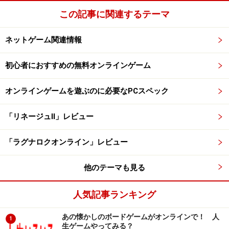
に操作し、このキャラクターが所持していたアイテム約
この記事に関連するテーマ
10点を自分のキャラクターに渡した。その後男子生徒は
ネットゲーム関連情報
自分のキャラクターでゲームをプレイ。他人のアイテム
をまんまと不正アクセスして横取りした訳です。
初心者におすすめの無料オンラインゲーム
オンラインゲームを遊ぶのに必要なPCスペック
ネットで公開に注意
「リネージュII」レビュー
ネットゲームにおける事件で、このIDとパスワードを他
人に不正使用されるケースは増加傾向。警察でも注意を
「ラグナロクオンライン」レビュー
呼びかけているのが金融機関の暗証番号と同様に安易に
個人情報から読みとれるようなパスワードにしない！
他のテーマも見る
ゲームのシステム上でアイテムを購入できますが、その
人気記事ランキング
購入資金を計算すると女性プレイヤーの奪われたアイテ
あの懐かしのボードゲームがオンラインで！ 人
ム約10点は『円』に換算すると数千円になるそうです。
1
生ゲームやってみる？