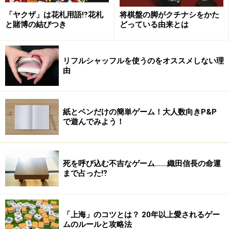
松尾香織女流初段と
モナコでご一緒した
北尾まどか女流初段
「ヤクザ」は花札用語⁉花札
将棋盤の脚がクチナシをかた
と賭博の結びつき
どっている由来とは
リフルシャッフルを使うのをオススメしない理
由
現役の東大生・笠井友貴女流アマ名人
紙とペンだけの簡単ゲーム！大人数向きP&P
で遊んでみよう！
現役最年少の棋士・里見香奈女流初段（右）は母上と来場
死を呼び込む不吉なゲーム……織田信長の命運
まで占った⁉︎
「上海」のコツとは？ 20年以上愛されるゲー
女流王位に挑戦中の石橋幸緒女流四段
ムのルールと攻略法