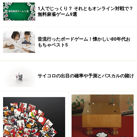
1人でじっくり？ それともオンライン対戦で？
美人姉妹、姉・中倉彰子女流初段と妹・宏美女流初段
無料麻雀ゲーム9選
昔流行ったボードゲーム！懐かしい80年代お
もちゃベスト5
サイコロの出目の確率や予測とパスカルの賭け