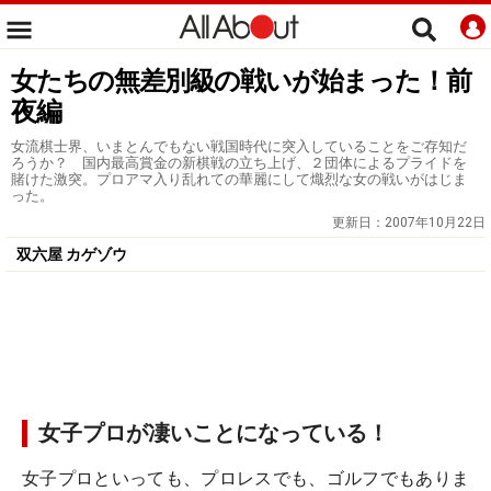
女たちの無差別級の戦いが始まった！前
夜編
女流棋士界、いまとんでもない戦国時代に突入していることをご存知だ
ろうか？ 国内最高賞金の新棋戦の立ち上げ、２団体によるプライドを
賭けた激突。プロアマ入り乱れての華麗にして熾烈な女の戦いがはじま
った。
更新日：
2007年10月22日
双六屋 カゲゾウ
女子プロが凄いことになっている！
女子プロといっても、プロレスでも、ゴルフでもありま