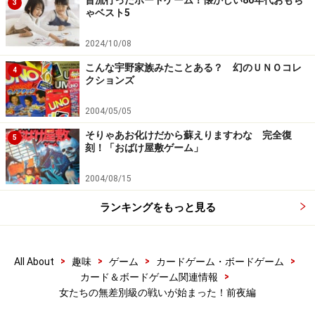
昔流行ったボードゲーム！懐かしい80年代おもち
3
ゃベスト5
2024/10/08
こんな宇野家族みたことある？ 幻のＵＮＯコレ
4
クションズ
2004/05/05
そりゃあお化けだから蘇えりますわな 完全復
5
刻！「おばけ屋敷ゲーム」
2004/08/15
ランキングをもっと見る
>
>
>
>
All About
趣味
ゲーム
カードゲーム・ボードゲーム
>
カード＆ボードゲーム関連情報
女たちの無差別級の戦いが始まった！前夜編