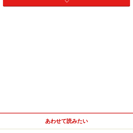
前夜祭を彩る個性豊かな女流棋士たち
パーティーという席のため、各女流棋士も着物に、ドレ
スに、スーツにと各々の出で立ちで登場。
総勢50余名という大人数でなんとも華やか。双六屋もい
ろいろなパーティーに参加したことがありますが、過去
これほど艶やかな催しには参加したことがありません。
あわせて読みたい