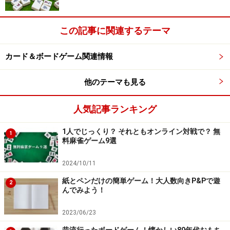
この記事に関連するテーマ
とても豪華な前夜祭の中身はこちら→
※記事内容は執筆時点のものです。最新の内容をご確認くださ
カード＆ボードゲーム関連情報
い。
他のテーマも見る
次のページへ
1
/
3
人気記事ランキング
1人でじっくり？ それともオンライン対戦で？ 無
1
料麻雀ゲーム9選
2024/10/11
紙とペンだけの簡単ゲーム！大人数向きP&Pで遊
2
んでみよう！
2023/06/23