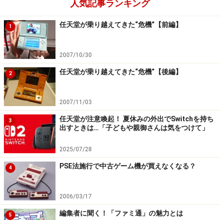
人気記事ランキング
任天堂が乗り越えてきた“危機”【前編】
1
2007/10/30
任天堂が乗り越えてきた“危機”【後編】
2
2007/11/03
任天堂が注意喚起！ 夏休みの外出でSwitchを持ち
3
出すときは…「子どもや親御さんは気をつけて」
2025/07/28
PSE法施行で中古ゲーム機が買えなくなる？
4
2006/03/17
編集者に聞く！「ファミ通」の魅力とは
5