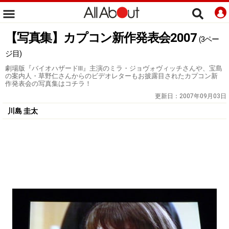
【写真集】カプコン新作発表会2007
(3ペー
ジ目)
劇場版『バイオハザードIII』主演のミラ・ジョヴォヴィッチさんや、宝島
の案内人・草野仁さんからのビデオレターもお披露目されたカプコン新
作発表会の写真集はコチラ！
更新日：
2007年09月03日
川島 圭太