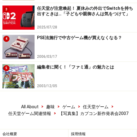
任天堂が注意喚起！ 夏休みの外出でSwitchを持ち
3
出すときは…「子どもや親御さんは気をつけて」
2025/07/28
PSE法施行で中古ゲーム機が買えなくなる？
4
2006/03/17
編集者に聞く！「ファミ通」の魅力とは
5
2003/12/05
>
>
>
>
All About
趣味
ゲーム
任天堂ゲーム
>
任天堂ゲーム関連情報
【写真集】カプコン新作発表会2007
会社概要
採用情報