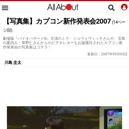
【写真集】カプコン新作発表会2007
(14ペー
ジ目)
劇場版『バイオハザードIII』主演のミラ・ジョヴォヴィッチさんや、宝島
の案内人・草野仁さんからのビデオレターもお披露目されたカプコン新
作発表会の写真集はコチラ！
更新日：
2007年09月03日
川島 圭太