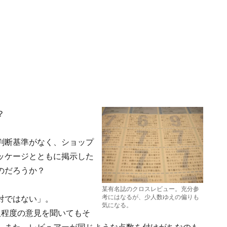
？
…
判断基準がなく、ショップ
ッケージとともに掲示した
のだろうか？
某有名誌のクロスレビュー。充分参
考にはなるが、少人数ゆえの偏りも
対ではない」。
気になる。
人程度の意見を聞いてもそ